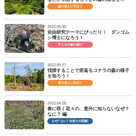
森の達人に学ぼう
2022.05.30
自由研究テーマにぴったり！ ダンゴム
シ博士になろう！
子どもの森の遊び
2022.05.27
伐採することで若返るコナラの森の様子
を知ろう！
森の達人に学ぼう
2022.04.28
春に咲く花々の、意外に知らないなぜ？
なに？ 編
なぜ? なに? 自然の大図鑑!