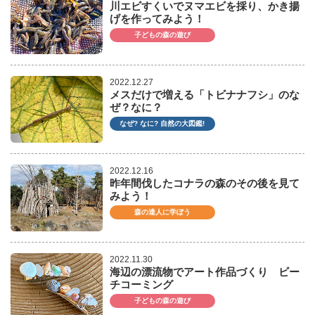
川エビすくいでヌマエビを採り、かき揚
げを作ってみよう！
子どもの森の遊び
2022.12.27
メスだけで増える「トビナナフシ」のな
ぜ？なに？
なぜ? なに? 自然の大図鑑!
2022.12.16
昨年間伐したコナラの森のその後を見て
みよう！
森の達人に学ぼう
2022.11.30
海辺の漂流物でアート作品づくり ビー
チコーミング
子どもの森の遊び