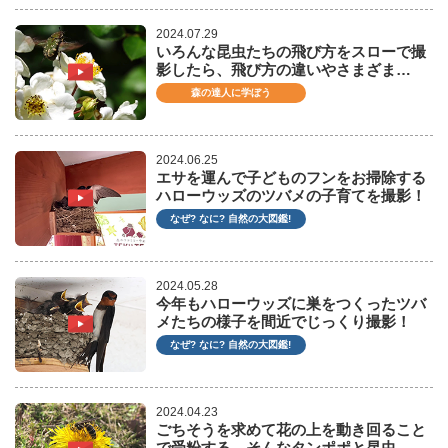
2024.07.29
いろんな昆虫たちの飛び方をスローで撮
影したら、飛び方の違いやさまざま…
森の達人に学ぼう
2024.06.25
エサを運んで子どものフンをお掃除する
ハローウッズのツバメの子育てを撮影！
なぜ? なに? 自然の大図鑑!
2024.05.28
今年もハローウッズに巣をつくったツバ
メたちの様子を間近でじっくり撮影！
なぜ? なに? 自然の大図鑑!
2024.04.23
ごちそうを求めて花の上を動き回ること
で受粉する、そんなタンポポと昆虫…