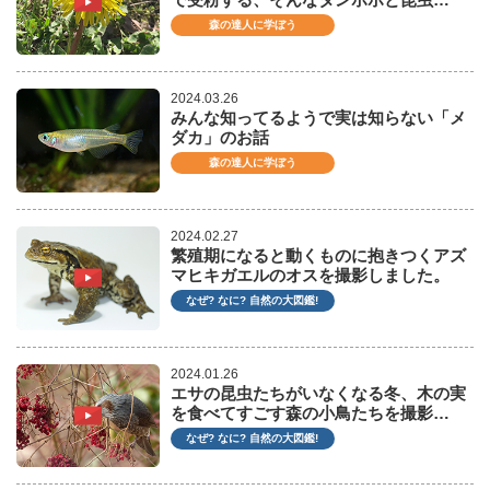
森の達人に学ぼう
2024.03.26
みんな知ってるようで実は知らない「メ
ダカ」のお話
森の達人に学ぼう
2024.02.27
繁殖期になると動くものに抱きつくアズ
マヒキガエルのオスを撮影しました。
なぜ? なに? 自然の大図鑑!
2024.01.26
エサの昆虫たちがいなくなる冬、木の実
を食べてすごす森の小鳥たちを撮影…
なぜ? なに? 自然の大図鑑!