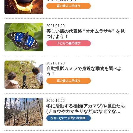
森の達人に学ぼう
2021.01.29
美しい蝶の代表格 “オオムラサキ” を見
つけよう！
子どもの森の遊び
2021.01.28
自動撮影カメラで身近な動物を調べよ
う！
森の達人に学ぼう
2020.12.25
冬に活動する植物(アカマツ)や昆虫たち
(チョウやカマキリなど)のなぜ？な…
なぜ? なに? 自然の大図鑑!