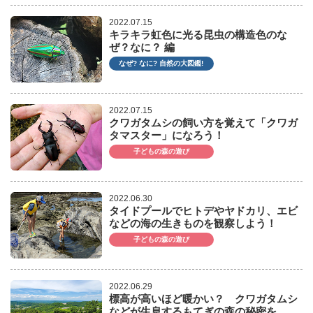
2022.07.15
キラキラ虹色に光る昆虫の構造色のな
ぜ？なに？ 編
なぜ? なに? 自然の大図鑑!
2022.07.15
クワガタムシの飼い方を覚えて「クワガ
タマスター」になろう！
子どもの森の遊び
2022.06.30
タイドプールでヒトデやヤドカリ、エビ
などの海の生きものを観察しよう！
子どもの森の遊び
2022.06.29
標高が高いほど暖かい？ クワガタムシ
などが生息するもてぎの森の秘密を…