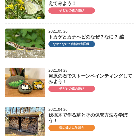
えてみよう！
子どもの森の遊び
2021.05.26
トカゲとカナヘビのなぜ？なに？ 編
なぜ? なに? 自然の大図鑑!
2021.04.28
河原の石でストーンペインティングして
みよう！
子どもの森の遊び
2021.04.26
伐採木で作る薪とその保管方法を学ぼ
う！
森の達人に学ぼう