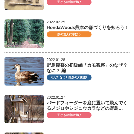
子どもの森の遊び
2022.02.25
HondaWoods熊本の森づくりを知ろう！
森の達人に学ぼう
2022.01.28
野鳥観察の初級編「カモ観察」のなぜ？
なに？ 編
なぜ? なに? 自然の大図鑑!
2022.01.27
バードフィーダーを庭に置いて飛んでく
るメジロやシジュウカラなどの野鳥…
子どもの森の遊び