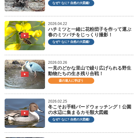
なぜ? なに? 自然の大図鑑!
2026.04.22
ハチミツと一緒に花粉団子を作って運ぶ
春のミツバチをじっくり撮影！
なぜ? なに? 自然の大図鑑!
2026.03.26
一見のどかな里山で繰り広げられる野生
動物たちの生き残り合戦！
森の達人に学ぼう
2026.02.25
冬こそお手軽バードウォッチング！公園
の水辺に集まるカモ類大図鑑
なぜ? なに? 自然の大図鑑!