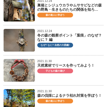
2021.12.24
巣箱とシジュウカラやムササビなどの森
の野鳥・生きものたちの関係を知ろ…
森の達人に学ぼう
2021.12.24
冬の森の観察ポイント「葉痕」のなぜ？
なに？ 編
なぜ? なに? 自然の大図鑑!
2021.11.30
天然素材でリースを作ってみよう！
子どもの森の遊び
2021.11.30
森の伐採によるナラ枯れ対策を学ぼう！
森の達人に学ぼう