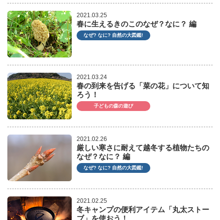
2021.03.25
春に生えるきのこのなぜ？なに？ 編
なぜ? なに? 自然の大図鑑!
2021.03.24
春の到来を告げる「菜の花」について知
ろう！
子どもの森の遊び
2021.02.26
厳しい寒さに耐えて越冬する植物たちの
なぜ？なに？ 編
なぜ? なに? 自然の大図鑑!
2021.02.25
冬キャンプの便利アイテム「丸太ストー
ブ」を使おう！