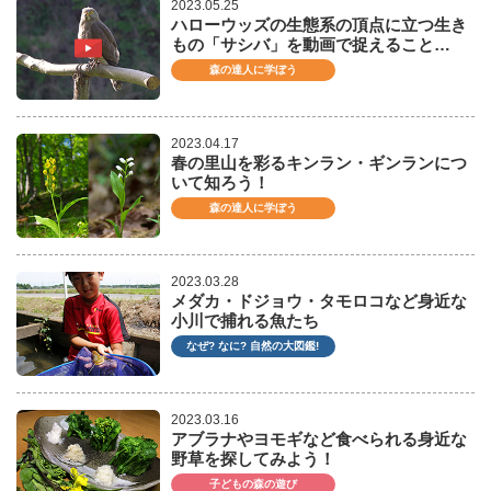
2023.05.25
ハローウッズの生態系の頂点に立つ生き
もの「サシバ」を動画で捉えること…
森の達人に学ぼう
2023.04.17
春の里山を彩るキンラン・ギンランにつ
いて知ろう！
森の達人に学ぼう
2023.03.28
メダカ・ドジョウ・タモロコなど身近な
小川で捕れる魚たち
なぜ? なに? 自然の大図鑑!
2023.03.16
アブラナやヨモギなど食べられる身近な
野草を探してみよう！
子どもの森の遊び