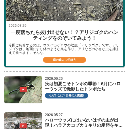
2026.07.29
一度落ちたら抜け出せない！？
アリジゴクのハン
ティングをのぞいてみよう！
今回ご紹介するのは、ウスバカゲロウの幼虫「アリジゴク」です。アリ
ジゴクは、地面にすり鉢のような巣を作り、アリなどの小さな虫を捕ま
えて食べます。そんな…
森の達人に学ぼう
2026.06.26
実は初夏こそトンボの季節！6月にハロ
ーウッズで撮影したトンボたち
なぜ? なに? 自然の大図鑑!
2026.05.27
ハローウッズにはいないはずの虫が出
現！ハラアカコブカミキリの産卵をキ…