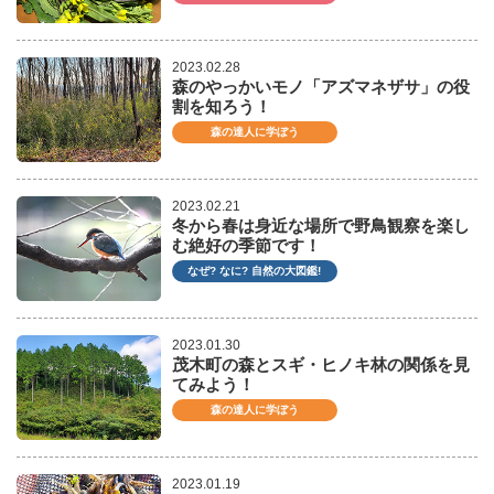
2023.02.28
森のやっかいモノ「アズマネザサ」の役
割を知ろう！
森の達人に学ぼう
2023.02.21
冬から春は身近な場所で野鳥観察を楽し
む絶好の季節です！
なぜ? なに? 自然の大図鑑!
2023.01.30
茂木町の森とスギ・ヒノキ林の関係を見
てみよう！
森の達人に学ぼう
2023.01.19