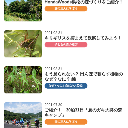
HondaWoods浜松の森づくりをご紹介！
森の達人に学ぼう
2021.08.31
キリギリスを捕まえて観察してみよう！
子どもの森の遊び
2021.08.31
もう見られない？ 田んぼで暮らす植物の
なぜ？なに？ 編
なぜ? なに? 自然の大図鑑!
2021.07.30
ご紹介！ 30泊31日「夏のガキ大将の森
キャンプ」
森の達人に学ぼう