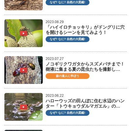
なぜ? なに? 自然の大図鑑!
2023.08.29
「ハイイロチョッキリ」がドングリに穴
を開けるシーンを見てみよう！
なぜ? なに? 自然の大図鑑!
2023.07.27
ノコギリクワガタからスズメバチまで！
樹液に集まる夏の昆虫たちを撮影し…
森の達人に学ぼう
2023.06.22
ハローウッズの田んぼに住む水辺のハン
ター「トウキョウダルマガエル」の…
なぜ? なに? 自然の大図鑑!