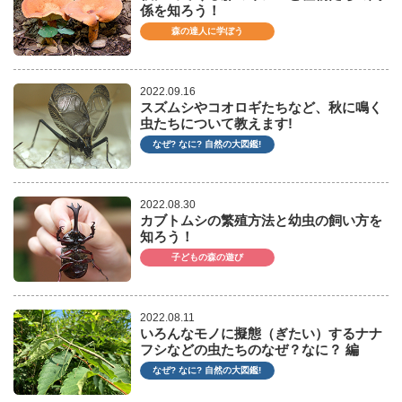
係を知ろう！
森の達人に学ぼう
2022.09.16
スズムシやコオロギたちなど、秋に鳴く
虫たちについて教えます!
なぜ? なに? 自然の大図鑑!
2022.08.30
カブトムシの繁殖方法と幼虫の飼い方を
知ろう！
子どもの森の遊び
2022.08.11
いろんなモノに擬態（ぎたい）するナナ
フシなどの虫たちのなぜ？なに？ 編
なぜ? なに? 自然の大図鑑!