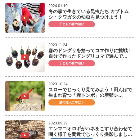
2024.01.10
冬の森で生きている昆虫たち カブトム
シ・クワガタの幼虫を見つけよう！
子どもの森の遊び
2023.11.24
森のドングリを拾ってコマ作りに挑戦！
自分で作ったドングリコマで遊んで…
子どもの森の遊び
2023.10.24
スローでじっくり見てみよう！田んぼで
生まれ育つ「赤トンボ」の産卵シ…
森の達人に学ぼう
2023.09.29
エンマコオロギがハネをこすり合わせて
鳴く様子を間近でじっくり撮影しまし…