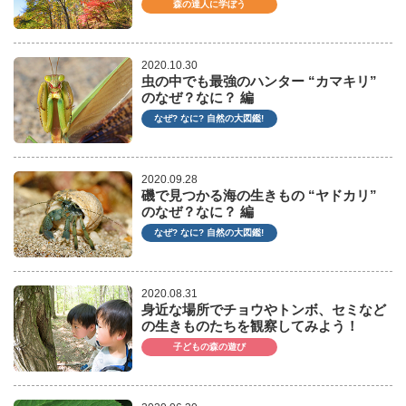
森の達人に学ぼう
2020.10.30
虫の中でも最強のハンター “カマキリ”
のなぜ？なに？ 編
なぜ? なに? 自然の大図鑑!
2020.09.28
磯で見つかる海の生きもの “ヤドカリ”
のなぜ？なに？ 編
なぜ? なに? 自然の大図鑑!
2020.08.31
身近な場所でチョウやトンボ、セミなど
の生きものたちを観察してみよう！
子どもの森の遊び