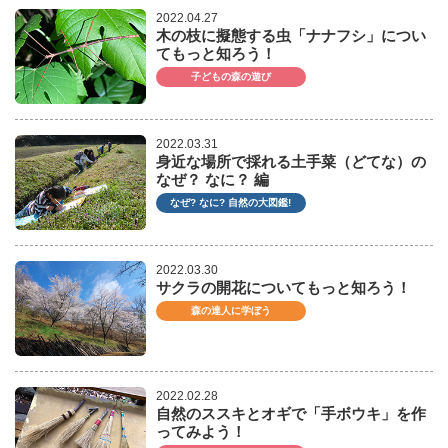
2022.04.27
木の枝に擬態する虫「ナナフシ」につい
てもっと知ろう！
子どもの森の遊び
2022.03.31
身近な場所で採れる土手菜（どてな）の
なぜ？ なに？ 編
なぜ? なに? 自然の大図鑑!
2022.03.30
サクラの開花についてもっと知ろう！
森の達人に学ぼう
2022.02.28
自然のススキとオギで「手ボウキ」を作
ってみよう！