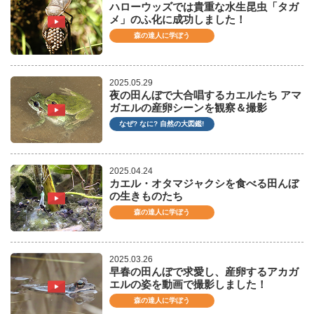
ハローウッズでは貴重な水生昆虫「タガ
メ」のふ化に成功しました！
森の達人に学ぼう
2025.05.29
夜の田んぼで大合唱するカエルたち アマ
ガエルの産卵シーンを観察＆撮影
なぜ? なに? 自然の大図鑑!
2025.04.24
カエル・オタマジャクシを食べる田んぼ
の生きものたち
森の達人に学ぼう
2025.03.26
早春の田んぼで求愛し、産卵するアカガ
エルの姿を動画で撮影しました！
森の達人に学ぼう