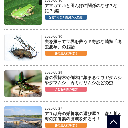
2020.06.30
アマガエルと田んぼの関係のなぜ？な
に？ 編
なぜ? なに? 自然の大図鑑!
2020.06.30
虫を操って世界を救う？奇妙な菌類「冬
虫夏草」のお話
森の達人に学ぼう
2020.05.29
森の伐採木や倒木に集まるクワガタムシ
やタマムシ、カミキリムシなどの虫…
子どもの森の遊び
2020.05.27
アユは海の栄養素の運び屋？ 森と川と
海の栄養素の循環を知ろう！
森の達人に学ぼう