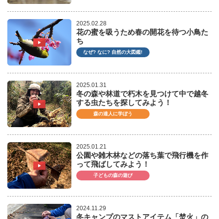
2025.02.28
花の蜜を吸うため春の開花を待つ小鳥た
ち
なぜ? なに? 自然の大図鑑!
2025.01.31
冬の森や林道で朽木を見つけて中で越冬
する虫たちを探してみよう！
森の達人に学ぼう
2025.01.21
公園や雑木林などの落ち葉で飛行機を作
って飛ばしてみよう！
子どもの森の遊び
2024.11.29
冬キャンプのマストアイテム「焚火」の