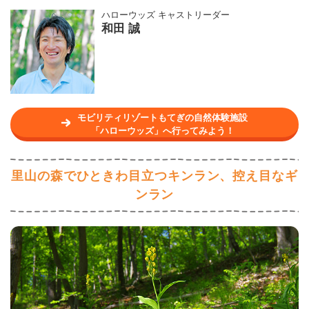
ハローウッズ
キャストリーダー
和田 誠
モビリティリゾートもてぎの自然体験施設
「ハローウッズ」へ行ってみよう！
里山の森でひときわ目立つキンラン、控え目なギ
ンラン