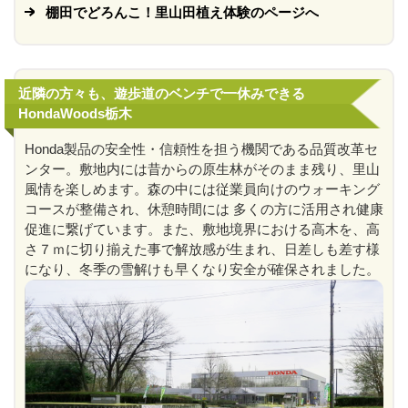
棚田でどろんこ！里山田植え体験のページへ
近隣の方々も、遊歩道のベンチで一休みできる
HondaWoods栃木
Honda製品の安全性・信頼性を担う機関である品質改革セ
ンター。敷地内には昔からの原生林がそのまま残り、里山
風情を楽しめます。森の中には従業員向けのウォーキング
コースが整備され、休憩時間には 多くの方に活用され健康
促進に繋げています。また、敷地境界における高木を、高
さ７ｍに切り揃えた事で解放感が生まれ、日差しも差す様
になり、冬季の雪解けも早くなり安全が確保されました。