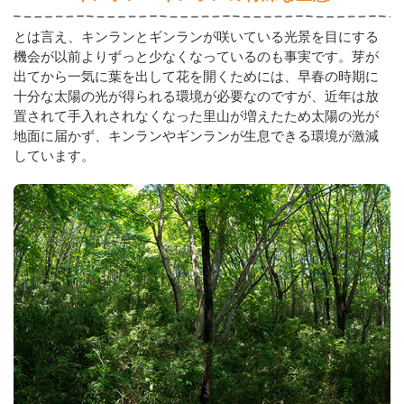
とは言え、キンランとギンランが咲いている光景を目にする
機会が以前よりずっと少なくなっているのも事実です。芽が
出てから一気に葉を出して花を開くためには、早春の時期に
十分な太陽の光が得られる環境が必要なのですが、近年は放
置されて手入れされなくなった里山が増えたため太陽の光が
地面に届かず、キンランやギンランが生息できる環境が激減
しています。