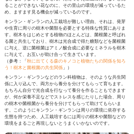
ることができない花なのに、その里山の環境が減っているた
め、ますます見る機会が減っているのです。
キンラン・ギンランの人工栽培が難しい理由、それは、発芽
や生育に周りの樹木や菌類を必要とする特殊な性質にありま
す。樹木をはじめとする植物のほとんどは、菌根菌と呼ばれ
る菌と共生しており、樹木は光合成で得た糖類などを菌根菌
に与え、逆に菌根菌はアミノ酸合成に必要なミネラルを樹木
に与えて、お互いが助け合って生きています。
（参考：「
秋に出てくる森のキノコと植物たちの関係を知ろ
う！樹木と菌根菌の共生関係
」）
キンラン・ギンランなどのラン科植物は、そのような共生関
係に入り込んで、両方から養分を分けてもらって育ちます。
もちろん自分で光合成を行なって養分を作ることもできます
が、何か栄養不足などでストレスを感じたりした場合、周り
の樹木や菌根菌から養分を分けてもらって助けてもらいま
す。このようにキンラン・ギンランは周りの環境に依存する
生態を持つため、人工栽培するには周りの樹木や菌類などの
環境をまるごと再現しないとうまくいかないのです。