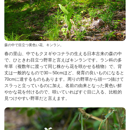
森の中で目立つ黄色い花、キンラン。
春の里山、中でもクヌギやコナラの生える日本古来の森の中
で、ひときわ目立つ野草と言えばキンランです。ラン科の多
年草（複数年に渡って同じ株から花を咲かせる植物）で、背
丈は一般的なもので30～50cmほど、発育の良いものになると
70cmに達するものもあります。周りの野草から頭一つ抜けて
スラっと立っているのに加え、名前の由来となった黄色い鮮
やかな花を付けるので、咲いていればすぐ目に入る、比較的
見つけやすい野草だと言えます。