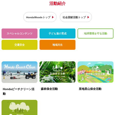
活動紹介
HondaWoodsトップ
社会貢献活動トップ
スペシャル
コンテンツ
子ども達の育成
地球環境を
守る活動
交通安全
地域共生
森林保全活動
里地里山保全活動
Hondaビーチクリーン活
動