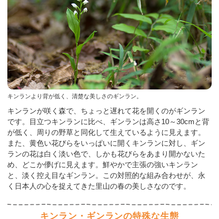
キンランより背が低く、清楚な美しさのギンラン。
キンランが咲く森で、ちょっと遅れて花を開くのがギンラン
です。目立つキンランに比べ、ギンランは高さ10～30cmと背
が低く、周りの野草と同化して生えているように見えます。
また、黄色い花びらをいっぱいに開くキンランに対し、ギン
ランの花は白く淡い色で、しかも花びらをあまり開かないた
め、どこか儚げに見えます。鮮やかで主張の強いキンラン
と、淡く控え目なギンラン。この対照的な組み合わせが、永
く日本人の心を捉えてきた里山の春の美しさなのです。
キンラン・ギンランの特殊な生態