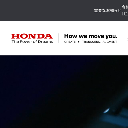
令
重要なお知らせ
【
HONDA The Power of Dreams
企業情報 トップ
事業 トップ
テクノロジー/イノベーション トップ
サステナビリティ トップ
投資家情報 トップ
ニュースルーム
Discover Honda
社長メッセージ
クルマ
研究開発
ESGレポート
経営方針
ニュースルーム
Discover Honda
バイク
テクノロジー
IR資料室
Honda Report
経営方針
パワープロダクツ
財務・業績情報
デザイン
会社概要
環境
オープンイノベーショ
マリン
社会
株式・債券情報
ヒストリー
その他事
ガバナン
コ