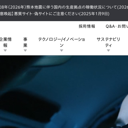
和8年（2026年）熊本地震に伴う国内の生産拠点の稼働状況について(2026
注意喚起】悪質サイト・偽サイトにご注意ください(2025年1月9日)
採用情報
Q&A・お問
企業情
事
テクノロジー/イノベーショ
サステナビリ
報
業
ン
ティ
ン
業
ス
ーポレートブランド
IRカレンダー
安全への取り組み
個人投資家の皆様へ
企業スポーツ
品質への取り組み
モータースポーツ
Honda Report