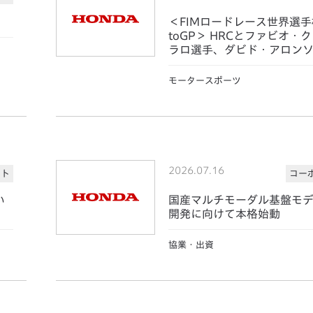
＜FIMロードレース世界選手
toGP＞ HRCとファビオ・
ラロ選手、ダビド・アロン
が契約に合意
モータースポーツ
2026.07.16
ート
コー
い
国産マルチモーダル基盤モ
開発に向けて本格始動
協業・出資