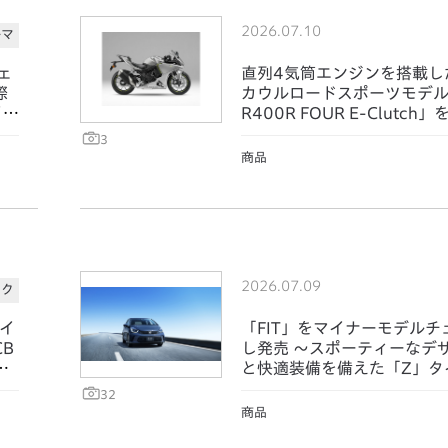
2026.07.10
ルマ
ェ
直列4気筒エンジンを搭載し
際
カウルロードスポーツモデル 
イル
R400R FOUR E-Clutch
3
商品
2026.07.09
イク
イ
「FIT」をマイナーモデルチ
B
し発売 ～スポーティーなデ
を
と快適装備を備えた「Z」タ
設定～
32
商品