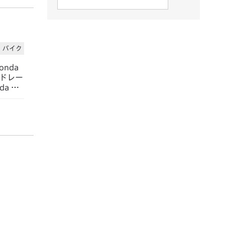
バイク
nda
ードレー
a HR
2勝を達