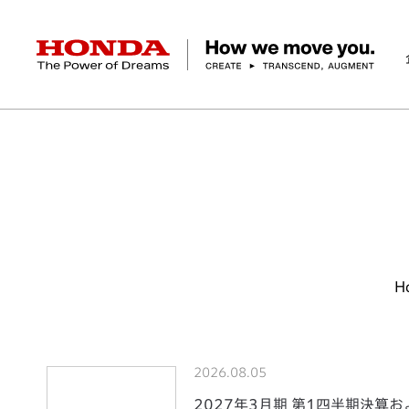
HONDA The Power of Dreams
ホーム
ニュースルーム
企業情報 トップ
事業 トップ
テクノロジー/イノベーション トップ
サステナビリティ トップ
投資家情報 トップ
ニュースルーム
Discover Honda
社長メッセージ
クルマ
研究開発
ESGレポート
経営方針
ニュースルーム
Discover Honda
バイク
テクノロジー
IR資料室
Honda Report
経営方針
パワープロダクツ
財務・業績情報
デザイン
会社概要
環境
オープンイノベーショ
マリン
社会
株式・債券情報
ヒストリー
その他事
ガバナン
コ
H
2026.08.05
2027年3月期 第1四半期決算お