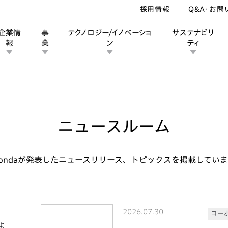
採用情報
Q&A・お問
企業情
事
テクノロジー/イノベーショ
サステナビリ
報
業
ン
ティ
ン
業
ス
ーポレートブランド
IRカレンダー
安全への取り組み
個人投資家の皆様へ
企業スポーツ
品質への取り組み
モータースポーツ
Honda Report
ニュースルーム
ondaが発表したニュースリリース、トピックスを掲載してい
2026.07.30
コー
よ