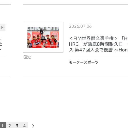
2026.07.06
ート
ス
＜FIM世界耐久選手権＞ 「Ho
た
HRC」が鈴鹿8時間耐久ロ
制
ス 第47回大会で優勝 ～Hond
Cは5連覇、Hondaは通算3
2
成～
モータースポーツ
1
2
3
4