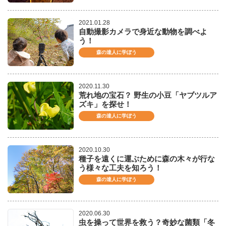
2021.01.28
自動撮影カメラで身近な動物を調べよ
う！
森の達人に学ぼう
2020.11.30
荒れ地の宝石？ 野生の小豆「ヤブツルア
ズキ」を探せ！
森の達人に学ぼう
2020.10.30
種子を遠くに運ぶために森の木々が行な
う様々な工夫を知ろう！
森の達人に学ぼう
2020.06.30
虫を操って世界を救う？奇妙な菌類「冬