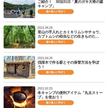
ご紹介！ 30泊31日「夏のガキ大将の森
キャンプ」
森の達人に学ぼう
2021.06.28
里山の手入れとカミキリムシやチョウ、
カブトムシの幼虫などの生きものた…
森の達人に学ぼう
2021.04.26
伐採木で作る薪とその保管方法を学ぼ
う！
森の達人に学ぼう
2021.02.25
冬キャンプの便利アイテム「丸太ストー
ブ」を使おう！
森の達人に学ぼう