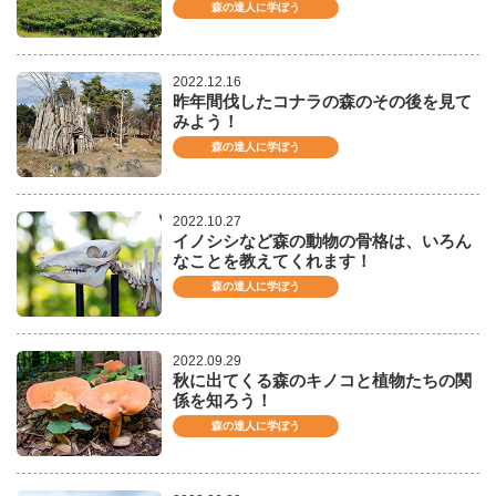
森の達人に学ぼう
2022.12.16
昨年間伐したコナラの森のその後を見て
みよう！
森の達人に学ぼう
2022.10.27
イノシシなど森の動物の骨格は、いろん
なことを教えてくれます！
森の達人に学ぼう
2022.09.29
秋に出てくる森のキノコと植物たちの関
係を知ろう！
森の達人に学ぼう