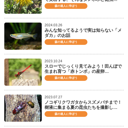
森の達人に学ぼう
2024.03.26
みんな知ってるようで実は知らない「メ
ダカ」のお話
森の達人に学ぼう
2023.10.24
スローでじっくり見てみよう！田んぼで
生まれ育つ「赤トンボ」の産卵…
森の達人に学ぼう
2023.07.27
ノコギリクワガタからスズメバチまで！
樹液に集まる夏の昆虫たちを撮影し…
森の達人に学ぼう