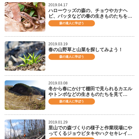
2019.04.17
ハローウッズの森の、チョウやカナヘ
ビ、バッタなどの春の生きものたちを…
森の達人に学ぼう
2019.03.19
春の山野草と山菜を探してみよう！
森の達人に学ぼう
2019.03.08
冬から春にかけて棚田で見られるカエル
やトンボなどの生きものたちを見て…
森の達人に学ぼう
2019.01.29
里山での森づくりの様子と作業現場にや
ってくるジョウビタキやハクセキレイ…