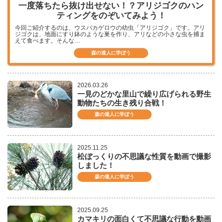
一度落ちたら抜け出せない！？
アリジゴクのハン
ティングをのぞいてみよう！
今回ご紹介するのは、ウスバカゲロウの幼虫「アリジゴク」です。アリ
ジゴクは、地面にすり鉢のような巣を作り、アリなどの小さな虫を捕ま
えて食べます。そんな…
森の達人に学ぼう
2026.03.26
一見のどかな里山で繰り広げられる野生
動物たちの生き残り合戦！
森の達人に学ぼう
2025.11.25
松ぼっくりの不思議な性質を動画で撮影
しました！
森の達人に学ぼう
2025.09.25
カマキリの面白くて不思議な行動を動画