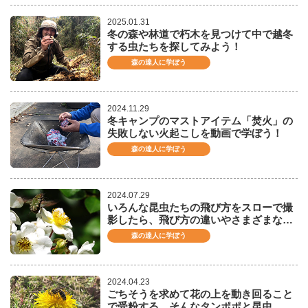
2025.01.31
冬の森や林道で朽木を見つけて中で越冬
する虫たちを探してみよう！
森の達人に学ぼう
2024.11.29
冬キャンプのマストアイテム「焚火」の
失敗しない火起こしを動画で学ぼう！
森の達人に学ぼう
2024.07.29
いろんな昆虫たちの飛び方をスローで撮
影したら、飛び方の違いやさまざまな…
森の達人に学ぼう
2024.04.23
ごちそうを求めて花の上を動き回ること
で受粉する、そんなタンポポと昆虫…