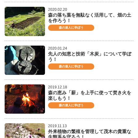
2020.02.20
森の落ち葉を無駄なく活用して、畑の土
を作ろう！
森の達人に学ぼう
2020.01.24
先人の知恵と技術「木炭」について学ぼ
う！
森の達人に学ぼう
2019.12.18
森の恵み「薪」を上手に使って焚き火を
楽しもう！
森の達人に学ぼう
2019.11.13
外来植物の繁殖を管理して茂木の貴重な
生態系を守ろう！