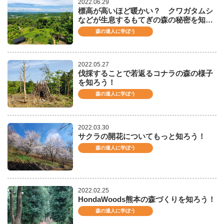
2022.06.29
標高が高いほど暖かい？ クワガタムシ
などが生息するもてぎの森の秘密を知…
森の達人に学ぼう
2022.05.27
伐採することで若返るコナラの森の様子
を知ろう！
森の達人に学ぼう
2022.03.30
サクラの開花についてもっと知ろう！
森の達人に学ぼう
2022.02.25
HondaWoods熊本の森づくりを知ろう！
森の達人に学ぼう