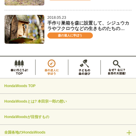
2018.05.23
手作り巣箱を森に設置して、シジュウカ
ラやフクロウなどの生きものたちの…
森の達人に学ぼう
HondaWoods TOP
HondaWoodsとは? 本田宗一郎の想い
HondaWoodsが目指すもの
全国各地のHondaWoods