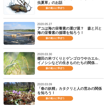
虫夏草」のお話
森の達人に学ぼう
2020.05.27
アユは海の栄養素の運び屋？ 森と川と
海の栄養素の循環を知ろう！
森の達人に学ぼう
2020.03.30
棚田の米づくりとゲンゴロウやカエル、
イノシシなどの生きものたちの関係…
森の達人に学ぼう
2020.03.09
「春の妖精」カタクリと人の営みの関係
を知ろう！
森の達人に学ぼう