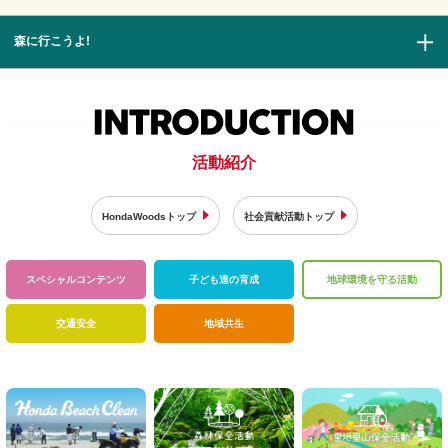
森に行こうよ!
活動紹介
HondaWoodsトップ
社会貢献活動トップ
スペシャル
コンテンツ
子ども達の育成
地球環境を
守る活動
交通安全
地域共生