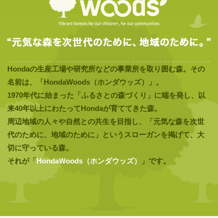
Hondaの生産工場や研究所などの事業所を取り囲む森。
その
名前は、「
HondaWoods
（ホンダウッズ）
」。
1970年代に始まった「ふるさとの森づくり」に端を発し、
以
来40年以上にわたってHondaが育ててきた森。
周辺地域の人々や自然との共生を目指し、「元気な森を次世
代のために、地域のために」
というスローガンを掲げて、大
切に守っている森。
それが「
HondaWoods
（ホンダウッズ）
」です。