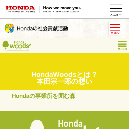
HONDA The Power of Dreams
HondaWoodsとは？
本田宗一郎の想い
Hondaの事業所を囲む森