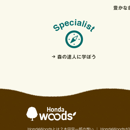
HondaWoodsとは？本田宗一郎の想い
｜
HondaWoods