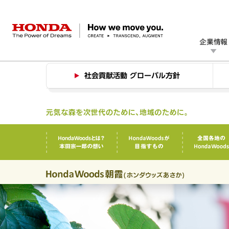
HONDA The Power of Dreams
企業情報
Hondaの社会貢献活動
社会貢献活動 グローバル方針
企業情報 トップ
事業 トップ
テクノロジー/イノベーション トップ
サステナビリティ トップ
投資家情報 トップ
ニュースルーム
Discover Honda
社長メッセージ
クルマ
研究開発
ESGレポート
経営方針
ニュースルーム
Discover Honda
バイク
テクノロジー
IR資料室
Honda Report
経営方針
パワープロダクツ
財務・業績情報
デザイン
会社概要
環境
マリン
オープンイノベーション
社会
ヒストリー
株式・債券情報
その他事業
ガバナンス
コーポ
I