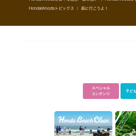
HondaWoodsトピックス
｜
森に行こうよ！
スペシャル
子ど
コンテンツ