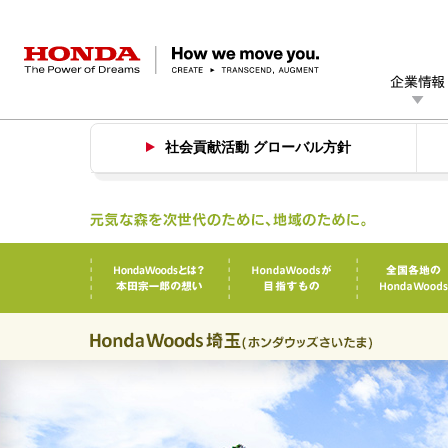
HONDA The Power of Dreams
企業情報
Hondaの社会貢献活動
社会貢献活動 グローバル方針
企業情報 トップ
事業 トップ
テクノロジー/イノベーション トップ
サステナビリティ トップ
投資家情報 トップ
ニュースルーム
Discover Honda
社長メッセージ
クルマ
研究開発
ESGレポート
経営方針
ニュースルーム
Discover Honda
バイク
テクノロジー
IR資料室
Honda Report
経営方針
パワープロダクツ
財務・業績情報
デザイン
会社概要
環境
マリン
オープンイノベーション
社会
ヒストリー
株式・債券情報
その他事業
ガバナンス
コーポ
I