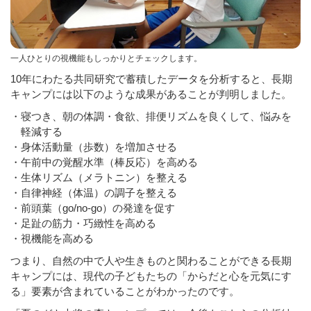
一人ひとりの視機能もしっかりとチェックします。
10年にわたる共同研究で蓄積したデータを分析すると、長期
キャンプには以下のような成果があることが判明しました。
・寝つき、朝の体調・食欲、排便リズムを良くして、悩みを
軽減する
・身体活動量（歩数）を増加させる
・午前中の覚醒水準（棒反応）を高める
・生体リズム（メラトニン）を整える
・自律神経（体温）の調子を整える
・前頭葉（go/no-go）の発達を促す
・足趾の筋力・巧緻性を高める
・視機能を高める
つまり、自然の中で人や生きものと関わることができる長期
キャンプには、現代の子どもたちの「からだと心を元気にす
る」要素が含まれていることがわかったのです。