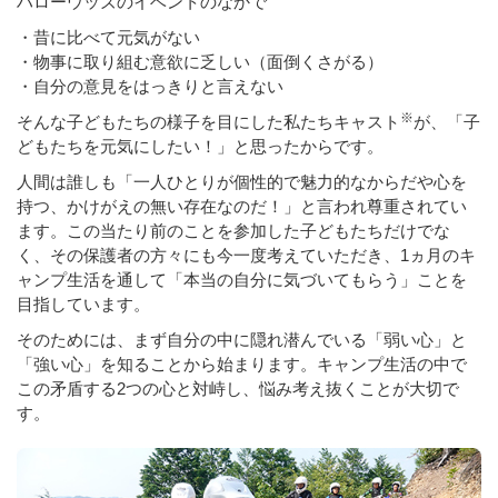
ハローウッズのイベントのなかで
・昔に比べて元気がない
・物事に取り組む意欲に乏しい（面倒くさがる）
・自分の意見をはっきりと言えない
※
そんな子どもたちの様子を目にした私たちキャスト
が、「子
どもたちを元気にしたい！」と思ったからです。
人間は誰しも「一人ひとりが個性的で魅力的なからだや心を
持つ、かけがえの無い存在なのだ！」と言われ尊重されてい
ます。この当たり前のことを参加した子どもたちだけでな
く、その保護者の方々にも今一度考えていただき、1ヵ月のキ
ャンプ生活を通して「本当の自分に気づいてもらう」ことを
目指しています。
そのためには、まず自分の中に隠れ潜んでいる「弱い心」と
「強い心」を知ることから始まります。キャンプ生活の中で
この矛盾する2つの心と対峙し、悩み考え抜くことが大切で
す。