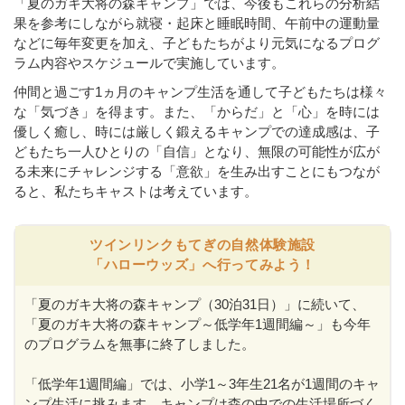
「夏のガキ大将の森キャンプ」では、今後もこれらの分析結
果を参考にしながら就寝・起床と睡眠時間、午前中の運動量
などに毎年変更を加え、子どもたちがより元気になるプログ
ラム内容やスケジュールで実施しています。
仲間と過ごす1ヵ月のキャンプ生活を通して子どもたちは様々
な「気づき」を得ます。また、「からだ」と「心」を時には
優しく癒し、時には厳しく鍛えるキャンプでの達成感は、子
どもたち一人ひとりの「自信」となり、無限の可能性が広が
る未来にチャレンジする「意欲」を生み出すことにもつなが
ると、私たちキャストは考えています。
ツインリンクもてぎの自然体験施設
「ハローウッズ」へ行ってみよう！
「夏のガキ大将の森キャンプ（30泊31日）」に続いて、
「夏のガキ大将の森キャンプ～低学年1週間編～」も今年
のプログラムを無事に終了しました。
「低学年1週間編」では、小学1～3年生21名が1週間のキャ
ンプ生活に挑みます。キャンプは森の中での生活場所づく