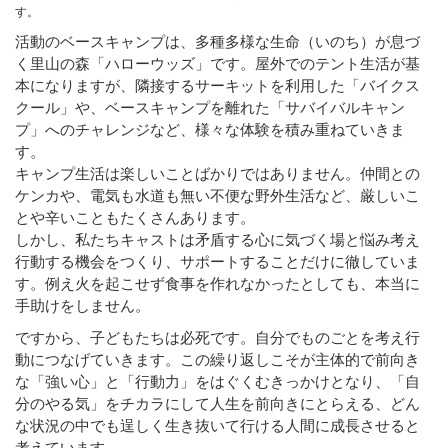
す。
活動のベースキャンプは、多種多様な生命（いのち）が息づ
く里山の森「ハローウッズ」です。屋外でのテント生活が基
本になりますが、隣接するサーキットを利用した「バイクス
クール」や、ベースキャンプを離れた「サバイバルキャン
プ」へのチャレンジなど、様々な体験を積み重ねていきま
す。
キャンプ生活は楽しいことばかりではありません。仲間との
ケンカや、電気も水道も無い不便な野外生活など、厳しいこ
とや辛いこともたくさんあります。
しかし、私たちキャストは矛盾する心に気づく場と悩み考え
行動する機会をつくり、サポートすることだけに徹していま
す。例え火を起こせず食事を作れなかったとしても、本当に
手助けをしません。
ですから、子どもたちは必死です。自分でものごとを考え行
動につなげていきます。この繰り返しこそが主体的で前向き
な「強い心」と「行動力」をはぐくむきっかけとなり、「自
分のやる気」をチカラにして人生を前向きにとらえる、どん
な状況の中でも逞しく生き抜いて行ける人間に成長させると
考えています。