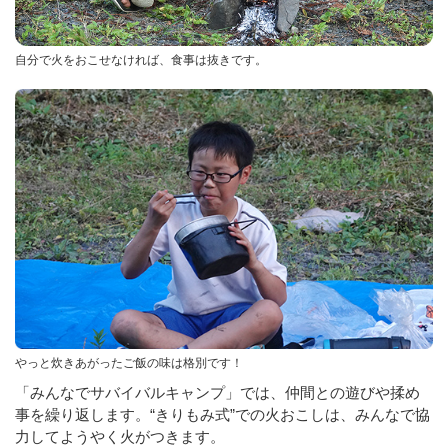
自分で火をおこせなければ、食事は抜きです。
やっと炊きあがったご飯の味は格別です！
「みんなでサバイバルキャンプ」では、仲間との遊びや揉め
事を繰り返します。“きりもみ式”での火おこしは、みんなで協
力してようやく火がつきます。