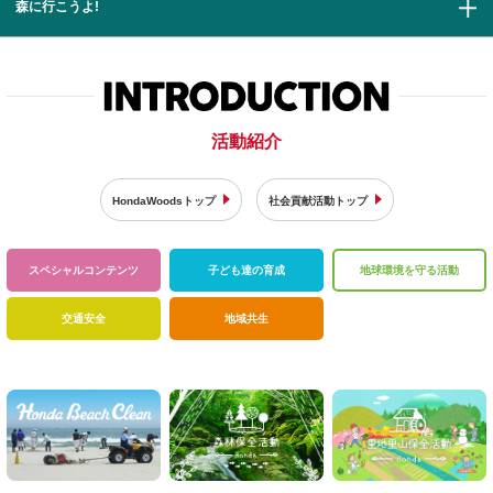
森に行こうよ!
活動紹介
HondaWoodsトップ
社会貢献活動トップ
スペシャル
コンテンツ
子ども達の育成
地球環境を
守る活動
交通安全
地域共生