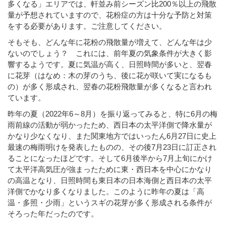
多くなる」エリアでは、軒並み前シーズン比200％以上の飛散
量が予想されていますので、花粉症の方は十分な予防と対策
をする必要があります。ご注意してください。
そもそも、どんな年に花粉の飛散量が増えて、どんな年は少
ないのでしょう？ これには、前年夏の気象条件が大きく影
響するようです。夏に気温が高く、日照時間が多いと、翌春
に花芽（はなめ：木の芽のうち、後に花が咲いて実になるも
の）が多く形成され、翌春の花粉飛散量が多くなると言われ
ています。
昨年の夏（2022年6～8月）を振り返ってみると、特に6月の梅
雨前線の活動が弱かったため、西日本の太平洋側で降水量が
かなり少なくなり、また関東地方ではいったん6月27日に史上
最速の梅雨明けを発表したものの、その後7月23日に訂正され
ることになったほどです。そして6月後半から7月上旬にかけ
て太平洋高気圧が強まったために東・西日本を中心にかなり
の高温となり、日照時間も東日本の日本海側と西日本の太平
洋側でかなり多くなりました。このように昨年の夏は「高
温・多照・少雨」というスギの花芽が多く形成される条件が
そろった年だったのです。