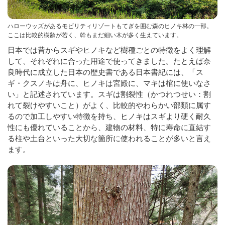
ハローウッズがあるモビリティリゾートもてぎを囲む森のヒノキ林の一部。
ここは比較的樹齢が若く、幹もまだ細い木が多く生えています。
日本では昔からスギやヒノキなど樹種ごとの特徴をよく理解
して、それぞれに合った用途で使ってきました。たとえば奈
良時代に成立した日本の歴史書である日本書紀には、「ス
ギ・クスノキは舟に、ヒノキは宮殿に、マキは棺に使いなさ
い」と記述されています。スギは割裂性（かつれつせい：割
れて裂けやすいこと）がよく、比較的やわらかい部類に属す
るので加工しやすい特徴を持ち、ヒノキはスギより硬く耐久
性にも優れていることから、建物の材料、特に寿命に直結す
る柱や土台といった大切な箇所に使われることが多いと言え
ます。