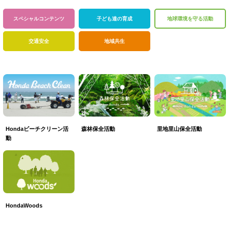
スペシャル
コンテンツ
子ども達の育成
地球環境を
守る活動
交通安全
地域共生
森林保全活動
里地里山保全活動
Hondaビーチクリーン活
動
HondaWoods