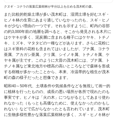
クヌギ・コナラの落葉広葉樹林が半分以上を占める茂木町の森。
また比較的乾燥土壌が多い茂木町は、湿潤土壌を好むスギ・
ヒノキ林の生育にあまり適していなかったのも、スギ・ヒノ
キが少ない理由の一つです。それを示すように、町内の谷部
の約3,000年前の地層を調べると、そこから発見される木片に
はケヤキが多く、泥炭層に含まれる種子にはケヤキ、トチノ
キ、ミズキ、マタタビの一種などがあります。さらに花粉に
はスギ亜科の花粉も含まれてはいましたが、ブナ属、コナラ
亜属、アカガシ亜属、クリ属、シイノキ属、トチノキ属、ケ
ヤキ属が主です。このように大昔の茂木町には、ブナ属、ト
チノキ属など東北地方や標高の高いところなどで森林を形成
する樹種が多かったことから、本来、冷温帯的な植生が茂木
町の森の様子だったと想像できます。
昭和40～50年代、土壌条件や気候条件などを無視して画一的
に植林を行ったものの、成長の悪い場所が各所で現れたのも
事実です。ヒノキは「火の木」につながるとしてあまり使わ
れなかった（もっとも高価なために、使えなかったのかもし
れない）などで広がらなかったとも言われています。茂木町
に生物多様性豊かな落葉広葉樹林が多く、スギ・ヒノキ林が