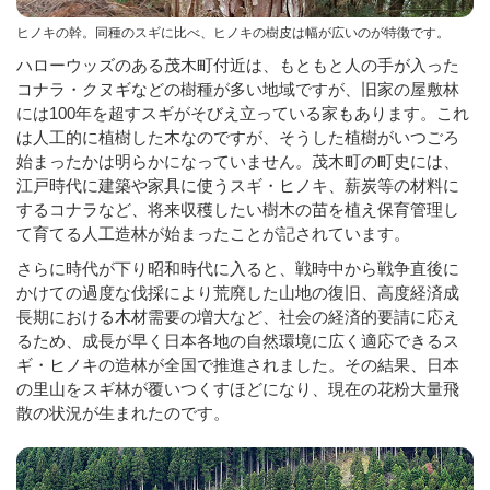
ヒノキの幹。同種のスギに比べ、ヒノキの樹皮は幅が広いのが特徴です。
ハローウッズのある茂木町付近は、もともと人の手が入った
コナラ・クヌギなどの樹種が多い地域ですが、旧家の屋敷林
には100年を超すスギがそびえ立っている家もあります。これ
は人工的に植樹した木なのですが、そうした植樹がいつごろ
始まったかは明らかになっていません。茂木町の町史には、
江戸時代に建築や家具に使うスギ・ヒノキ、薪炭等の材料に
するコナラなど、将来収穫したい樹木の苗を植え保育管理し
て育てる人工造林が始まったことが記されています。
さらに時代が下り昭和時代に入ると、戦時中から戦争直後に
かけての過度な伐採により荒廃した山地の復旧、高度経済成
長期における木材需要の増大など、社会の経済的要請に応え
るため、成長が早く日本各地の自然環境に広く適応できるス
ギ・ヒノキの造林が全国で推進されました。その結果、日本
の里山をスギ林が覆いつくすほどになり、現在の花粉大量飛
散の状況が生まれたのです。