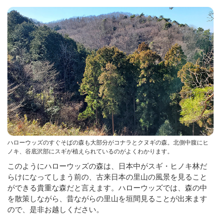
ハローウッズのすぐそばの森も大部分がコナラとクヌギの森。北側中腹にヒ
ノキ、谷底沢部にスギが植えられているのがよくわかります。
このようにハローウッズの森は、日本中がスギ・ヒノキ林だ
らけになってしまう前の、古来日本の里山の風景を見ること
ができる貴重な森だと言えます。ハローウッズでは、森の中
を散策しながら、昔ながらの里山を垣間見ることが出来ます
ので、是非お越しください。