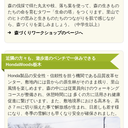
森の伐採で得た丸太や枝、落ち葉を使って、森の生きもの
たちの命を育むタワー「生命の塔」をつくります。里山で
のヒトの営みと生きものたちのつながりを肌で感じなが
ら、森づくりを楽しみましょう。（中学生以上）
森づくりワークショップのページへ
近隣の方々も、遊歩道のベンチで一休みできる
HondaWoods栃木
Honda製品の安全性・信頼性を担う機関である品質改革セ
ンター。敷地内には昔からの原生林がそのまま残り、里山
風情を楽しめます。森の中には従業員向けのウォーキング
コースが整備され、休憩時間には 多くの方に活用され健康
促進に繋げています。また、敷地境界における高木を、高
さ７ｍに切り揃えた事で解放感が生まれ、日差しも差す様
になり、冬季の雪解けも早くなり安全が確保されました。