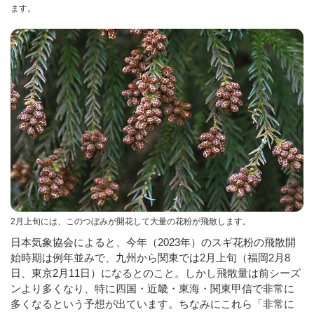
ます。
2月上旬には、このつぼみが開花して大量の花粉が飛散します。
日本気象協会によると、今年（2023年）のスギ花粉の飛散開
始時期は例年並みで、九州から関東では2月上旬（福岡2月8
日、東京2月11日）になるとのこと。しかし飛散量は前シーズ
ンより多くなり、特に四国・近畿・東海・関東甲信で非常に
多くなるという予想が出ています。ちなみにこれら「非常に