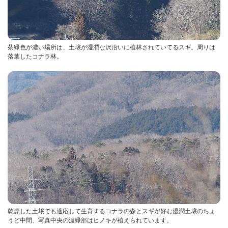
茶緑色が濃い場所は、土壌が湿潤な沢沿いに植林されていてるスギ。周りは
落葉したコナラ林。
乾燥した土壌でも適応して生育するコナラの森とスギが好む湿潤土壌のちょ
うど中間、写真中央の濃緑部はヒノキが植えられています。