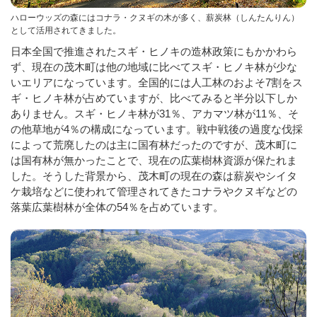
ハローウッズの森にはコナラ・クヌギの木が多く、薪炭林（しんたんりん）
として活用されてきました。
日本全国で推進されたスギ・ヒノキの造林政策にもかかわら
ず、現在の茂木町は他の地域に比べてスギ・ヒノキ林が少な
いエリアになっています。全国的には人工林のおよそ7割をス
ギ・ヒノキ林が占めていますが、比べてみると半分以下しか
ありません。スギ・ヒノキ林が31％、アカマツ林が11％、そ
の他草地が4％の構成になっています。戦中戦後の過度な伐採
によって荒廃したのは主に国有林だったのですが、茂木町に
は国有林が無かったことで、現在の広葉樹林資源が保たれま
した。そうした背景から、茂木町の現在の森は薪炭やシイタ
ケ栽培などに使われて管理されてきたコナラやクヌギなどの
落葉広葉樹林が全体の54％を占めています。