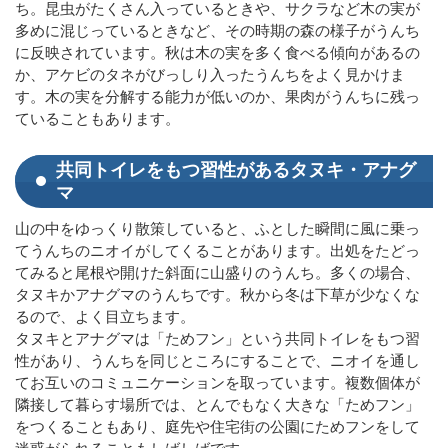
ち。昆虫がたくさん入っているときや、サクラなど木の実が
多めに混じっているときなど、その時期の森の様子がうんち
に反映されています。秋は木の実を多く食べる傾向があるの
か、アケビのタネがびっしり入ったうんちをよく見かけま
す。木の実を分解する能力が低いのか、果肉がうんちに残っ
ていることもあります。
共同トイレをもつ習性があるタヌキ・アナグ
マ
山の中をゆっくり散策していると、ふとした瞬間に風に乗っ
てうんちのニオイがしてくることがあります。出処をたどっ
てみると尾根や開けた斜面に山盛りのうんち。多くの場合、
タヌキかアナグマのうんちです。秋から冬は下草が少なくな
るので、よく目立ちます。
タヌキとアナグマは「ためフン」という共同トイレをもつ習
性があり、うんちを同じところにすることで、ニオイを通し
てお互いのコミュニケーションを取っています。複数個体が
隣接して暮らす場所では、とんでもなく大きな「ためフン」
をつくることもあり、庭先や住宅街の公園にためフンをして