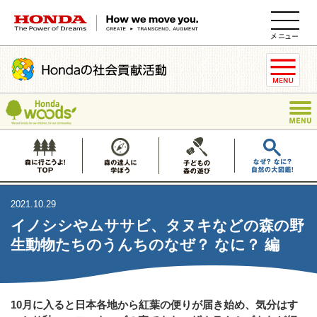
HONDA The Power of Dreams
2021.10.29
イノシシやムササビ、タヌキなどの森の野
生動物たちのうんちのなぜ？ なに？ 編
10月に入ると日本各地から紅葉の便りが届き始め、気分はす