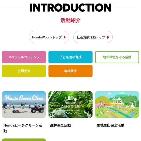
活動紹介
HondaWoodsトップ
社会貢献活動トップ
スペシャル
コンテンツ
子ども達の育成
地球環境を
守る活動
交通安全
地域共生
森林保全活動
里地里山保全活動
Hondaビーチクリーン活
動