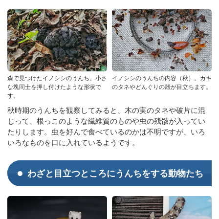
森で見つけたイノシシのうんち。小さ
イノシシのうんちの内容（秋）。カキ
な塊同士を押し付けたような形状で
のタネやどんぐりの殻が目立ちます。
す。
秋時期のうんちを観察してみると、木の実のタネや破片に混
じって、根っこのような繊維質のものや虫の残骸が入ってい
たりします。虫を好んで食べているのかは不明ですが、いろ
いろなものを口に入れているようです。
わざと目立つところにうんちをする動物たち