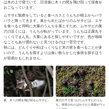
は木の上で寝ていて、日没後に木々の間を飛び回って採食を
おこなっています。
ムササビ観察をしていると食べカスとうんちが樹上からパラ
パラと降ってきます。巣から出たばかりのムササビは、エサ
を食べると同時に大量のうんちを落とすため、ムササビの巣
穴の近くには、うんちが転がっています。うんちは正露丸そ
っくりでまん丸。大量にあると探しやすいですが、色が地味
なこともあり慣れないと見つけるのは一苦労です。
秋には、どんぐりや松ぼっくりなど木の実を食べることが多
いので、うんちを探すよりは食い散らかした食痕を探すほう
が容易かもしれません。
夜、木々の間を飛び回るムササビ。
巣穴の下で見つけたムササビのうん
ち。排泄されたばかりだと表面がウェ
ットです。