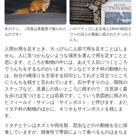
冬のテン。（写真は青森県で撮られた
ハローウッズにある地上18mの樹冠タ
ものです）
ワーの頂上の看板に残されたテンのう
んち。
人間が用を足すとき、大っぴらに人前で用を足すことはしま
せん。人に見つからないような場所を選んで用を足すことと
思います。ところが動物の中には、あえて人目につくところ
でうんちをするものがいます。テンなどイタチ科の動物たち
は、自分の縄張りを主張する目印としてわざと目立つところ
にうんちを残すと言われています。石や手すりの上、階段の
ステップなど、見通しの良いところに残すので、注意深く森
を歩けば見つけることは容易です。こういう意図的に残され
たフィールド・サインは「サインポスト」と呼びます。また
イタチ科の動物のほかに、キツネもサインポストを残しま
す。
イタチとテンはネズミや両生類、昆虫などの小動物を主に採
食していますが、雑食性で季節によって食べるものはまちま