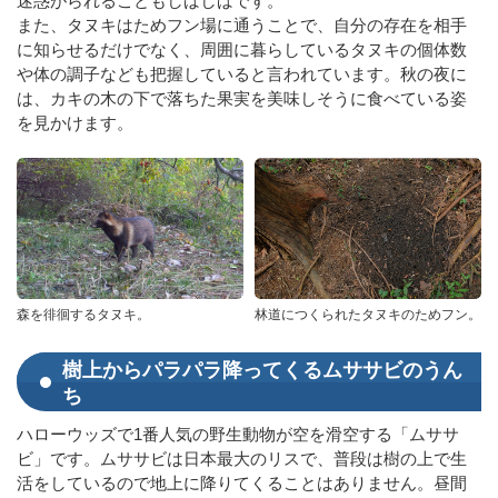
迷惑がられることもしばしばです。
また、タヌキはためフン場に通うことで、自分の存在を相手
に知らせるだけでなく、周囲に暮らしているタヌキの個体数
や体の調子なども把握していると言われています。秋の夜に
は、カキの木の下で落ちた果実を美味しそうに食べている姿
を見かけます。
森を徘徊するタヌキ。
林道につくられたタヌキのためフン。
樹上からパラパラ降ってくるムササビのうん
ち
ハローウッズで1番人気の野生動物が空を滑空する「ムササ
ビ」です。ムササビは日本最大のリスで、普段は樹の上で生
活をしているので地上に降りてくることはありません。昼間