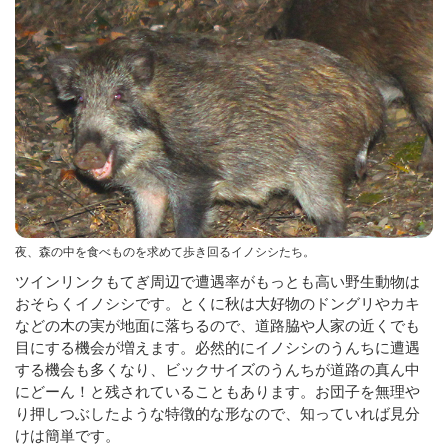
夜、森の中を食べものを求めて歩き回るイノシシたち。
ツインリンクもてぎ周辺で遭遇率がもっとも高い野生動物は
おそらくイノシシです。とくに秋は大好物のドングリやカキ
などの木の実が地面に落ちるので、道路脇や人家の近くでも
目にする機会が増えます。必然的にイノシシのうんちに遭遇
する機会も多くなり、ビックサイズのうんちが道路の真ん中
にどーん！と残されていることもあります。お団子を無理や
り押しつぶしたような特徴的な形なので、知っていれば見分
けは簡単です。