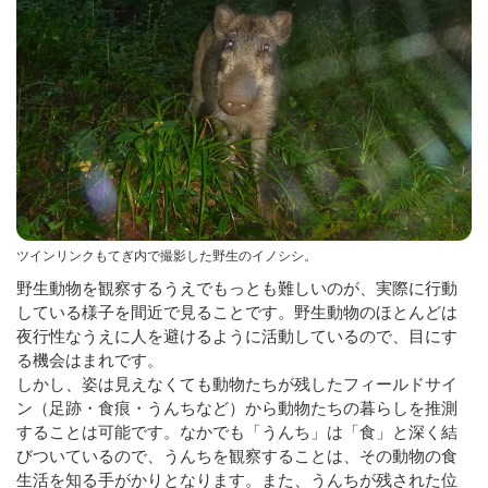
ツインリンクもてぎ内で撮影した野生のイノシシ。
野生動物を観察するうえでもっとも難しいのが、実際に行動
している様子を間近で見ることです。野生動物のほとんどは
夜行性なうえに人を避けるように活動しているので、目にす
る機会はまれです。
しかし、姿は見えなくても動物たちが残したフィールドサイ
ン（足跡・食痕・うんちなど）から動物たちの暮らしを推測
することは可能です。なかでも「うんち」は「食」と深く結
びついているので、うんちを観察することは、その動物の食
生活を知る手がかりとなります。また、うんちが残された位