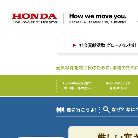
HONDA The Power of Dreams
Hondaの社会貢献活動
社会貢献活動 グローバル方針
企業情報 トップ
事業 トップ
テクノロジー/イノベーション トップ
サステナビリティ トップ
投資家情報 トップ
ニュースルーム
Discover Honda
社長メッセージ
クルマ
研究開発
ESGレポート
経営方針
ニュースルーム
Discover Honda
バイク
テクノロジー
IR資料室
Honda Report
経営方針
パワープロダクツ
財務・業績情報
デザイン
会社概要
環境
オープンイノベーショ
マリン
社会
株式・債券情報
ヒストリー
その他事
ガバナン
コ
厳しい寒