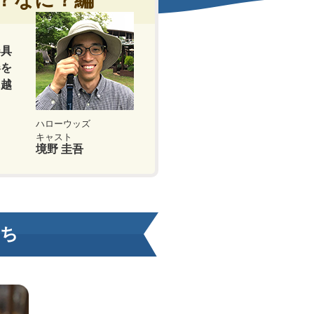
器具
春を
に越
ハローウッズ
キャスト
境野 圭吾
たち