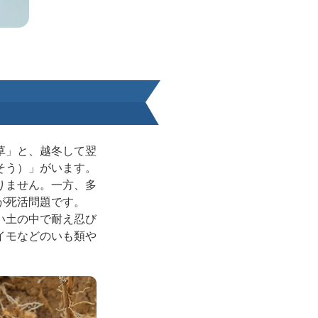
草」と、越冬して翌
そう）」がいます。
りません。一方、多
が死活問題です。
い土の中で耐え忍び
イモなどのいも類や