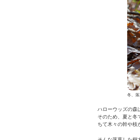
冬、落
ハローウッズの森
そのため、夏と冬
ちて木々の幹や枝
そんな落葉した樹