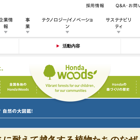
採用情報
Q&A・お問
企業情
事
テクノロジー/イノベーショ
サステナビリ
報
業
ン
ティ
活動内容
ン
業
ス
ーポレートブランド
IRカレンダー
安全への取り組み
個人投資家の皆様へ
企業スポーツ
品質への取り組み
モータースポーツ
Honda Report
さに耐えて越冬する植物たちのなぜ