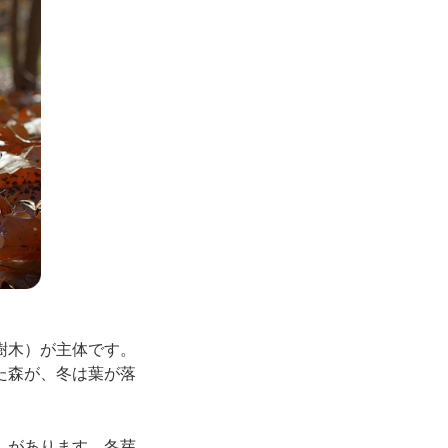
樹木）が主体です。
た森が、冬は葉が落
。
）があります。冬芽