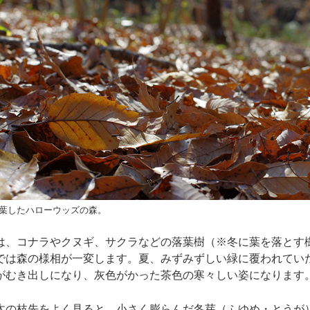
葉したハローウッズの森。
は、コナラやクヌギ、サクラなどの落葉樹（※冬に葉を落とす
では森の様相が一変します。夏、みずみずしい緑に覆われてい
がむき出しになり、灰色がかった茶色の寒々しい姿になります
木の枝先をよく見ると、小さく膨らんだ冬芽（ふゆめ・とうが