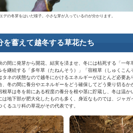
エデの冬芽をはいだ様子。小さな芽が入っているのが分かります。
分を蓄えて越冬する草花たち
秋の間に発芽から開花、結実を済ませ、冬には枯死する「一年
ルを継続する「多年草（たねんそう）」「宿根草（しゅくこん
はタネの状態なので越冬にかけるエネルギーがほとんど必要あ
合、冬の間に養分やエネルギーをどう確保してどう乗り切るか
宿根草は冬を前にある程度の養分を根や茎に貯蔵し、冬は温か
には地下部が肥大化したものも多く、身近なものでは、ジャガ
つくるユリ科の草花がその代表です。