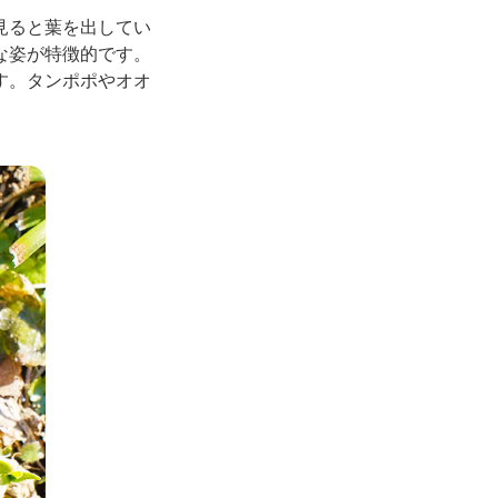
見ると葉を出してい
な姿が特徴的です。
す。タンポポやオオ