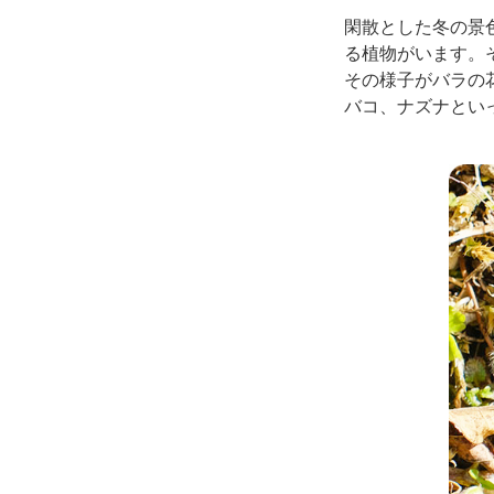
閑散とした冬の景
る植物がいます。
その様子がバラの
バコ、ナズナとい