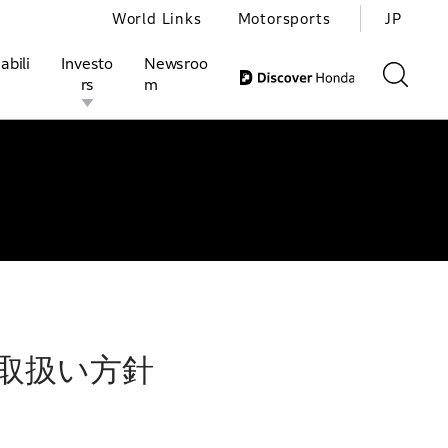
World Links
Motorsports
JP
デル
よくあるご質問
お問い合わせ
Language
abili
Investo
Newsroo
rs
m
ivities
l Investors
Motorsports
Honda Report
報取扱い方針