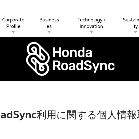
Honda RoadSyncとは？
対応モ
Corporate
Business
Technology /
Sustain
Profile
es
Innovation
ty
rview
l
rine
Stock and Bond Information
Open Innovation
Governance
Other Businesses
History
Corporate Brand
Safety
Quality
IR Calendar
Corporate Sports Act
For Individua
 RoadSync利用に関する個人情