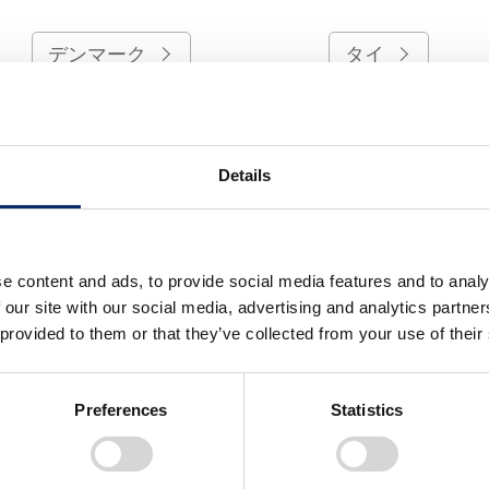
デンマーク
タイ
チリ
ドイツ
Details
ノルウェー
ハンガリー
フランス
ペルー
e content and ads, to provide social media features and to analy
 our site with our social media, advertising and analytics partn
 provided to them or that they’ve collected from your use of their
香港
ポルトガル
Preferences
Statistics
マレーシア
南アフリカ