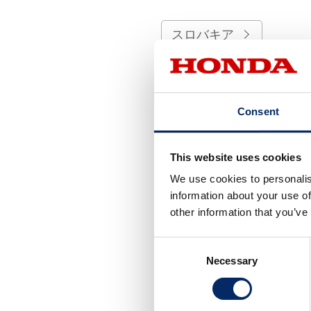
スロバキア
チェコ
Consent
日本
This website uses cookies
ブラジル
We use cookies to personalis
information about your use of
other information that you’ve
ベトナム
Consent
Necessary
Selection
マカオ