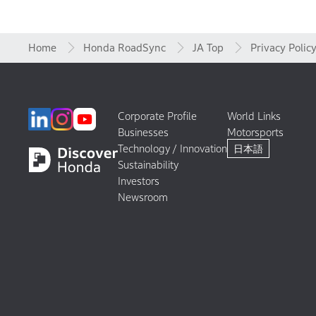
Home
Honda RoadSync
JA Top
Privacy Polic
Corporate Profile
World Links
Businesses
Motorsports
Technology / Innovation
日本語
Sustainability
Investors
Newsroom