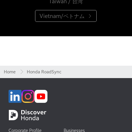
Taiwan / 台湾
Vietnam/ベトナム
Home
Honda RoadSync
Corporate Profile
Businesses