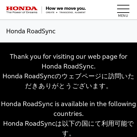
HONDA The Power of Dreams
Honda RoadSync
Thank you for visiting our web page for
Honda RoadSync.
Honda RoadSyncのウェブページに訪問いた
だきありがとうございます。
Honda RoadSync is available in the following
countries.
Honda RoadSyncは以下の国にて利用可能で
す。