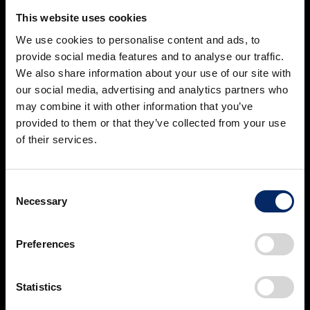
This website uses cookies
We use cookies to personalise content and ads, to
provide social media features and to analyse our traffic.
Japanese / 日本語
We also share information about your use of our site with
our social media, advertising and analytics partners who
may combine it with other information that you’ve
provided to them or that they’ve collected from your use
of their services.
Regional web page
Consent
販売国サイト
Necessary
Selection
Australia / オーストラリア
Preferences
Brazil / ブラジル
Statistics