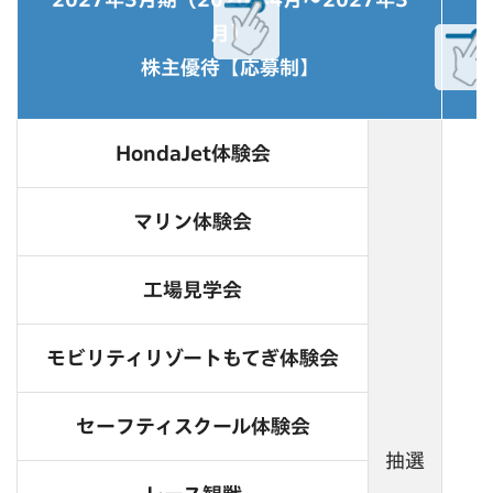
月）
株主優待【応募制】
HondaJet体験会
マリン体験会
工場見学会
モビリティリゾートもてぎ体験会
セーフティスクール体験会
抽選
1