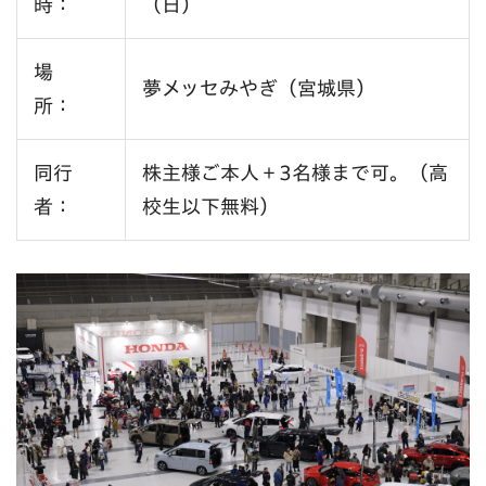
時：
（日）
場
夢メッセみやぎ（宮城県）
所：
同行
株主様ご本人＋3名様まで可。（高
者：
校生以下無料）