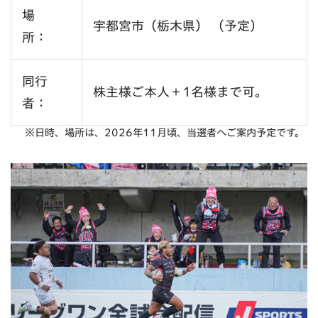
場
宇都宮市（栃木県） （予定）
所：
同行
株主様ご本人＋1名様まで可。
者：
※日時、場所は、2026年11月頃、当選者へご案内予定です。