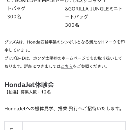
C：GORILLA-SIMPLEトー
D：DAXサコッシュ
トバッグ
&GORILLA-JUNGLEミニト
300名
ートバッグ
300名
グッズAは、Honda四輪事業のシンボルとなる新たなHマークを印
字しています。
グッズB~Dは、ホンダ太陽㈱のホームページでもお取り扱いして
おります。詳細につきましては
こちら
をご参照ください。
HondaJet体験会
【抽選】募集人数：12名
HondaJetへの機体見学、搭乗·飛行へご招待いたします。