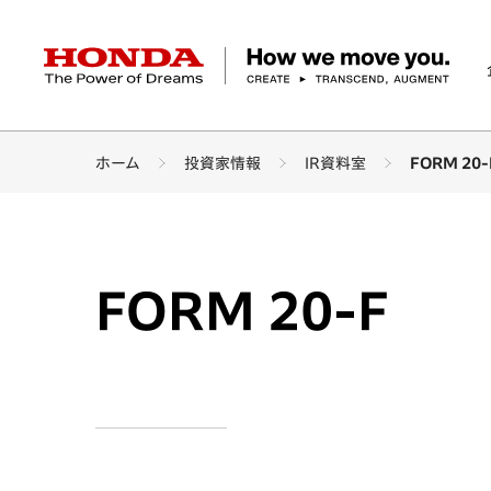
HONDA The Power of Dreams
ホーム
投資家情報
IR資料室
FORM 20-
企業情報 トップ
事業 トップ
テクノロジー/イノベーション トップ
サステナビリティ トップ
投資家情報 トップ
ニュースルーム
Discover Honda
社長メッセージ
クルマ
研究開発
ESGレポート
経営方針
ニュースルーム
Discover Honda
バイク
テクノロジー
IR資料室
Honda Report
経営方針
パワープロダクツ
財務・業績情報
デザイン
会社概要
環境
オープンイノベーショ
マリン
社会
株式・債券情報
ヒストリー
その他事
ガバナン
コ
FORM 20-F