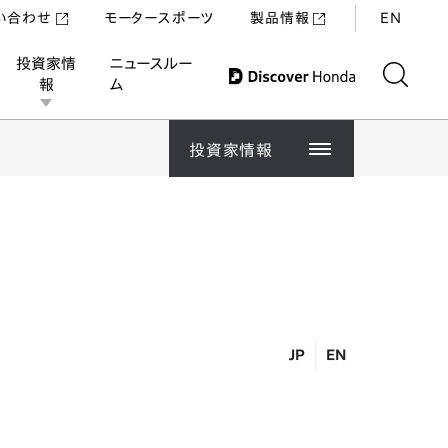
い合わせ
モータースポーツ
製品情報
EN
投資家情
ニュースルー
報
ム
投資家情報
経
IR
財
株
投資家情報
IRニュース
社
IR
生
株
経営方針
CF
決
業
株
JP
EN
IR資料室
コ
企
主
株
投
キ
財務・業績情報
株
株