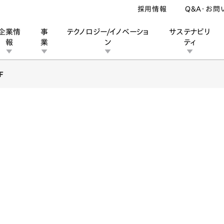
採用情報
Q&A・お問
企業情
事
テクノロジー/イノベーショ
サステナビリ
報
業
ン
ティ
F
ン
業
ス
ーポレートブランド
IRカレンダー
安全への取り組み
個人投資家の皆様へ
企業スポーツ
品質への取り組み
モータースポーツ
Honda Report