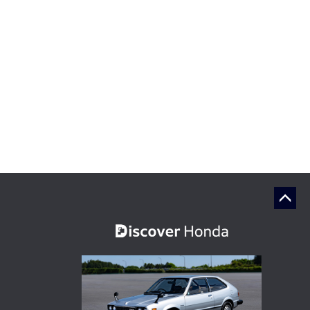
ケ
除
株式・債券情報
有
規
デ
セ
IRカレンダー
証
株
設
支
個人投資家の皆様へ
FO
債
FOR
FAQ
Rep
RSSの配信について
SEC
IRお問い合わせ
電
閉じる