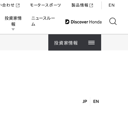
い合わせ
モータースポーツ
製品情報
EN
投資家情
ニュースルー
報
ム
投資家情報
経
IR
財
株
投資家情報
IRニュース
社
IR
生
株
経営方針
CF
決
業
株
JP
EN
IR資料室
コ
企
主
株
投
キ
財務・業績情報
株
株