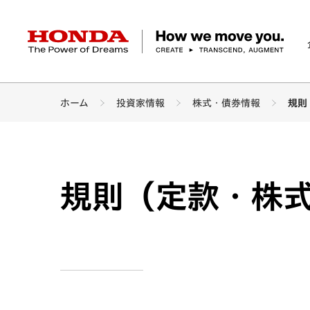
HONDA The Power of Dreams
ホーム
投資家情報
株式・債券情報
規則
企業情報 トップ
事業 トップ
テクノロジー/イノベーション トップ
サステナビリティ トップ
投資家情報 トップ
ニュースルーム
Discover Honda
社長メッセージ
クルマ
研究開発
ESGレポート
経営方針
ニュースルーム
Discover Honda
バイク
テクノロジー
IR資料室
Honda Report
経営方針
パワープロダクツ
財務・業績情報
デザイン
会社概要
環境
オープンイノベーショ
マリン
社会
株式・債券情報
ヒストリー
その他事
ガバナン
コ
規則（定款・株