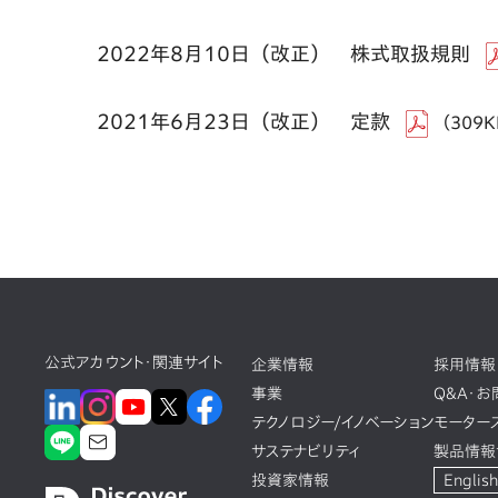
2022年8月10日（改正） 株式取扱規則
2021年6月23日（改正） 定款
（309
公式アカウント・関連サイト
企業情報
採用情報
事業
Q&A・
テクノロジー/イノベーション
モーター
サステナビリティ
製品情報
投資家情報
English