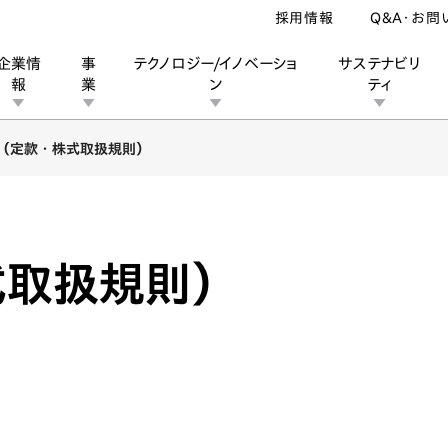
採用情報
Q&A・お問
企業情
事
テクノロジー/イノベーショ
サステナビリ
報
業
ン
ティ
（定款・株式取扱規則）
ン
業
ス
ーポレートブランド
IRカレンダー
安全への取り組み
個人投資家の皆様へ
企業スポーツ
品質への取り組み
モータースポーツ
Honda Report
式取扱規則）