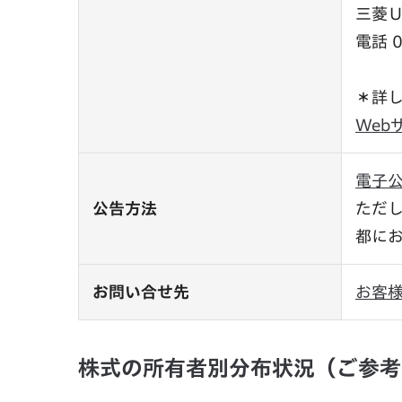
三菱
電話 
＊詳
Web
電子
公告方法
ただ
都に
お問い合せ先
お客様
株式の所有者別分布状況（ご参考