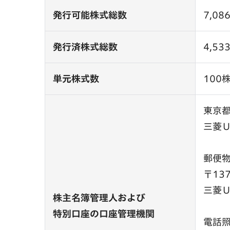
発行可能株式総数
7,08
発行済株式総数
4,53
単元株式数
100
東京
三菱
郵便
〒13
三菱
株主名簿管理人および
特別口座の口座管理機関
電話