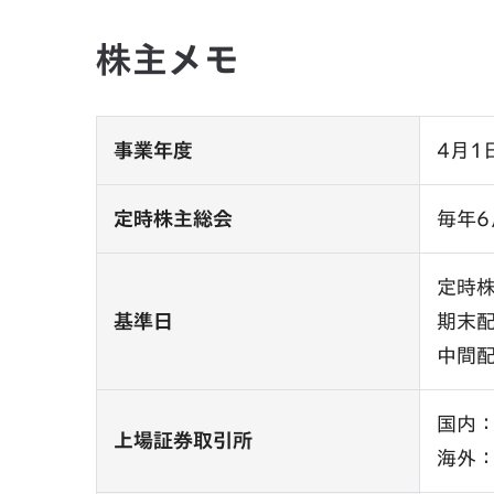
株主メモ
事業年度
4月1
定時株主総会
毎年6
定時
基準日
期末
中間
国内
上場証券取引所
海外