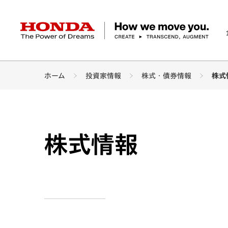
HONDA The Power of Dreams
ホーム
投資家情報
株式・債券情報
株式
企業情報 トップ
事業 トップ
テクノロジー/イノベーション トップ
サステナビリティ トップ
投資家情報 トップ
ニュースルーム
Discover Honda
社長メッセージ
クルマ
研究開発
ESGレポート
経営方針
ニュースルーム
Discover Honda
バイク
テクノロジー
IR資料室
Honda Report
経営方針
パワープロダクツ
財務・業績情報
デザイン
会社概要
環境
オープンイノベーショ
マリン
社会
株式・債券情報
ヒストリー
その他事
ガバナン
コ
株式情報