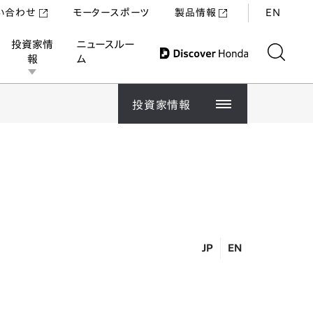
い合わせ
モータースポーツ
製品情報
EN
投資家情
ニュースルー
報
ム
投資家情報
経
IR
財
株
投資家情報
IRニュース
社
IR
生
株
経営方針
CF
決
業
株
JP
EN
IR資料室
コ
企
主
株
投
キ
財務・業績情報
株
株