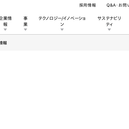
採用情報
Q&A・お問
企業情
事
テクノロジー/イノベーショ
サステナビリ
報
業
ン
ティ
情報
ン
業
ス
ーポレートブランド
IRカレンダー
安全への取り組み
個人投資家の皆様へ
企業スポーツ
品質への取り組み
モータースポーツ
Honda Report