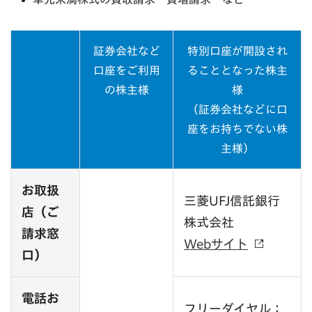
証券会社など
特別口座が開設され
口座をご利用
ることとなった株主
の株主様
様
（証券会社などに口
座をお持ちでない株
主様）
お取扱
三菱UFJ信託銀行
店（ご
株式会社
請求窓
Webサイト
口）
電話お
フリーダイヤル：