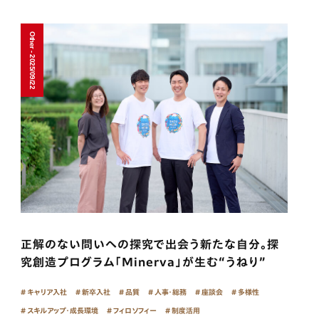
Other - 2025/09/22
正解のない問いへの探究で出会う新たな自分。探
究創造プログラム「Minerva」が生む“うねり”
キャリア入社
新卒入社
品質
人事・総務
座談会
多様性
スキルアップ・成長環境
フィロソフィー
制度活用