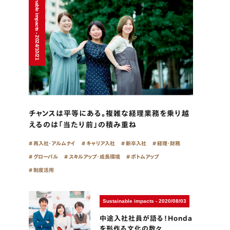
Sustainable impacts - 2024/10/21
チャンスは平等にある。複雑な経理業務を乗り越
えるのは「当たり前」の積み重ね
再入社・アルムナイ
キャリア入社
新卒入社
経理・財務
グローバル
スキルアップ・成長環境
ボトムアップ
制度活用
Sustainable impacts - 2020/08/03
中途入社社員が語る！Honda
を形作る文化の数々