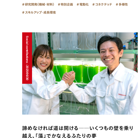
研究開発（機械・材料）
特別企画
電動化
コネクテッド
多様性
スキルアップ・成長環境
Social contributions - 2025/06/30
諦めなければ道は開ける──いくつもの壁を乗り
越え、「藻」でかなえるふたりの夢