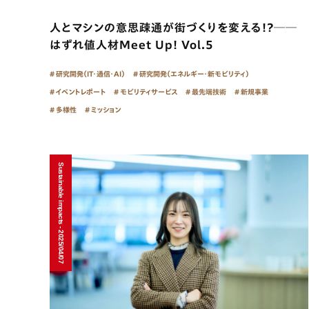
人とマシンの意思疎通が街づくりを変える!?──
はずれ値人材Meet Up! Vol.5
研究開発（IT・通信・AI）
研究開発（エネルギー・新モビリティ）
イベントレポート
モビリティサービス
最先端技術
新規事業
多様性
ミッション
Sustainable impacts - 2025/04/07