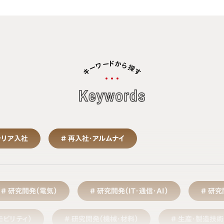
ド
か
ー
ワ
ら
探
ー
キ
す
ャリア入社
再入社・アルムナイ
研究開発（電気）
研究開発（IT・通信・AI）
研究
モビリティ）
研究開発（機械・材料）
生産・製造技術