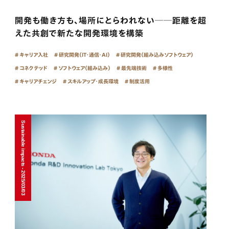
開発も働き方も、場所にとらわれない──距離を超
えた共創で新たな開発環境を構築
キャリア入社
研究開発（IT・通信・AI）
研究開発（組み込みソフトウェア）
コネクテッド
ソフトウェア（組み込み）
最先端技術
多様性
キャリアチェンジ
スキルアップ・成長環境
制度活用
Sustainable impacts - 2025/03/03