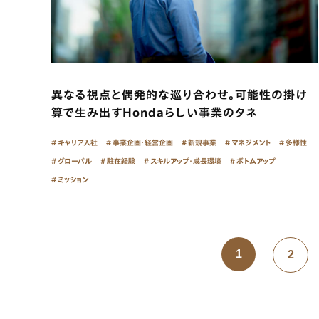
異なる視点と偶発的な巡り合わせ。可能性の掛け
算で生み出すHondaらしい事業のタネ
キャリア入社
事業企画・経営企画
新規事業
マネジメント
多様性
グローバル
駐在経験
スキルアップ・成長環境
ボトムアップ
ミッション
1
2