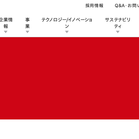
採用情報
Q&A・お問
企業情
事
テクノロジー/イノベーショ
サステナビリ
報
業
ン
ティ
ン
業
ス
ーポレートブランド
IRカレンダー
安全への取り組み
個人投資家の皆様へ
企業スポーツ
品質への取り組み
モータースポーツ
Honda Report