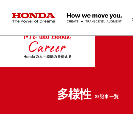
HONDA The Power of Dreams
企業情報 トップ
事業 トップ
テクノロジー/イノベーション トップ
サステナビリティ トップ
投資家情報 トップ
ニュースルーム
Discover Honda
社長メッセージ
クルマ
研究開発
ESGレポート
経営方針
ニュースルーム
Discover Honda
バイク
テクノロジー
IR資料室
Honda Report
経営方針
パワープロダクツ
財務・業績情報
デザイン
会社概要
環境
オープンイノベーショ
マリン
社会
株式・債券情報
ヒストリー
その他事
ガバナン
コ
多様性
の記事一覧