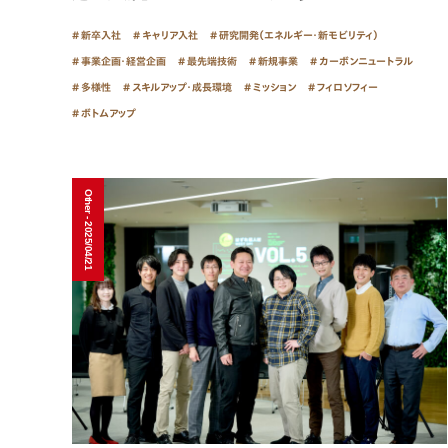
新卒入社
キャリア入社
研究開発（エネルギー・新モビリティ）
事業企画・経営企画
最先端技術
新規事業
カーボンニュートラル
多様性
スキルアップ・成長環境
ミッション
フィロソフィー
ボトムアップ
Other - 2025/04/21