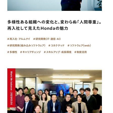
多様性ある組織への変化と、変わらぬ「人間尊重」。
再入社して見えたHondaの魅力
再入社・アルムナイ
研究開発（IT・通信・AI）
研究開発（組み込みソフトウェア）
コネクテッド
ソフトウェア（web）
多様性
キャリアチェンジ
スキルアップ・成長環境
制度活用
Work life balance - 2025/01/16