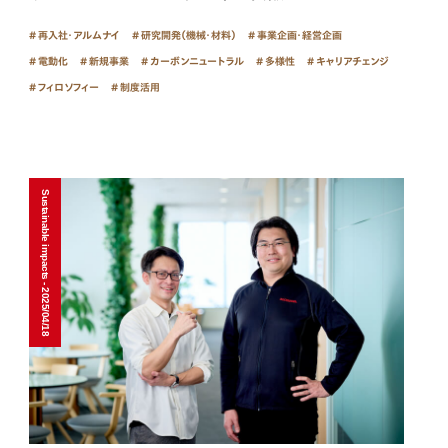
再入社・アルムナイ
研究開発（機械・材料）
事業企画・経営企画
電動化
新規事業
カーボンニュートラル
多様性
キャリアチェンジ
フィロソフィー
制度活用
Sustainable impacts - 2025/04/18