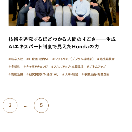
技術を追究するほどわかる人間のすごさ──生成
AIエキスパート制度で見えたHondaの力
新卒入社
IT企画・社内SE
ソフトウェア（デジタル統轄部）
最先端技術
多様性
キャリアチェンジ
スキルアップ・成長環境
ボトムアップ
制度活用
研究開発（IT・通信・AI）
人事・総務
事業企画・経営企画
...
3
5