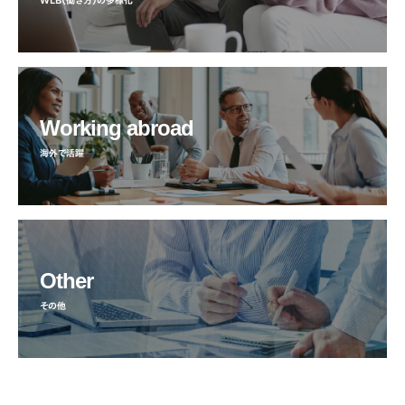
WLB（働き方）の多様化
Working abroad
海外で活躍
Other
その他