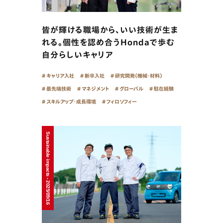
皆が輝ける職場から、いい技術が生ま
れる。個性を認め合うHondaで歩む
自分らしいキャリア
キャリア入社
新卒入社
研究開発（機械・材料）
最先端技術
マネジメント
グローバル
駐在経験
スキルアップ・成長環境
フィロソフィー
Sustainable impacts - 2025/09/16