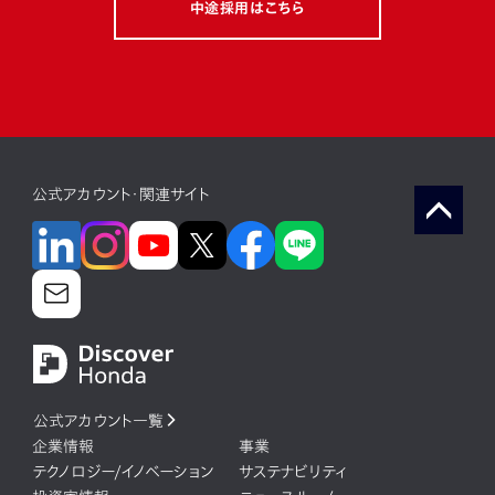
ミッション
フィロソフィー
ボトムアップ
制度活用
中途採用はこちら
注目キーワード
電動化
コネクテッド
ソフトウェア（web）
公式アカウント・関連サイト
ソフトウェア(組み込み)
ソフトウェア（デジタル統轄部）
モビリティサービス
新規事業
最先端技術
カーボンニュートラル
コロナ禍
公式アカウント一覧
企業情報
事業
テクノロジー/イノベーション
サステナビリティ