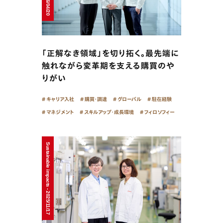
「正解なき領域」を切り拓く。最先端に
触れながら変革期を支える購買のや
りがい
キャリア入社
購買・調達
グローバル
駐在経験
マネジメント
スキルアップ・成長環境
フィロソフィー
Sustainable impacts - 2025/11/17