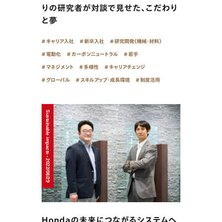
りの研究者が対談で見せた、こだわり
と夢
キャリア入社
新卒入社
研究開発（機械・材料）
電動化
カーボンニュートラル
若手
マネジメント
多様性
キャリアチェンジ
グローバル
スキルアップ・成長環境
制度活用
Sustainable impacts - 2022/08/29
Hondaの未来につながるシステムへ