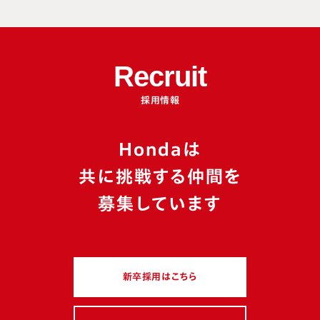
物流・生産管理
施設管理
購買・調達
事業企画・経営企画
営業
マーケティング・商品企画
サービス
人事・総務
経理・財務
法務・知的財産
Recruit
広報・ブランド
デザイン・クリエイティブ
採用情報
Hondaは
カテゴリ
共に挑戦する仲間を
イベントレポート
座談会
特別企画
募集しています
働き方・職場風土
若手
マネジメント
多様性
キャリアチェンジ
新卒採用はこちら
スキルアップ・成長環境
グローバル
駐在経験