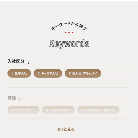
ド
か
ー
ワ
ら
探
ー
キ
す
入社区分
新卒入社
キャリア入社
再入社・アルムナイ
職種
IT企画・社内SE
研究開発（電気）
研究開発（IT・通信・AI）
研究開発（組み込みソフトウェア）
研究開発（エネルギー・新モビリティ）
もっと見る
研究開発（機械・材料）
生産・製造技術
品質