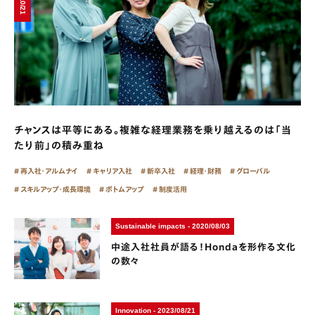
チャンスは平等にある。複雑な経理業務を乗り越えるのは「当
たり前」の積み重ね
再入社・アルムナイ
キャリア入社
新卒入社
経理・財務
グローバル
スキルアップ・成長環境
ボトムアップ
制度活用
Sustainable impacts - 2020/08/03
中途入社社員が語る！Hondaを形作る文化
の数々
Innovation - 2023/08/21