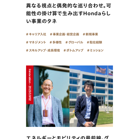
異なる視点と偶発的な巡り合わせ。可
能性の掛け算で生み出すHondaらし
い事業のタネ
キャリア入社
事業企画・経営企画
新規事業
マネジメント
多様性
グローバル
駐在経験
スキルアップ・成長環境
ボトムアップ
ミッション
Innovation - 2023/10/02
エネルギーとモビリティの最前線。グ