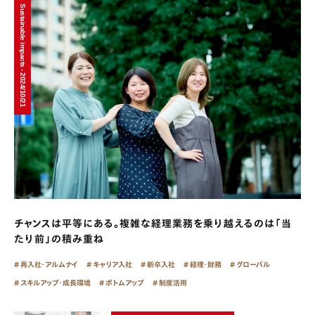
Sustainable impacts - 2024/10/21
チャンスは平等にある。複雑な経理業務を乗り越えるのは「当
たり前」の積み重ね
再入社・アルムナイ
キャリア入社
新卒入社
経理・財務
グローバル
スキルアップ・成長環境
ボトムアップ
制度活用