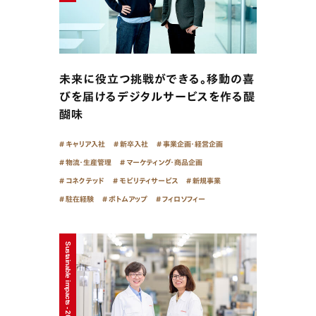
未来に役立つ挑戦ができる。移動の喜
びを届けるデジタルサービスを作る醍
醐味
キャリア入社
新卒入社
事業企画・経営企画
物流・生産管理
マーケティング・商品企画
コネクテッド
モビリティサービス
新規事業
駐在経験
ボトムアップ
フィロソフィー
Sustainable impacts - 2025/11/17