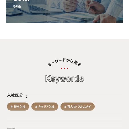
その他
ド
か
ー
ワ
ら
探
ー
キ
す
入社区分
新卒入社
キャリア入社
再入社・アルムナイ