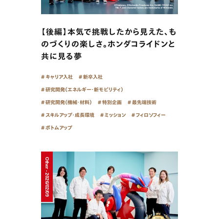
【後編】本気で挑戦したから見えた、も
のづくりの楽しさ。ホンダコライドンと
共に見る夢
キャリア入社
新卒入社
研究開発（エネルギー・新モビリティ）
研究開発（機械・材料）
特別企画
最先端技術
スキルアップ・成長環境
ミッション
フィロソフィー
ボトムアップ
Other - 2026/02/09