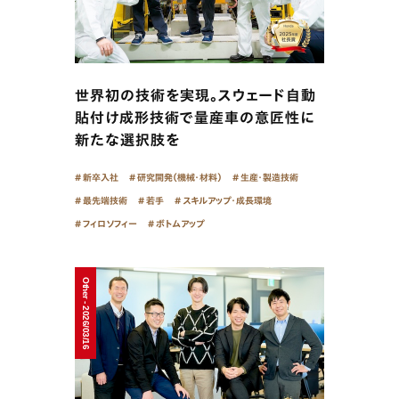
世界初の技術を実現。スウェード自動
貼付け成形技術で量産車の意匠性に
新たな選択肢を
新卒入社
研究開発（機械・材料）
生産・製造技術
最先端技術
若手
スキルアップ・成長環境
フィロソフィー
ボトムアップ
Other - 2026/03/16