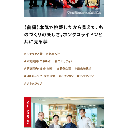
【前編】本気で挑戦したから見えた、も
のづくりの楽しさ。ホンダコライドンと
共に見る夢
キャリア入社
新卒入社
研究開発（エネルギー・新モビリティ）
研究開発（機械・材料）
特別企画
最先端技術
スキルアップ・成長環境
ミッション
フィロソフィー
ボトムアップ
Other - 2026/01/19