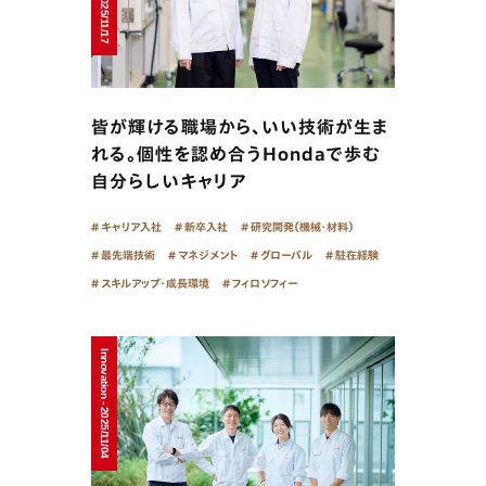
皆が輝ける職場から、いい技術が生ま
れる。個性を認め合うHondaで歩む
自分らしいキャリア
キャリア入社
新卒入社
研究開発（機械・材料）
最先端技術
マネジメント
グローバル
駐在経験
スキルアップ・成長環境
フィロソフィー
Innovation - 2025/11/04