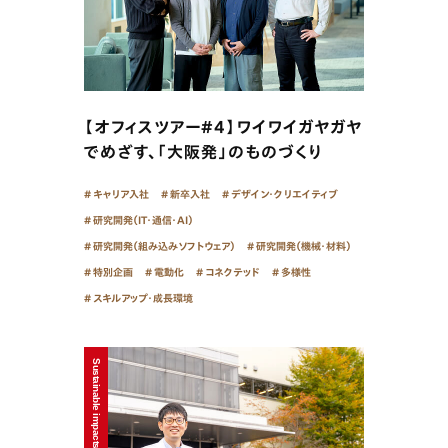
【オフィスツアー#4】ワイワイガヤガヤ
でめざす、「大阪発」のものづくり
キャリア入社
新卒入社
デザイン・クリエイティブ
研究開発（IT・通信・AI）
研究開発（組み込みソフトウェア）
研究開発（機械・材料）
特別企画
電動化
コネクテッド
多様性
スキルアップ・成長環境
Sustainable impacts - 2025/12/22