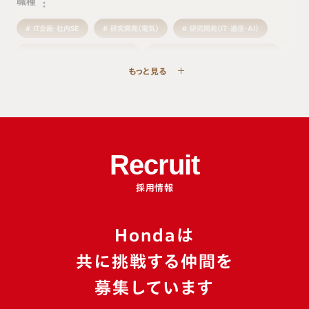
職種
IT企画・社内SE
研究開発（電気）
研究開発（IT・通信・AI）
研究開発（組み込みソフトウェア）
研究開発（エネルギー・新モビリティ）
もっと見る
研究開発（機械・材料）
生産・製造技術
品質
物流・生産管理
施設管理
購買・調達
事業企画・経営企画
営業
マーケティング・商品企画
サービス
人事・総務
経理・財務
法務・知的財産
Recruit
広報・ブランド
デザイン・クリエイティブ
採用情報
Hondaは
カテゴリ
共に挑戦する仲間を
イベントレポート
座談会
特別企画
募集しています