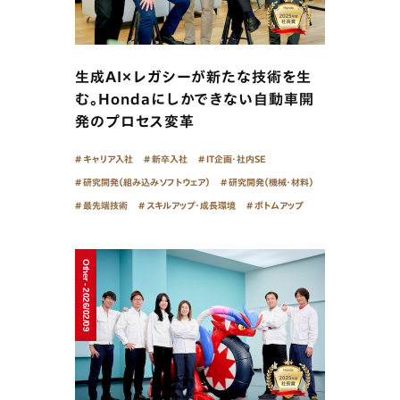
生成AI×レガシーが新たな技術を生
む。Hondaにしかできない自動車開
発のプロセス変革
キャリア入社
新卒入社
IT企画・社内SE
研究開発（組み込みソフトウェア）
研究開発（機械・材料）
最先端技術
スキルアップ・成長環境
ボトムアップ
Other - 2026/02/09