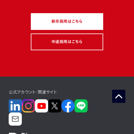
働き方・職場風土
若手
マネジメント
多様性
キャリアチェンジ
新卒採用はこちら
スキルアップ・成長環境
グローバル
駐在経験
ミッション
フィロソフィー
ボトムアップ
制度活用
中途採用はこちら
注目キーワード
電動化
コネクテッド
ソフトウェア（web）
公式アカウント・関連サイト
ソフトウェア(組み込み)
ソフトウェア（デジタル統轄部）
モビリティサービス
新規事業
最先端技術
カーボンニュートラル
コロナ禍