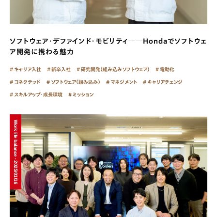
ソフトウェア・デファインド・モビリティ──Hondaでソフトウェ
ア開発に携わる魅力
キャリア入社
新卒入社
研究開発（組み込みソフトウェア）
電動化
コネクテッド
ソフトウェア（組み込み）
マネジメント
キャリアチェンジ
スキルアップ・成長環境
ミッション
Work life balance - 2025/01/16