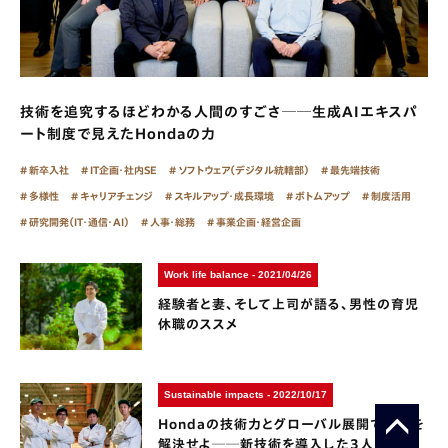
技術を追究するほどわかる人間のすごさ──生成AIエキスパ
ート制度で見えたHondaの力
新卒入社
IT企画・社内SE
ソフトウェア（デジタル統轄部）
最先端技術
多様性
キャリアチェンジ
スキルアップ・成長環境
ボトムアップ
制度活用
研究開発（IT・通信・AI）
人事・総務
事業企画・経営企画
Work life balance - 2021/04/26
経験者と妻、そして上司が語る、男性の育児
休職のススメ
Sustainable impacts - 2022/10/17
Hondaの技術力とグローバル展開で課題を
解決せよ──新技術を導入した3人の軌跡