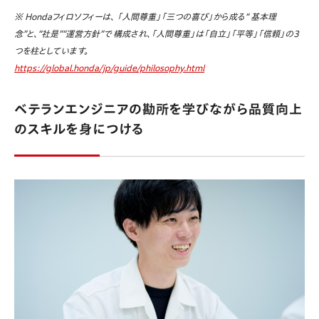
※ Hondaフィロソフィーは、 「人間尊重」「三つの喜び」から成る“ 基本理
念”と、“社是”“運営方針”で 構成され、「人間尊重」は「自立」「平等」「信頼」の3
つを柱としています。
https://global.honda/jp/guide/philosophy.html
ベテランエンジニアの勘所を学びながら品質向上
のスキルを身につける