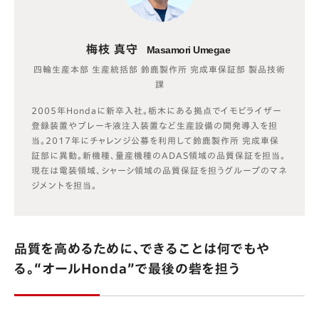
梅枝 真守
Masamori Umegae
四輪生産本部 生産統括部 鈴鹿製作所 完成車保証部 製品技術
課
2005年Hondaに新卒入社。栃木にある拠点でイモビライザー
登録装置やブレーキ液注入装置など生産設備の開発導入を担
当。2017年にチャレンジ公募を利用して鈴鹿製作所 完成車保
証部に異動。新機種、量産機種のADAS領域の品質保証を担当。
現在は電装領域、シャーシ領域の品質保証を担うグループのマネ
ジメントを担当。
品質を高めるために、できることは何でもや
る。“オールHonda”で最後の砦を担う