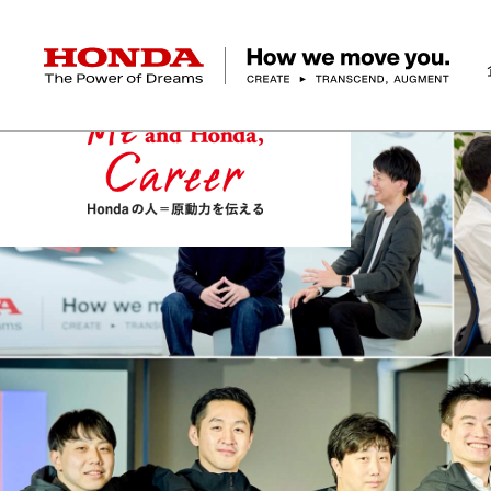
HONDA The Power of Dreams
企業情報 トップ
事業 トップ
テクノロジー/イノベーション トップ
サステナビリティ トップ
投資家情報 トップ
ニュースルーム
Discover Honda
社長メッセージ
クルマ
研究開発
ESGレポート
経営方針
ニュースルーム
Discover Honda
バイク
テクノロジー
IR資料室
Honda Report
経営方針
パワープロダクツ
財務・業績情報
デザイン
会社概要
環境
オープンイノベーショ
マリン
社会
株式・債券情報
ヒストリー
その他事
ガバナン
コ