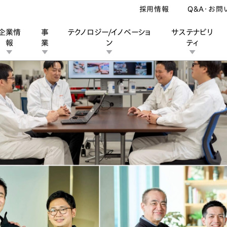
採用情報
Q&A・お問
企業情
事
テクノロジー/イノベーショ
サステナビリ
報
業
ン
ティ
ン
業
ス
ーポレートブランド
IRカレンダー
安全への取り組み
個人投資家の皆様へ
企業スポーツ
品質への取り組み
モータースポーツ
Honda Report