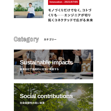
Innovation - 2021/07/05
モノづくりだけでなく、コトづ
くりも──エンジニアが切り
拓くコネクテッドで広がる未来
カテゴリー
Sustainable impacts
事業会社で長期的に社会に貢献する
Social contributions
社会貢献性の高い事業