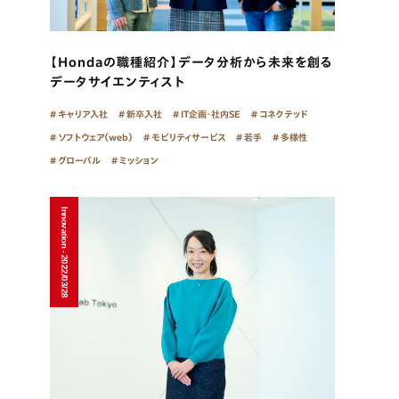
【Hondaの職種紹介】データ分析から未来を創る
データサイエンティスト
キャリア入社
新卒入社
IT企画・社内SE
コネクテッド
ソフトウェア（web）
モビリティサービス
若手
多様性
グローバル
ミッション
Innovation - 2022/03/28