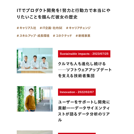
ITでプロダクト開発を！努力と行動力で本当にや
りたいことを掴んだ彼女の歴史
キャリア入社
IT企画・社内SE
キャリアチェンジ
スキルアップ・成長環境
コネクテッド
新規事業
Sustainable impacts - 2023/07/25
クルマも人も進化し続ける
──ソフトウェアアップデート
を支える技術者集団
Innovation - 2022/02/07
ユーザーをサポートし開発に
貢献――データサイエンティ
ストが語るデータ分析のリア
ル