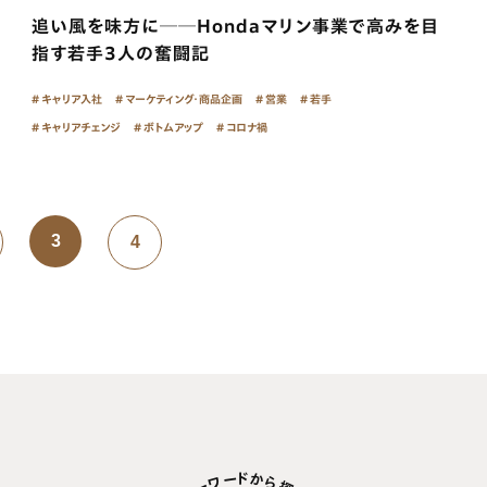
追い風を味方に──Hondaマリン事業で高みを目
指す若手3人の奮闘記
キャリア入社
マーケティング・商品企画
営業
若手
キャリアチェンジ
ボトムアップ
コロナ禍
3
4
ド
か
ー
ワ
ら