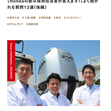
【Hondaの新卒採用担当者が答えます！】よく聞か
れる質問12選（後編）
新卒入社
人事・総務
特別企画
若手
フィロソフィー
ボトムアップ
制度活用
Social contributions - 2021/08/23