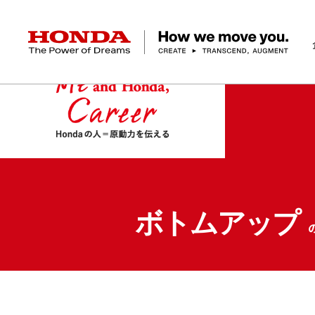
HONDA The Power of Dreams
企業情報 トップ
事業 トップ
テクノロジー/イノベーション トップ
サステナビリティ トップ
投資家情報 トップ
ニュースルーム
Discover Honda
社長メッセージ
クルマ
研究開発
ESGレポート
経営方針
ニュースルーム
Discover Honda
バイク
テクノロジー
IR資料室
Honda Report
経営方針
パワープロダクツ
財務・業績情報
デザイン
会社概要
環境
オープンイノベーショ
マリン
社会
株式・債券情報
ヒストリー
その他事
ガバナン
コ
ボトムアップ