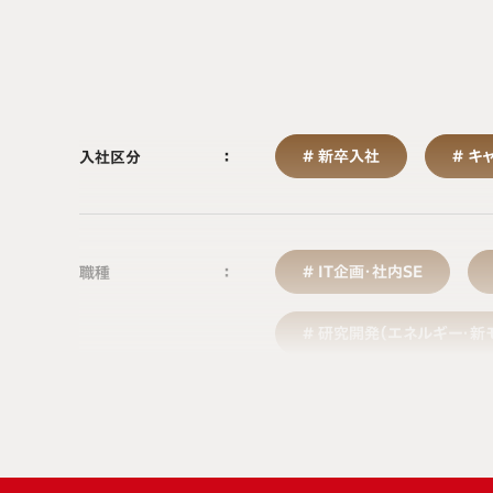
新卒入社
キ
入社区分
IT企画・社内SE
職種
研究開発（エネルギー・新
施設管理
購
人事・総務
経