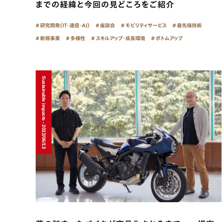
までの経緯と今回の見どころをご紹介
研究開発（IT・通信・AI）
座談会
モビリティサービス
最先端技術
新規事業
多様性
スキルアップ・成長環境
ボトムアップ
Sustainable impacts - 2022/06/13