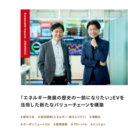
Sustainable impacts - 2024/04/15
「エネルギー発展の歴史の一部になりたい」EVを
活用した新たなバリューチェーンを構築
新卒入社
研究開発（エネルギー・新モビリティ）
電動化
カーボンニュートラル
新規事業
グローバル
ミッション