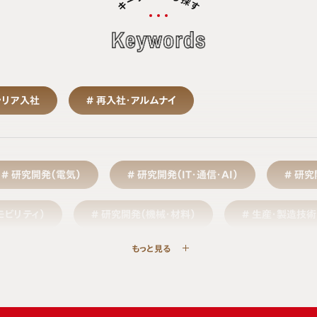
探
ー
キ
す
ャリア入社
再入社・アルムナイ
研究開発（電気）
研究開発（IT・通信・AI）
研究
モビリティ）
研究開発（機械・材料）
生産・製造技術
もっと見る
買・調達
事業企画・経営企画
営業
マ
理・財務
法務・知的財産
広報・ブランド