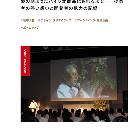
夢の詰まったバイクが商品化されるまで──提案
者の熱い想いと開発者の尽力の記録
新卒入社
デザイン・クリエイティブ
マーケティング・商品企画
ボトムアップ
Other - 2022/04/18