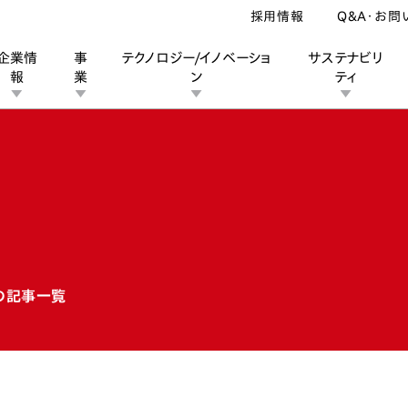
採用情報
Q&A・お問
企業情
事
テクノロジー/イノベーショ
サステナビリ
報
業
ン
ティ
ン
業
ス
ーポレートブランド
IRカレンダー
安全への取り組み
個人投資家の皆様へ
企業スポーツ
品質への取り組み
モータースポーツ
Honda Report
の記事一覧