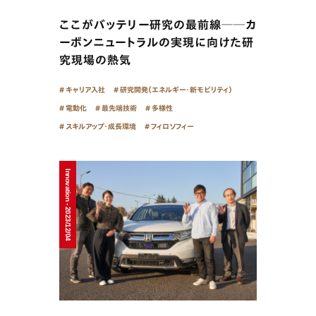
ここがバッテリー研究の最前線──カ
ーボンニュートラルの実現に向けた研
究現場の熱気
キャリア入社
研究開発（エネルギー・新モビリティ）
電動化
最先端技術
多様性
スキルアップ・成長環境
フィロソフィー
Innovation - 2023/12/04