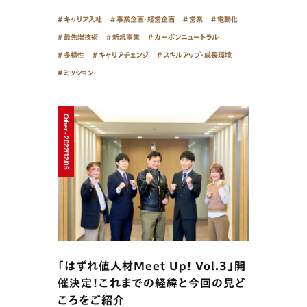
キャリア入社
事業企画・経営企画
営業
電動化
最先端技術
新規事業
カーボンニュートラル
多様性
キャリアチェンジ
スキルアップ・成長環境
ミッション
Other - 2022/12/05
「はずれ値人材Meet Up! Vol.3」開
催決定！これまでの経緯と今回の見ど
ころをご紹介