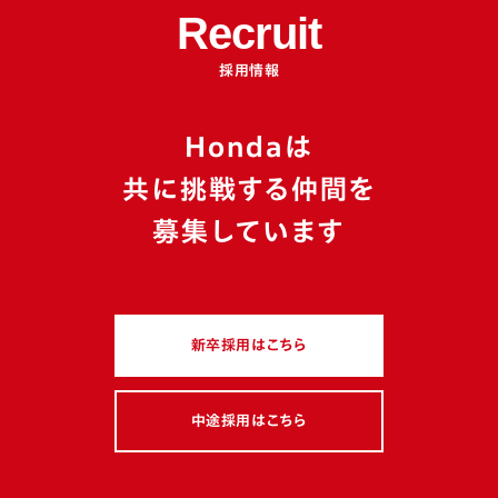
サービス
人事・総務
経理・財務
法務・知的財産
Recruit
広報・ブランド
デザイン・クリエイティブ
採用情報
Hondaは
カテゴリ
共に挑戦する仲間を
イベントレポート
座談会
特別企画
募集しています
働き方・職場風土
若手
マネジメント
多様性
キャリアチェンジ
新卒採用はこちら
スキルアップ・成長環境
グローバル
駐在経験
ミッション
フィロソフィー
ボトムアップ
制度活用
中途採用はこちら