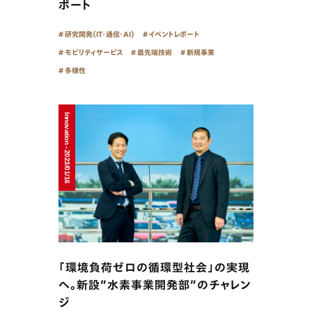
ポート
研究開発（IT・通信・AI）
イベントレポート
モビリティサービス
最先端技術
新規事業
多様性
Innovation - 2023/01/16
「環境負荷ゼロの循環型社会」の実現
へ。新設“水素事業開発部”のチャレン
ジ