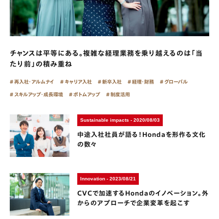
チャンスは平等にある。複雑な経理業務を乗り越えるのは「当
たり前」の積み重ね
再入社・アルムナイ
キャリア入社
新卒入社
経理・財務
グローバル
スキルアップ・成長環境
ボトムアップ
制度活用
Sustainable impacts - 2020/08/03
中途入社社員が語る！Hondaを形作る文化
の数々
Innovation - 2023/08/21
CVCで加速するHondaのイノベーション。外
からのアプローチで企業変革を起こす