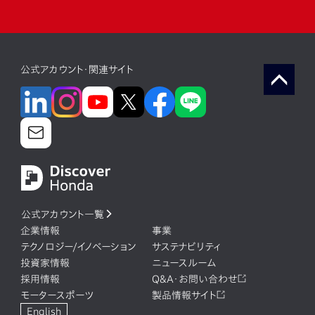
注目キーワード
電動化
コネクテッド
ソフトウェア（web）
公式アカウント・関連サイト
ソフトウェア(組み込み)
ソフトウェア（デジタル統轄部）
モビリティサービス
新規事業
最先端技術
カーボンニュートラル
コロナ禍
公式アカウント一覧
企業情報
事業
テクノロジー/イノベーション
サステナビリティ
投資家情報
ニュースルーム
採用情報
Q&A・お問い合わせ
モータースポーツ
製品情報サイト
English