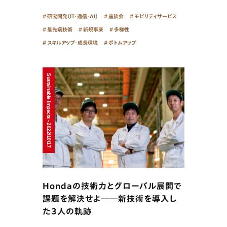
研究開発（IT・通信・AI）
座談会
モビリティサービス
最先端技術
新規事業
多様性
スキルアップ・成長環境
ボトムアップ
Sustainable impacts - 2022/10/17
Hondaの技術力とグローバル展開で
課題を解決せよ──新技術を導入し
た3人の軌跡