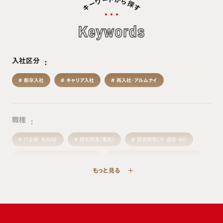
か
ー
ワ
ら
探
ー
キ
す
入社区分
新卒入社
キャリア入社
再入社・アルムナイ
職種
IT企画・社内SE
研究開発（電気）
研究開発（IT・通信・AI）
研究開発（組み込みソフトウェア）
研究開発（エネルギー・新モビリティ）
もっと見る
研究開発（機械・材料）
生産・製造技術
品質
物流・生産管理
施設管理
購買・調達
事業企画・経営企画
営業
マーケティング・商品企画