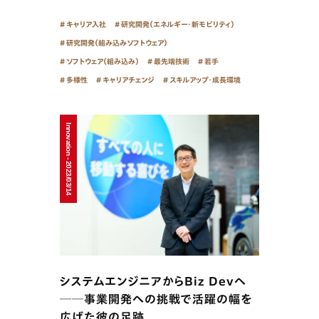
キャリア入社
研究開発（エネルギー・新モビリティ）
研究開発（組み込みソフトウェア）
ソフトウェア（組み込み）
最先端技術
若手
多様性
キャリアチェンジ
スキルアップ・成長環境
Innovation - 2023/03/14
システムエンジニアからBiz Devへ
──事業開発への挑戦で活躍の幅を
広げた彼の足跡