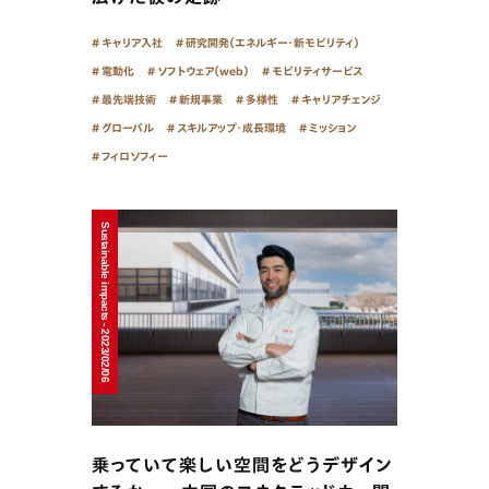
キャリア入社
研究開発（エネルギー・新モビリティ）
電動化
ソフトウェア（web）
モビリティサービス
最先端技術
新規事業
多様性
キャリアチェンジ
グローバル
スキルアップ・成長環境
ミッション
フィロソフィー
Sustainable impacts - 2023/02/06
乗っていて楽しい空間をどうデザイン