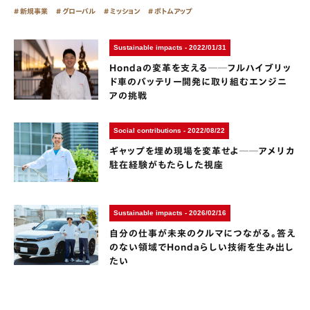
新規事業
グローバル
ミッション
ボトムアップ
Sustainable impacts - 2022/01/31
Hondaの変革を支える──フルハイブリッ
ド車のバッテリー開発に取り組むエンジニ
アの挑戦
Social contributions - 2022/08/22
ギャップを埋め現場を変革せよ──アメリカ
駐在経験がもたらした視座
Sustainable impacts - 2026/02/16
自分の仕事が未来のクルマにつながる。答え
のない領域でHondaらしい技術を生み出し
たい