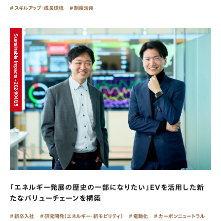
スキルアップ・成長環境
制度活用
Sustainable impacts - 2024/04/15
「エネルギー発展の歴史の一部になりたい」EVを活用した新
たなバリューチェーンを構築
新卒入社
研究開発（エネルギー・新モビリティ）
電動化
カーボンニュートラル