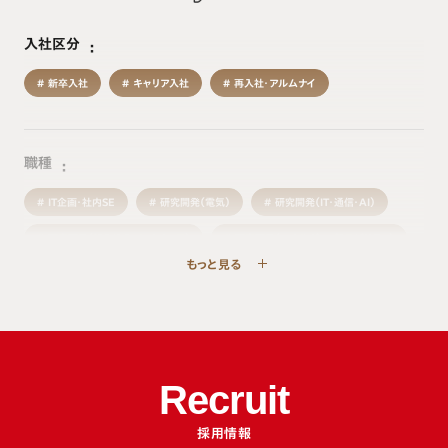
入社区分
新卒入社
キャリア入社
再入社・アルムナイ
職種
IT企画・社内SE
研究開発（電気）
研究開発（IT・通信・AI）
研究開発（組み込みソフトウェア）
研究開発（エネルギー・新モビリティ）
もっと見る
研究開発（機械・材料）
生産・製造技術
品質
物流・生産管理
施設管理
購買・調達
事業企画・経営企画
営業
マーケティング・商品企画
サービス
人事・総務
経理・財務
法務・知的財産
Recruit
広報・ブランド
デザイン・クリエイティブ
採用情報