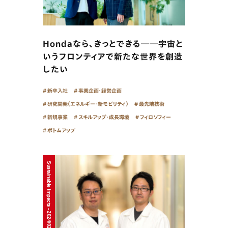
Hondaなら、きっとできる──宇宙と
いうフロンティアで新たな世界を創造
したい
新卒入社
事業企画・経営企画
研究開発（エネルギー・新モビリティ）
最先端技術
新規事業
スキルアップ・成長環境
フィロソフィー
ボトムアップ
Sustainable impacts - 2024/02/05