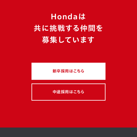
Hondaは
カテゴリ
共に挑戦する仲間を
イベントレポート
座談会
特別企画
募集しています
働き方・職場風土
若手
マネジメント
多様性
キャリアチェンジ
新卒採用はこちら
スキルアップ・成長環境
グローバル
駐在経験
ミッション
フィロソフィー
ボトムアップ
制度活用
中途採用はこちら
注目キーワード
電動化
コネクテッド
ソフトウェア（web）