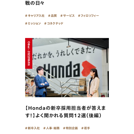
戦の日々
キャリア入社
品質
サービス
フィロソフィー
ミッション
コネクテッド
Other - 2022/06/06
【Hondaの新卒採用担当者が答えま
す！】よく聞かれる質問12選（後編）
新卒入社
人事・総務
特別企画
若手