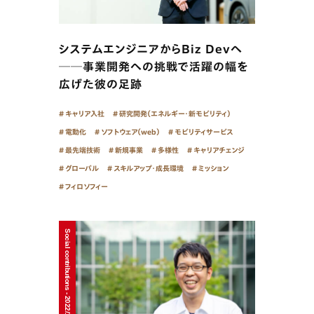
システムエンジニアからBiz Devへ
──事業開発への挑戦で活躍の幅を
広げた彼の足跡
キャリア入社
研究開発（エネルギー・新モビリティ）
電動化
ソフトウェア（web）
モビリティサービス
最先端技術
新規事業
多様性
キャリアチェンジ
グローバル
スキルアップ・成長環境
ミッション
フィロソフィー
Social contributions - 2022/10/03