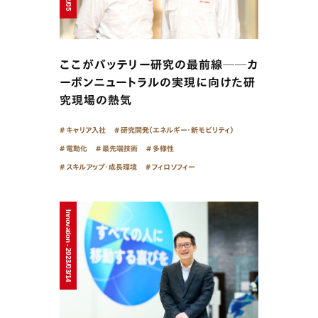
ここがバッテリー研究の最前線──カ
ーボンニュートラルの実現に向けた研
究現場の熱気
キャリア入社
研究開発（エネルギー・新モビリティ）
電動化
最先端技術
多様性
スキルアップ・成長環境
フィロソフィー
Innovation - 2023/03/14