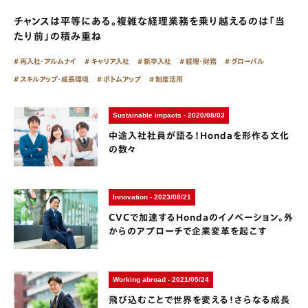
チャンスは平等にある。複雑な経理業務を乗り越えるのは「当
たり前」の積み重ね
再入社・アルムナイ
キャリア入社
新卒入社
経理・財務
グローバル
スキルアップ・成長環境
ボトムアップ
制度活用
Sustainable impacts - 2020/08/03
中途入社社員が語る！Hondaを形作る文化
の数々
Innovation - 2023/08/21
CVCで加速するHondaのイノベーション。外
からのアプローチで企業変革を起こす
Working abroad - 2021/05/24
飛び込むことで世界を変える！さらなる成長