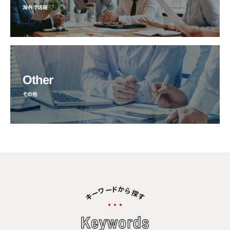
海外で活躍
Other
その他
か
ド
ー
ワ
ら
探
ー
キ
す