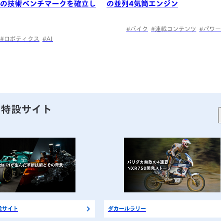
の技術ベンチマークを確立し
の並列4気筒エンジン
#バイク
#連載コンテンツ
#パワ
#ロボティクス
#AI
特設サイト
特設サイト
ダカールラリー