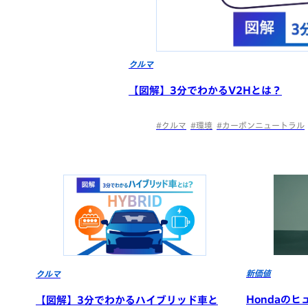
クルマ
【図解】3分でわかるV2Hとは？
#クルマ
#環境
#カーボンニュートラル
新価値
クルマ
Hondaのヒ
【図解】3分でわかるハイブリッド車と