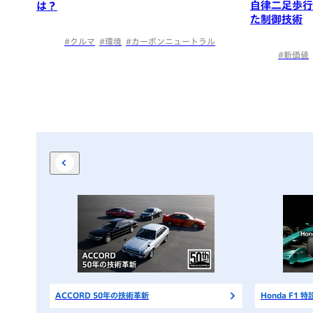
自律二足歩行
は？
た制御技術
#クルマ
#環境
#カーボンニュートラル
#新価値
ACCORD 50年の技術革新
Honda F1 