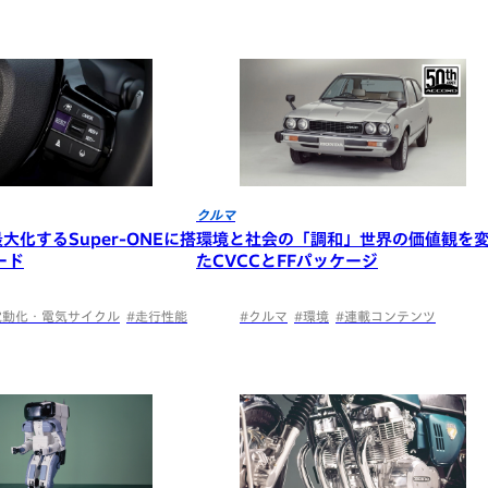
クルマ
大化するSuper-ONEに搭
環境と社会の「調和」世界の価値観を
ード
たCVCCとFFパッケージ
電動化・電気サイクル
#走行性能
#クルマ
#環境
#連載コンテンツ