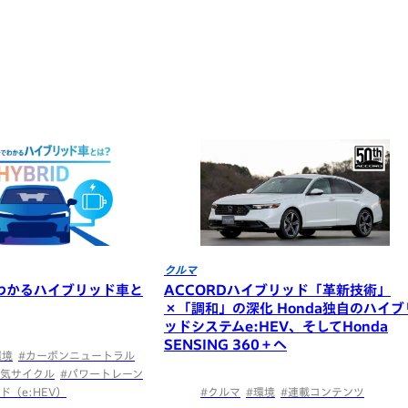
クルマ
わかるハイブリッド車と
ACCORDハイブリッド「革新技術」
×「調和」の深化 Honda独自のハイブ
ッドシステムe:HEV、そしてHonda
SENSING 360＋へ
環境
#カーボンニュートラル
電気サイクル
#パワートレーン
ド（e:HEV）
#クルマ
#環境
#連載コンテンツ