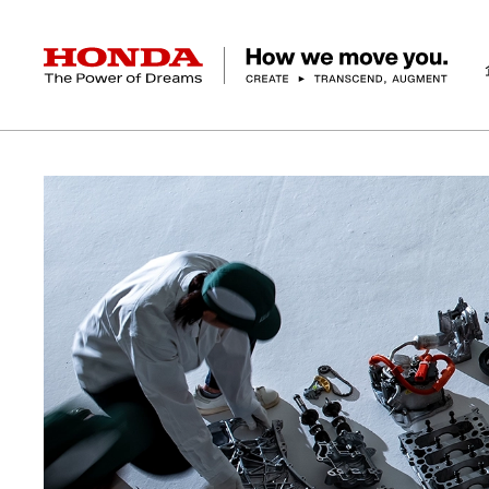
HONDA The Power of Dreams
クルマ
バ
企業情報 トップ
事業 トップ
テクノロジー/イノベーション トップ
サステナビリティ トップ
投資家情報 トップ
ニュースルーム
Discover Honda
社長メッセージ
クルマ
研究開発
ESGレポート
経営方針
ニュースルーム
Discover Honda
バイク
テクノロジー
IR資料室
Honda Report
経営方針
パワープロダクツ
財務・業績情報
デザイン
会社概要
環境
オープンイノベーショ
マリン
社会
株式・債券情報
ヒストリー
その他事
ガバナン
コ