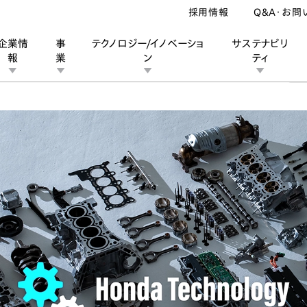
採用情報
Q&A・お問
企業情
事
テクノロジー/イノベーショ
サステナビリ
報
業
ン
ティ
イク
パワープロダクツ
マリン
新価値
ン
業
ス
ーポレートブランド
IRカレンダー
安全への取り組み
個人投資家の皆様へ
企業スポーツ
品質への取り組み
モータースポーツ
Honda Report