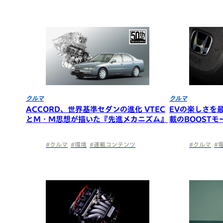
クルマ
クルマ
ACCORD、世界基準セダンの進化 VTEC
EVの楽しさを最
とM・M思想が描いた『先進メカニズム』
載のBOOSTモ
#クルマ
#環境
#連載コンテンツ
#クルマ
#