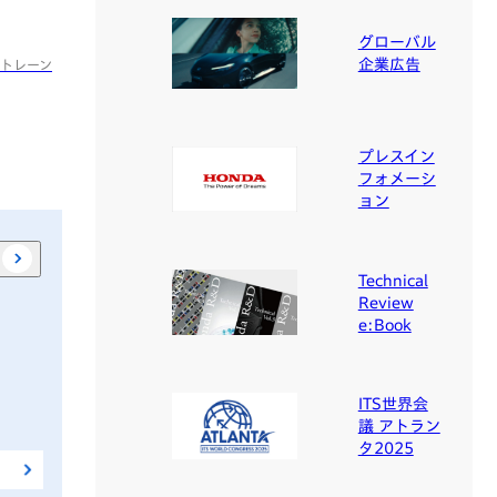
グローバル
企業広告
ートレーン
プレスイン
フォメーシ
ョン
Technical
Review
e:Book
ITS世界会
議 アトラン
タ2025
Hondaのエンジン
Japan Mobili