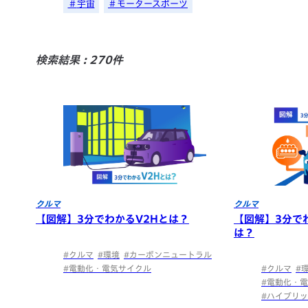
宇宙
モータースポーツ
検索結果 : 270件
クルマ
クルマ
【図解】3分でわかるV2Hとは？
【図解】3分で
は？
#クルマ
#環境
#カーボンニュートラル
#電動化・電気サイクル
#クルマ
#
#電動化・
#ハイブリッ