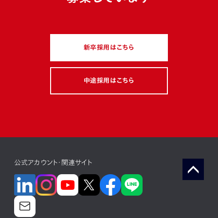
働き方・職場風土
若手
マネジメント
多様性
キャリアチェンジ
新卒採用はこちら
スキルアップ・成長環境
グローバル
駐在経験
ミッション
フィロソフィー
ボトムアップ
制度活用
中途採用はこちら
注目キーワード
電動化
コネクテッド
ソフトウェア（web）
公式アカウント・関連サイト
ソフトウェア(組み込み)
ソフトウェア（デジタル統轄部）
モビリティサービス
新規事業
最先端技術
カーボンニュートラル
コロナ禍