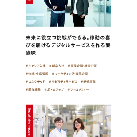
未来に役立つ挑戦ができる。移動の喜
びを届けるデジタルサービスを作る醍
醐味
キャリア入社
新卒入社
事業企画・経営企画
物流・生産管理
マーケティング・商品企画
コネクテッド
モビリティサービス
新規事業
駐在経験
ボトムアップ
フィロソフィー
Sustainable impacts - 2025/11/17