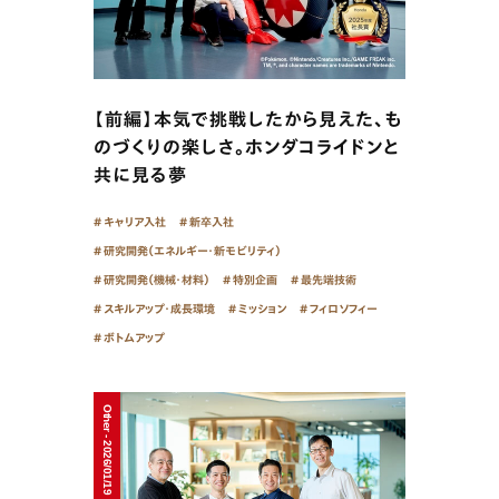
【前編】本気で挑戦したから見えた、も
のづくりの楽しさ。ホンダコライドンと
共に見る夢
キャリア入社
新卒入社
研究開発（エネルギー・新モビリティ）
研究開発（機械・材料）
特別企画
最先端技術
スキルアップ・成長環境
ミッション
フィロソフィー
ボトムアップ
Other - 2026/01/19