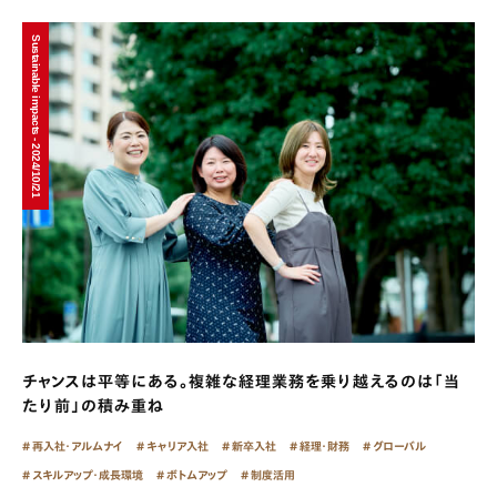
Sustainable impacts - 2024/10/21
チャンスは平等にある。複雑な経理業務を乗り越えるのは「当
たり前」の積み重ね
再入社・アルムナイ
キャリア入社
新卒入社
経理・財務
グローバル
スキルアップ・成長環境
ボトムアップ
制度活用