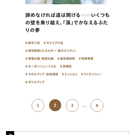
諦めなければ道は開ける──いくつも
の壁を乗り越え、「藻」でかなえるふた
りの夢
新卒入社
キャリア入社
研究開発（エネルギー・新モビリティ）
事業企画・経営企画
最先端技術
新規事業
カーボンニュートラル
多様性
スキルアップ・成長環境
ミッション
フィロソフィー
ボトムアップ
2
...
1
3
8