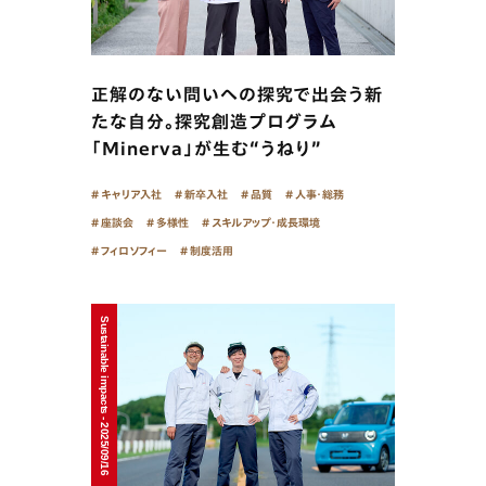
正解のない問いへの探究で出会う新
たな自分。探究創造プログラム
「Minerva」が生む“うねり”
キャリア入社
新卒入社
品質
人事・総務
座談会
多様性
スキルアップ・成長環境
フィロソフィー
制度活用
Sustainable impacts - 2025/09/16