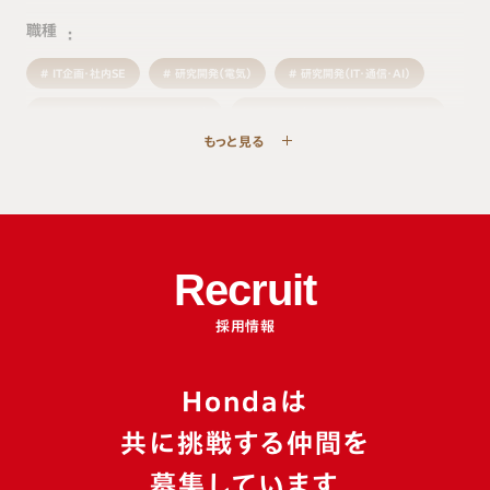
職種
IT企画・社内SE
研究開発（電気）
研究開発（IT・通信・AI）
研究開発（組み込みソフトウェア）
研究開発（エネルギー・新モビリティ）
もっと見る
研究開発（機械・材料）
生産・製造技術
品質
物流・生産管理
施設管理
購買・調達
事業企画・経営企画
営業
マーケティング・商品企画
サービス
人事・総務
経理・財務
法務・知的財産
Recruit
広報・ブランド
デザイン・クリエイティブ
採用情報
Hondaは
カテゴリ
共に挑戦する仲間を
イベントレポート
座談会
特別企画
募集しています