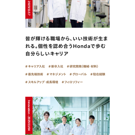
皆が輝ける職場から、いい技術が生ま
れる。個性を認め合うHondaで歩む
自分らしいキャリア
キャリア入社
新卒入社
研究開発（機械・材料）
最先端技術
マネジメント
グローバル
駐在経験
スキルアップ・成長環境
フィロソフィー
Innovation - 2025/11/04