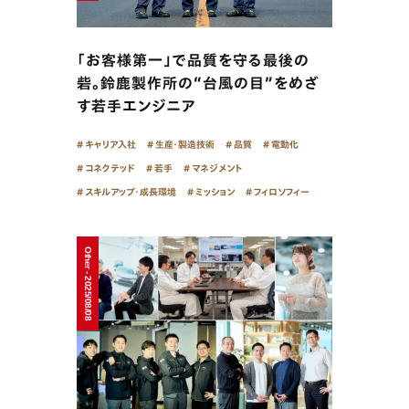
「お客様第一」で品質を守る最後の
砦。鈴鹿製作所の“台風の目”をめざ
す若手エンジニア
キャリア入社
生産・製造技術
品質
電動化
コネクテッド
若手
マネジメント
スキルアップ・成長環境
ミッション
フィロソフィー
Other - 2025/08/08