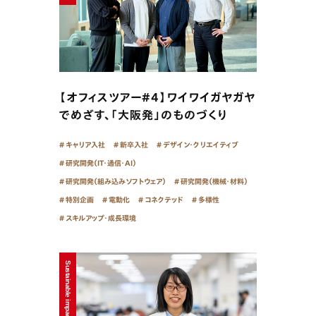
【オフィスツアー#4】ワイワイガヤガヤ
でめざす、「大阪発」のものづくり
キャリア入社
新卒入社
デザイン・クリエイティブ
研究開発（IT・通信・AI）
研究開発（組み込みソフトウェア）
研究開発（機械・材料）
特別企画
電動化
コネクテッド
多様性
スキルアップ・成長環境
Sustainable impacts - 2025/12/15