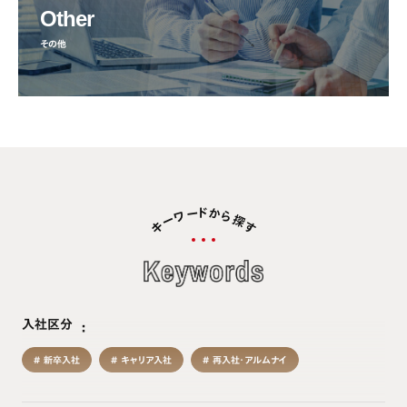
Other
その他
ド
か
ー
ワ
ら
探
ー
キ
す
入社区分
新卒入社
キャリア入社
再入社・アルムナイ