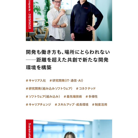
Sustainable impacts - 2025/04/18
開発も働き方も、場所にとらわれない
──距離を超えた共創で新たな開発
環境を構築
キャリア入社
研究開発（IT・通信・AI）
研究開発（組み込みソフトウェア）
コネクテッド
ソフトウェア（組み込み）
最先端技術
多様性
キャリアチェンジ
スキルアップ・成長環境
制度活用