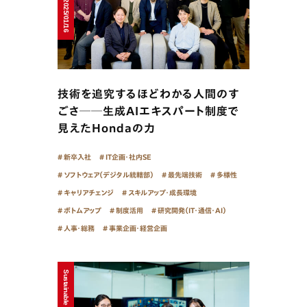
技術を追究するほどわかる人間のす
ごさ──生成AIエキスパート制度で
見えたHondaの力
新卒入社
IT企画・社内SE
ソフトウェア（デジタル統轄部）
最先端技術
多様性
キャリアチェンジ
スキルアップ・成長環境
ボトムアップ
制度活用
研究開発（IT・通信・AI）
人事・総務
事業企画・経営企画