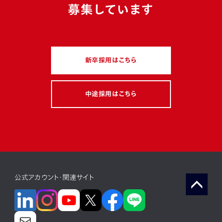
募集しています
働き方・職場風土
若手
マネジメント
多様性
キャリアチェンジ
新卒採用はこちら
スキルアップ・成長環境
グローバル
駐在経験
ミッション
フィロソフィー
ボトムアップ
制度活用
中途採用はこちら
注目キーワード
電動化
コネクテッド
ソフトウェア（web）
公式アカウント・関連サイト
ソフトウェア(組み込み)
ソフトウェア（デジタル統轄部）
モビリティサービス
新規事業
最先端技術
カーボンニュートラル
コロナ禍