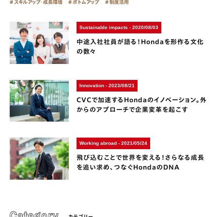
スキルアップ・成長環境
ボトムアップ
制度活用
Sustainable impacts - 2020/08/03
中途入社社員が語る！Hondaを形作る文化
の数々
Innovation - 2023/08/21
CVCで加速するHondaのイノベーション。外
からのアプローチで企業変革を起こす
Working abroad - 2021/05/24
飛び込むことで世界を変える！さらなる成長
を追い求め、つなぐHondaのDNA
カテゴリー