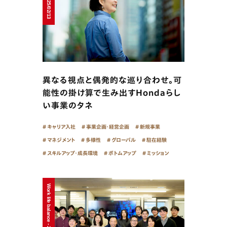
異なる視点と偶発的な巡り合わせ。可
能性の掛け算で生み出すHondaらし
い事業のタネ
キャリア入社
事業企画・経営企画
新規事業
マネジメント
多様性
グローバル
駐在経験
スキルアップ・成長環境
ボトムアップ
ミッション
Work life balance - 2025/01/16