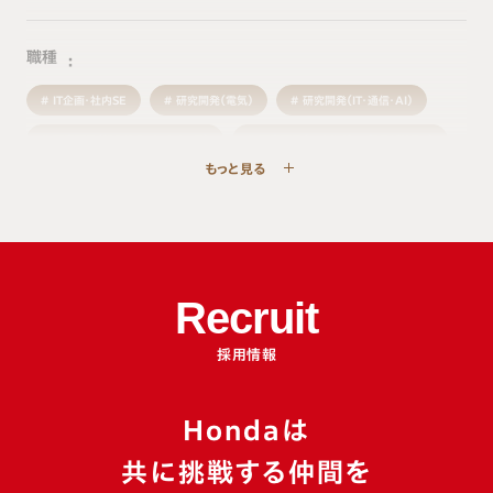
職種
IT企画・社内SE
研究開発（電気）
研究開発（IT・通信・AI）
研究開発（組み込みソフトウェア）
研究開発（エネルギー・新モビリティ）
もっと見る
研究開発（機械・材料）
生産・製造技術
品質
物流・生産管理
施設管理
購買・調達
事業企画・経営企画
営業
マーケティング・商品企画
サービス
人事・総務
経理・財務
法務・知的財産
Recruit
広報・ブランド
デザイン・クリエイティブ
採用情報
Hondaは
カテゴリ
共に挑戦する仲間を
イベントレポート
座談会
特別企画