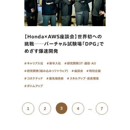
【Honda×AWS座談会】世界初への
挑戦──バーチャル試験場「DPG」で
めざす爆速開発
キャリア入社
新卒入社
研究開発（IT・通信・AI）
研究開発（組み込みソフトウェア）
座談会
特別企画
コネクテッド
最先端技術
スキルアップ・成長環境
ボトムアップ
3
...
1
2
4
7