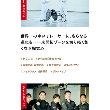
世界一の車いすレーサーに、さらなる
進化を──未開拓ゾーンを切り拓く飽
くなき探究心
新卒入社
研究開発（機械・材料）
事業企画・経営企画
最先端技術
フィロソフィー
スキルアップ・成長環境
ボトムアップ
Other - 2024/11/25