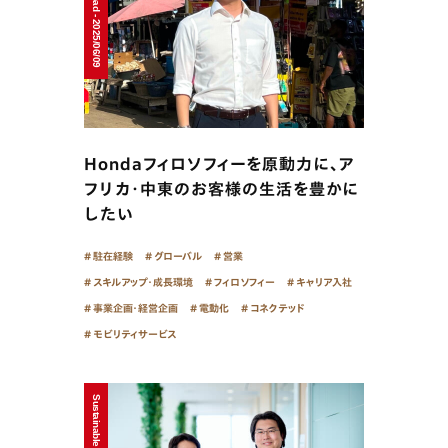
Working abroad - 2025/06/09
Hondaフィロソフィーを原動力に、ア
フリカ・中東のお客様の生活を豊かに
したい
駐在経験
グローバル
営業
スキルアップ・成長環境
フィロソフィー
キャリア入社
事業企画・経営企画
電動化
コネクテッド
モビリティサービス