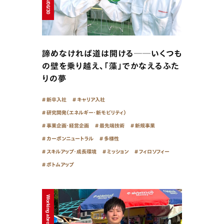
諦めなければ道は開ける──いくつも
の壁を乗り越え、「藻」でかなえるふた
りの夢
新卒入社
キャリア入社
研究開発（エネルギー・新モビリティ）
事業企画・経営企画
最先端技術
新規事業
カーボンニュートラル
多様性
スキルアップ・成長環境
ミッション
フィロソフィー
ボトムアップ