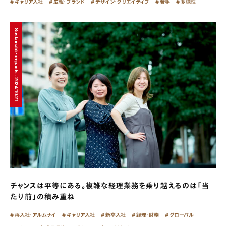
キャリア入社
広報・ブランド
デザイン・クリエイティブ
若手
多様性
Sustainable impacts - 2024/10/21
チャンスは平等にある。複雑な経理業務を乗り越えるのは「当
たり前」の積み重ね
再入社・アルムナイ
キャリア入社
新卒入社
経理・財務
グローバル