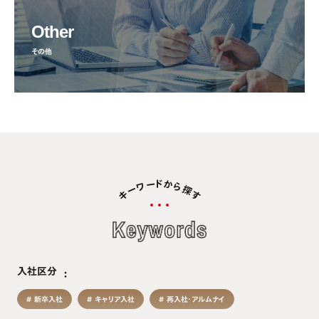
Other
その他
ド
か
ー
ワ
ら
探
ー
キ
す
入社区分
新卒入社
キャリア入社
再入社・アルムナイ