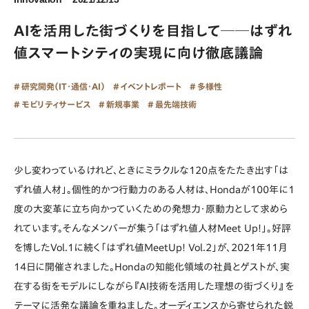
AIを活用した街づくりを目指して──はずれ
値スマートシティの実現に向け徹底議論
研究開発（IT・通信・AI）
イベントレポート
多様性
モビリティサービス
新規事業
最先端技術
少し変わっているけれど、ときにミラクルな120点をたたき出す「は
ずれ値人材」。個性的かつ行動力のある人材は、Hondaが100年に1
度の大変革に立ち向かっていくための発想力・原動力として求めら
れています。そんなメンバーが集う「はずれ値人材Meet Up!」。好評
を博したVol.1に続く「はずれ値MeetUp! Vol.2」が、2021年11月
14日に開催されました。Hondaの知能化領域の社員とゲストが、実
在する街をモデルにしながら『AI技術を活用した理想の街づくり』を
テーマに活発な議論を重ねました。オーディエンスから寄せられた鋭