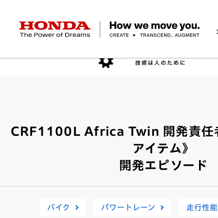
HONDA The Power of Dreams
企業情報 トップ
事業 トップ
テクノロジー/イノベーション トップ
サステナビリティ トップ
投資家情報 トップ
ニュースルーム
Discover Honda
社長メッセージ
クルマ
研究開発
ESGレポート
経営方針
ニュースルーム
Discover Honda
バイク
テクノロジー
IR資料室
Honda Report
経営方針
パワープロダクツ
財務・業績情報
デザイン
会社概要
環境
オープンイノベーショ
マリン
社会
株式・債券情報
ヒストリー
その他事
ガバナン
コ
CRF1100L Africa Twin 開
アイテム》
開発エピソード
バイク
パワートレーン
走行性能