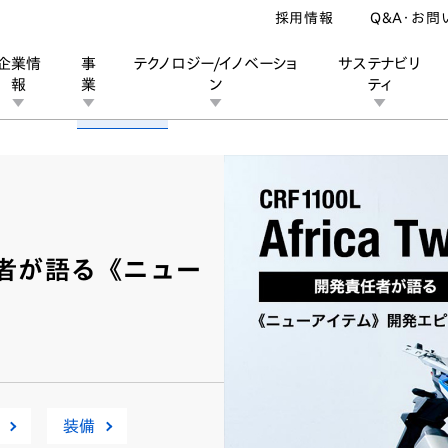
採用情報
Q&A・お問
企業情
事
テクノロジー/イノベーショ
サステナビリ
報
業
ン
ティ
クルマ
バイク
パワープロダクツ
マリン
ン
業
ス
ーポレートブランド
IRカレンダー
安全への取り組み
個人投資家の皆様へ
企業スポーツ
品質への取り組み
モータースポーツ
Honda Report
発責任者が語る《ニュー
装備