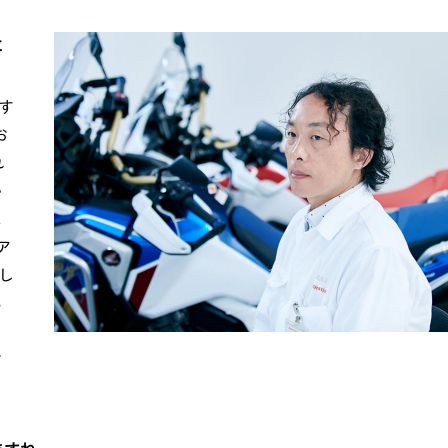
に
す
お
れ
か
に
ア
し
い
き
け