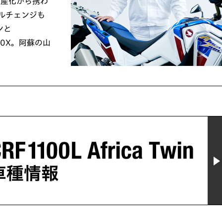
量産化から携わ
デルチェンジも
ンと
50X。阿蘇の山