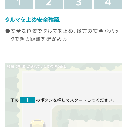
ス
ス
ス
ス
1
2
3
4
テ
テ
テ
テ
ッ
ッ
ッ
ッ
ス
クルマを止め安全確認
プ
プ
プ
プ
テ
安全な位置でクルマを止め、後方の安全やバッ
ッ
クできる距離を確かめる
プ
1