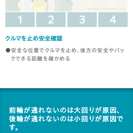
ス
ス
ス
ス
1
2
3
4
テ
テ
テ
テ
ッ
ッ
ッ
ッ
ス
クルマを止め安全確認
プ
プ
プ
プ
テ
安全な位置でクルマを止め、後方の安全やバッ
ッ
クできる距離を確かめる
プ
1
前輪が通れないのは大回りが原因、
後輪が通れないのは小回りが原因で
す。