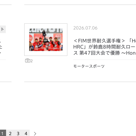
2026.07.06
ート
ス
＜FIM世界耐久選手権＞ 「Ho
た
HRC」が鈴鹿8時間耐久ロ
制
ス 第47回大会で優勝 ～Hond
Cは5連覇、Hondaは通算3
2
成～
モータースポーツ
1
2
3
4