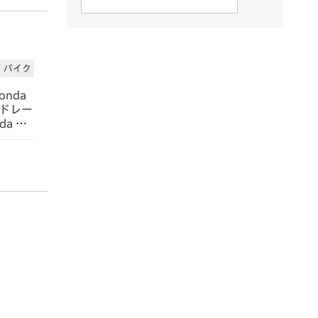
バイク
nda
ードレー
a HR
2勝を達