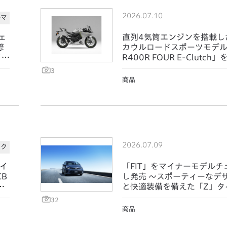
2026.07.10
ルマ
ェ
直列4気筒エンジンを搭載し
際
カウルロードスポーツモデル 
イル
R400R FOUR E-Clutch
3
商品
2026.07.09
イク
イ
「FIT」をマイナーモデルチ
B
し発売 ～スポーティーなデ
を
と快適装備を備えた「Z」タ
設定～
32
商品