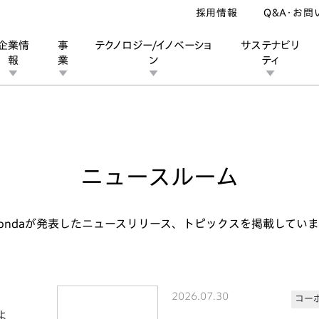
採用情報
Q&A・お問
企業情
事
テクノロジー/イノベーショ
サステナビリ
報
業
ン
ティ
ン
業
ス
ーポレートブランド
IRカレンダー
安全への取り組み
個人投資家の皆様へ
企業スポーツ
品質への取り組み
モータースポーツ
Honda Report
ニュースルーム
ondaが発表したニュースリリース、トピックスを掲載してい
2026.07.30
コー
よ