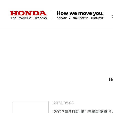
HONDA The Power of Dreams
ホーム
ニュースルーム
企業情報 トップ
事業 トップ
テクノロジー/イノベーション トップ
サステナビリティ トップ
投資家情報 トップ
ニュースルーム
Discover Honda
社長メッセージ
クルマ
研究開発
ESGレポート
経営方針
ニュースルーム
Discover Honda
バイク
テクノロジー
IR資料室
Honda Report
経営方針
パワープロダクツ
財務・業績情報
デザイン
会社概要
環境
オープンイノベーショ
マリン
社会
株式・債券情報
ヒストリー
その他事
ガバナン
コ
H
2026.08.05
2027年3月期 第1四半期決算お