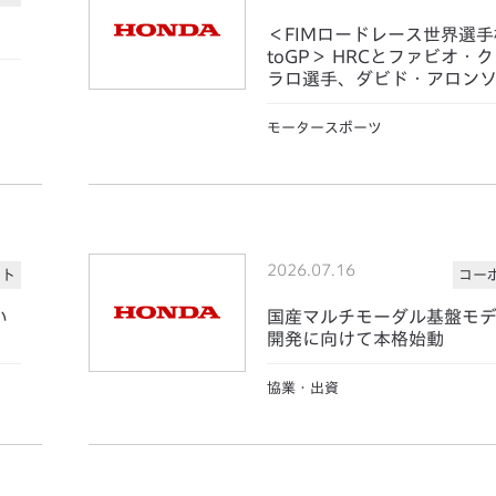
＜FIMロードレース世界選手
toGP＞ HRCとファビオ・
ラロ選手、ダビド・アロン
が契約に合意
モータースポーツ
2026.07.16
ート
コー
い
国産マルチモーダル基盤モ
開発に向けて本格始動
協業・出資