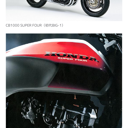
CB1000 SUPER FOUR（初代BIG-1）