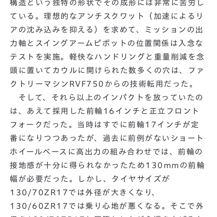
構造という独特の形状でその成形には非常に苦労し
ている。理想的なアンチスクワット（加速によるリ
アの沈み込みを抑える）を求めて、ミッションの出
力軸とスイングアームピボットの位置関係は入念な
テストを実施。軽快なハンドリングと重量削減を念
頭に置いてカウルに開けられた数多くの穴は、ファ
クトリーマシンRVF750からの技術転用だった。
そして、それら以上のインパクトを放っていたの
は、あえて採用した前輪16インチと正立フロント
フォークだった。当時はすでに前輪17インチが定
番になりつつあったが、過去に前例がないショート
ホイールベースに高出力の組み合わせでは、前輪の
接地感が十分に得られなかったため130mmの前輪
幅が必要だった。しかし、タイヤサイズが
130/70ZR17では外径が大きくなり、
130/60ZR17では乗り心地が悪くなる。そこで外