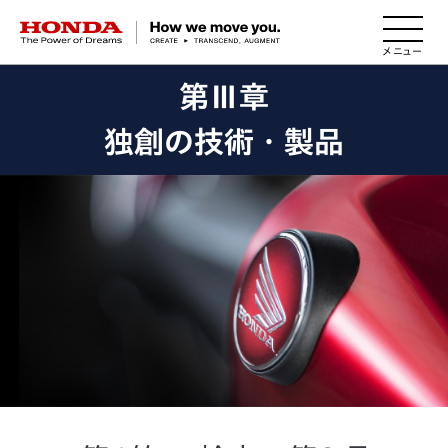
HONDA The Power of Dreams
第Ⅲ章
独創の技術・製品