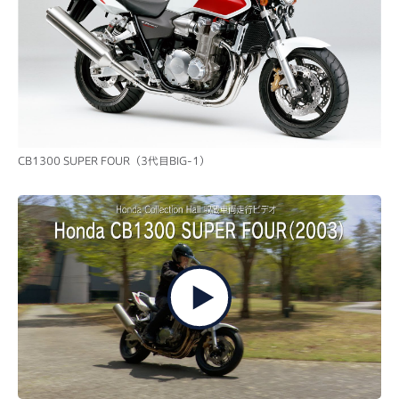
CB1300 SUPER FOUR（3代目BIG-1）