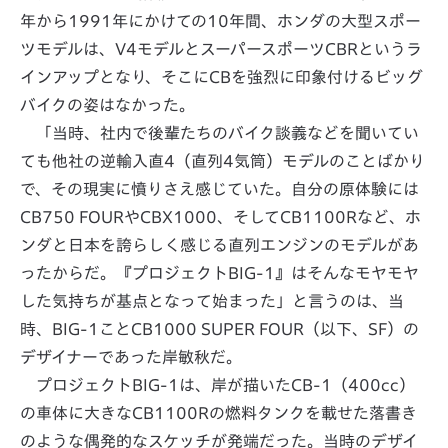
年から1991年にかけての10年間、ホンダの大型スポー
ツモデルは、V4モデルとスーパースポーツCBRというラ
インアップとなり、そこにCBを強烈に印象付けるビッグ
バイクの姿はなかった。
「当時、社内で後輩たちのバイク談義などを聞いてい
ても他社の逆輸入直4（直列4気筒）モデルのことばかり
で、その現実に憤りさえ感じていた。自分の原体験には
CB750 FOURやCBX1000、そしてCB1100Rなど、ホ
ンダと日本を誇らしく感じる直列エンジンのモデルがあ
ったからだ。『プロジェクトBIG-1』はそんなモヤモヤ
した気持ちが基点となって始まった」と言うのは、当
時、BIG-1ことCB1000 SUPER FOUR（以下、SF）の
デザイナーであった岸敏秋だ。
プロジェクトBIG-1は、岸が描いたCB-1（400cc）
の車体に大きなCB1100Rの燃料タンクを載せた落書き
のような偶発的なスケッチが発端だった。当時のデザイ