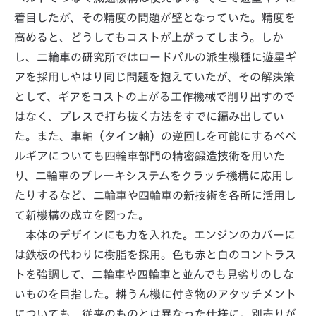
着目したが、その精度の問題が壁となっていた。精度を
高めると、どうしてもコストが上がってしまう。しか
し、二輪車の研究所ではロードパルの派生機種に遊星ギ
アを採用しやはり同じ問題を抱えていたが、その解決策
として、ギアをコストの上がる工作機械で削り出すので
はなく、プレスで打ち抜く方法をすでに編み出してい
た。また、車軸（タイン軸）の逆回しを可能にするベベ
ルギアについても四輪車部門の精密鍛造技術を用いた
り、二輪車のブレーキシステムをクラッチ機構に応用し
たりするなど、二輪車や四輪車の新技術を各所に活用し
て新機構の成立を図った。
本体のデザインにも力を入れた。エンジンのカバーに
は鉄板の代わりに樹脂を採用。色も赤と白のコントラス
トを強調して、二輪車や四輪車と並んでも見劣りのしな
いものを目指した。耕うん機に付き物のアタッチメント
についても、従来のものとは異なった仕様に。別売りが