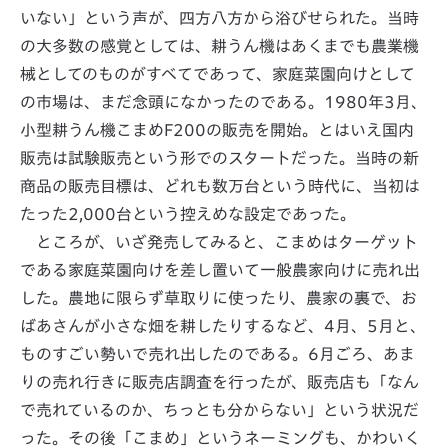
いない」という声が、四方八方から浴びせられた。当時
の大多数の感覚としては、耕うん機はあくまでも農業機
械としてのものがすべてであって、家庭菜園向けとして
の市場は、まだ念頭になかったのである。1980年3月、
小型耕うん機こまめF200の販売を開始。とはいえ国内
販売は試験販売という形でのスタートだった。当時の新
商品の販売目標は、どれも数万台という時代に、当初は
たった2,000台という控えめな設定であった。
ところが、いざ発売してみると、こまめはターゲット
である家庭菜園向けを差し置いて一般農家向けに売れ出
した。農地に限らず草取りに使ったり、農家の裏で、お
ばあさんが小さな畑を耕したりするなど、4月、5月と、
ものすごい勢いで売れ出したのである。6月ごろ、あま
りの売れ行きに販売店調査を行ったが、販売店も「なん
で売れているのか、ちっとも分からない」という状況だ
った。その後「こまめ」というネーミングも、かわいく