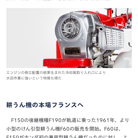
エンジンの倒立配置の結果生まれた冷却風取り入れ口により
水田作業に強いという特徴も得た
耕うん機の本場フランスへ
F150の後継機種F190が軌道に乗った1961年、より
小型のけん引型耕うん機F60の販売を開始。F60は、
F150がホンダ初の兼用型耕うん機だったのに対し、よ