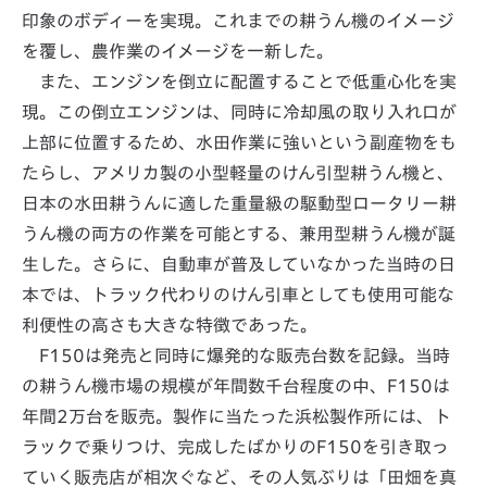
印象のボディーを実現。これまでの耕うん機のイメージ
を覆し、農作業のイメージを一新した。
また、エンジンを倒立に配置することで低重心化を実
現。この倒立エンジンは、同時に冷却風の取り入れ口が
上部に位置するため、水田作業に強いという副産物をも
たらし、アメリカ製の小型軽量のけん引型耕うん機と、
日本の水田耕うんに適した重量級の駆動型ロータリー耕
うん機の両方の作業を可能とする、兼用型耕うん機が誕
生した。さらに、自動車が普及していなかった当時の日
本では、トラック代わりのけん引車としても使用可能な
利便性の高さも大きな特徴であった。
F150は発売と同時に爆発的な販売台数を記録。当時
の耕うん機市場の規模が年間数千台程度の中、F150は
年間2万台を販売。製作に当たった浜松製作所には、ト
ラックで乗りつけ、完成したばかりのF150を引き取っ
ていく販売店が相次ぐなど、その人気ぶりは「田畑を真