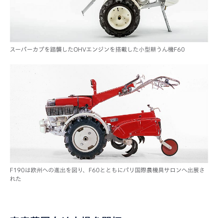
スーパーカブを踏襲したOHVエンジンを搭載した小型耕うん機F60
F190は欧州への進出を図り、F60とともにパリ国際農機具サロンへ出展さ
れた