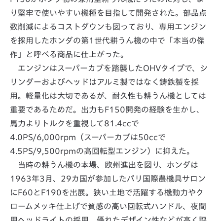
り堅牢で使いやすい機種を目指して開発された。部品点
数削減によるコストダウンも図っており、専用エンジン
を採用したホンダの第1世代耕うん機の中で「本当の傑
作」と呼べる商品に仕上がった。
エンジンはスーパーカブを踏襲したOHVタイプで、シ
リンダーおよびヘッドはアルミ製ではなく鋳鉄製を採
用。軽量化は大切であるが、耐久性も耕うん機としては
重要であるためだ。出力もF150開発の経験を生かし、
馬力よりトルクを重視して81.4ccで
4.0PS/6,000rpm（スーパーカブは50ccで
4.5PS/9,500rpmの高回転型エンジン）に抑えた。
当時の耕うん機の本場、欧州進出を図り、ホンダは
1963年3月、29カ国が参加したパリ国際農機具サロン
にF60とF190を出展。狭い土地で活躍する機動力やク
ロームメッキ仕上げで質感の高い回転式ハンドル、夜間
用ヘッドライトの採用、優れたデザイン性などが高く評