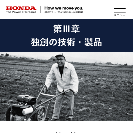
HONDA The Power of Dreams
第Ⅲ章
独創の技術・製品