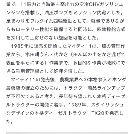
量で、11馬力と当時最も高出力の空冷OHVガソリンエ
ンジンを搭載し、油圧ポンプもミッション内蔵とした。
足まわりをフルタイム四輪駆動として、軽量でありなが
らもロータリー性能を確保すると同時に、四輪操舵方式
を採用して土寄せのない旋回を可能とした。
1985年に販売を開始したマイティ11は、畑の管理作
業から、水田耕うん・代かき（田んぼの土をかき混ぜて
表面を平らにする）作業まで、多目的な作業が機敏にで
きる乗用管理機として好評を博した。
マイティ11の発売後、農機業界への本格参入とホンダ
農機店の確立のためには、トラクター商品ラインアップ
が不可欠であると考え、長年待ち望まれた本格ディーゼ
ルトラクターの開発に着手。1989年、スタイリッシュ
なデザインの本格ディーゼルトラクターTX20を発売し
た。