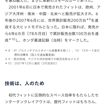
を兼ね備えた、まさに革新のスモールカーであった。
2001年6月に日本で発売されたフィットは、欧州、ア
ジア大洋州・南米・中国・北米へと販売が拡大され、6
＊9
年後の2007年6月には、世界累計販売200万台
を達
成する大ヒットモデルとなった。日本に限れば、発売か
ら6年6カ月（78カ月目）で累計販売台数100万台を達
＊10
成
し、ホンダ最速記録（当時）をマークした。
：FF（15インチアルミホイール装着車を除く） 、10・15モード走行
燃料消費率（国土交通省審査値）
：欧州地域、アジア大洋州地域での販売名称はジャズ
：2007年12月に達成（2代目含む）
技術は、人のため
初代フィットに圧倒的なスペース効率をもたらしたセ
ンタータンクレイアウトは、歴代フィットはもちろん、