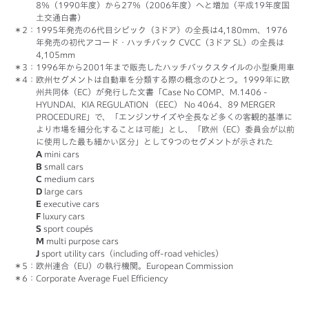
8％（1990年度）から27％（2006年度）へと増加（平成19年度国
土交通白書）
：1995年発売の6代目シビック（3ドア）の全長は4,180mm、1976
年発売の初代アコード・ハッチバック CVCC（3ドア SL）の全長は
4,105mm
：1996年から2001年まで販売したハッチバックスタイルの小型乗用車
：欧州セグメントは自動車を分類する際の概念のひとつ。1999年に欧
州共同体（EC）が発行した文書「Case No COMP、M.1406 -
HYUNDAI、KIA REGULATION （EEC） No 4064、89 MERGER
PROCEDURE」で、「エンジンサイズや全長など多くの客観的基準に
より市場を細分化することは可能」とし、「欧州（EC）委員会が以前
に使用した最も細かい区分」として9つのセグメントが示された
A
mini cars
B
small cars
C
medium cars
D
large cars
E
executive cars
F
luxury cars
S
sport coupés
M
multi purpose cars
J
sport utility cars（including off-road vehicles）
：欧州連合（EU）の執行機関。European Commission
：Corporate Average Fuel Efficiency