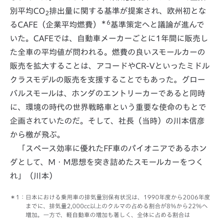
別平均CO
排出量に関する基準が提案され、欧州初とな
2
＊6
るCAFE（企業平均燃費）
基準策定へと議論が進んで
いた。CAFEでは、自動車メーカーごとに1年間に販売し
た全車の平均値が問われる。燃費の良いスモールカーの
販売を拡大することは、アコードやCR-Vといったミドル
クラスモデルの販売を支援することでもあった。グロー
バルスモールは、ホンダのエントリーカーであると同時
に、環境の時代の世界戦略車という重要な使命のもとで
企画されていたのだ。そして、社長（当時）の川本信彦
から檄が飛ぶ。
「スペース効率に優れたFF車のパイオニアであるホン
ダとして、M・M思想を突き詰めたスモールカーをつく
れ」（川本）
：日本における乗用車の排気量別保有状況は、1990年度から2006年度
までに、排気量2,000cc以上のクルマの占める割合が8％から22％へ
増加。一方で、軽自動車の増加も著しく、全体に占める割合は