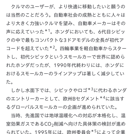
クルマのユーザーが、より快適に移動したいと願うの
は当然のことだろう。自動車社会の成熟とともに人々は
より大きく力強いクルマを望み、自動車メーカーはその
＊1
声に応えていった
。ホンダにおいても、6代目シビッ
クの中で最もコンパクトな3ドアモデルの全長が初代ア
＊2
コードを超えていた
。四輪事業を軽自動車からスター
トし、初代シビックというスモールカーで世界に認めら
れたホンダだったが、1990年代終わりには、ホンダに
おけるスモールカーのラインアップは著しく減少してい
た。
＊3
しかし水面下では、シビックやロゴ
に代わるホンダ
＊4
のエントリーカーとして、欧州Bセグメント
に該当す
るグローバルスモールカーの企画が進められていた。
当時、先進国では地球温暖化への対応が本格化し、温
室効果ガスであるCO
削減へ向けた具体策の検討が進め
2
＊5
られていた。1995年には、欧州委員会
によって企業