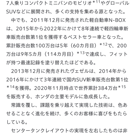
＊11
7人乗りコンパクトミニバンのモビリオ
やグローバル
SUVなどに展開され、多くの支持を集める源となった。
中でも、2011年12月に発売された軽自動車N-BOX
は、2015年から2022年にかけて8年連続で軽四輪車新
車販売台数第1位を獲得するベストセラー車となった。
＊12
累計販売台数100万台は5年（60カ月目）
で、200
＊13
万台は9年5カ月（114カ月目）
で達成し、フィット
が持つ最速記録を塗り替えたほどである。
2013年12月に発売されたヴェゼルは、2014年から
2016年にかけて3年連続で国内SUV新車販売台数第1位
＊14
＊15
を獲得。2020年11月時点で世界累計384万台
を販売する、ホンダの主要モデルに急成長した。
常識を覆し、課題を乗り越えて実現した技術は、色あ
せることなく進化を続け、多くのお客様に喜びをもたら
している。
センタータンクレイアウトの実現を左右したものは非