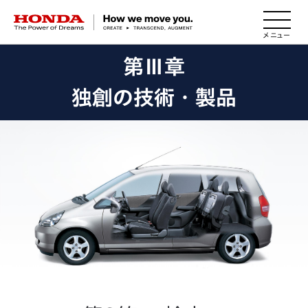
HONDA The Power of Dreams
第Ⅲ章
独創の技術・製品