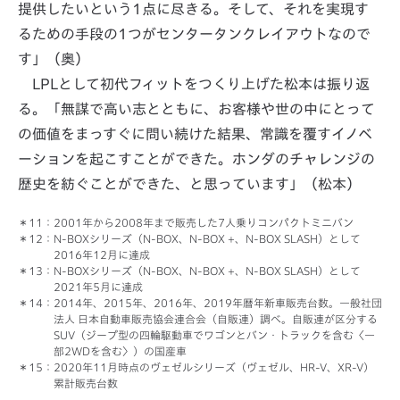
提供したいという1点に尽きる。そして、それを実現す
るための手段の1つがセンタータンクレイアウトなので
す」（奥）
LPLとして初代フィットをつくり上げた松本は振り返
る。「無謀で高い志とともに、お客様や世の中にとって
の価値をまっすぐに問い続けた結果、常識を覆すイノベ
ーションを起こすことができた。ホンダのチャレンジの
歴史を紡ぐことができた、と思っています」（松本）
：2001年から2008年まで販売した7人乗りコンパクトミニバン
：N-BOXシリーズ（N-BOX、N-BOX +、N-BOX SLASH）として
2016年12月に達成
：N-BOXシリーズ（N-BOX、N-BOX +、N-BOX SLASH）として
2021年5月に達成
：2014年、2015年、2016年、2019年暦年新車販売台数。一般社団
法人 日本自動車販売協会連合会（自販連）調べ。自販連が区分する
SUV（ジープ型の四輪駆動車でワゴンとバン・トラックを含む〈一
部2WDを含む〉）の国産車
：2020年11月時点のヴェゼルシリーズ（ヴェゼル、HR-V、XR-V）
累計販売台数