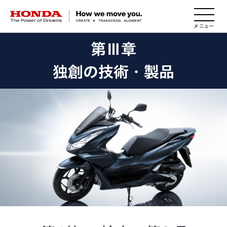
HONDA The Power of Dreams
第Ⅲ章
独創の技術・製品