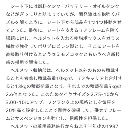
シート下には燃料タンク・バッテリー・オイルタンク
などがぎっしりと詰まっていたが、開発陣は辛抱強くパ
ズルを解くように、シート下から部品を1つ1つ移動させ
ていった。最後に、シートを支えるリアフレームを除く
課題に対し、ヘルメットを入れる樹脂ボックスをガラス
繊維で強化したポリプロピレン製とし、そこにシートを
直接取り付けるというセミモノコックともいうべき新技
術の採用で解決した。
ヘルメット収納部は、ヘルメット以外のものも積載す
ることも考慮し積載荷重10kgで、リアキャリアと合計す
ると13kgの積載荷重となり、それまでの積載荷重5kgの
2.6倍となった。このためタイヤサイズを2.75-10から
3.00-10にアップ、ワンランク上の規格とし空気圧を
20％高く設定したことで剛性を確保した。併せてフレー
ムとサスペンションも強化し、信頼性を担保した。
ヘルメットの着用義務施行からおよそ半年後の1987