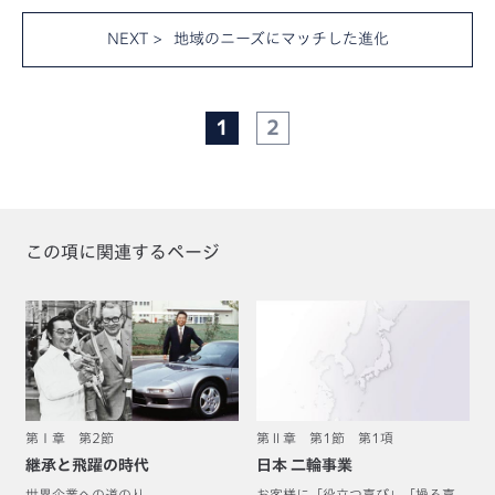
NEXT >
地域のニーズにマッチした進化
1
2
この項に関連するページ
第Ⅰ章 第2節
第Ⅱ章 第1節 第1項
継承と飛躍の時代
日本 二輪事業
世界企業への道のり
お客様に「役立つ喜び」「操る喜