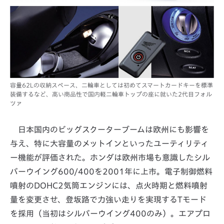
容量62Lの収納スペース、二輪車としては初めてスマートカードキーを標準
装備するなど、高い商品性で国内軽二輪車トップの座に就いた2代目フォル
ツァ
日本国内のビッグスクーターブームは欧州にも影響を
与え、特に大容量のメットインといったユーティリティ
ー機能が評価された。ホンダは欧州市場も意識したシル
バーウイング600/400を2001年に上市。電子制御燃料
噴射のDOHC2気筒エンジンには、点火時期と燃料噴射
量を変更させ、登坂路で力強い走りを実現するTモード
を採用（当初はシルバーウイング400のみ）。エアプロ