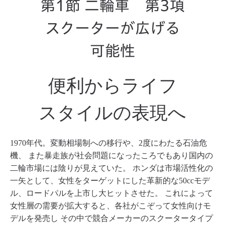
第1節 二輪車 第3項
スクーターが広げる
可能性
便利からライフ
スタイルの表現へ
1970年代。変動相場制への移⾏や、2度にわたる⽯油危
機、
また暴⾛族が社会問題になったころでもあり国内の
⼆輪市場には陰りが⾒えていた。
ホンダは市場活性化の
⼀⽮として、⼥性をターゲットにした⾰新的な50ccモデ
ル、ロードパルを上市し⼤ヒットさせた。
これによって
⼥性層の需要が拡⼤すると、各社がこぞって⼥性向けモ
デルを発売し
その中で競合メーカーのスクータータイプ