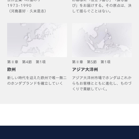
1973-1990
び」をお届けする。その原点は、決
（河島喜好・久米是志）
して揺らぐことはない。
第Ⅱ章 第4節 第1項
第Ⅱ章 第5節 第1項
欧州
アジア大洋州
新しい時代を迎えた欧州で
唯一無二
アジア大洋州市場でホンダは
これか
のホンダブランドを
確立していく
らもお客様とともに進化し、
ものづ
くりで貢献していく。