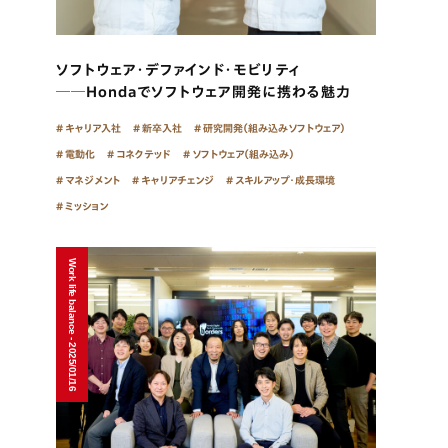
ソフトウェア・デファインド・モビリティ
──Hondaでソフトウェア開発に携わる魅力
キャリア入社
新卒入社
研究開発（組み込みソフトウェア）
電動化
コネクテッド
ソフトウェア（組み込み）
マネジメント
キャリアチェンジ
スキルアップ・成長環境
ミッション
Work life balance - 2025/01/16