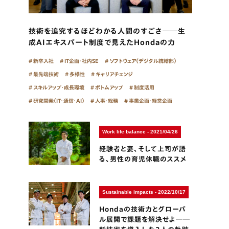
技術を追究するほどわかる人間のすごさ──生
成AIエキスパート制度で見えたHondaの力
新卒入社
IT企画・社内SE
ソフトウェア（デジタル統轄部）
最先端技術
多様性
キャリアチェンジ
スキルアップ・成長環境
ボトムアップ
制度活用
研究開発（IT・通信・AI）
人事・総務
事業企画・経営企画
Work life balance - 2021/04/26
経験者と妻、そして上司が語
る、男性の育児休職のススメ
Sustainable impacts - 2022/10/17
Hondaの技術力とグローバ
ル展開で課題を解決せよ──