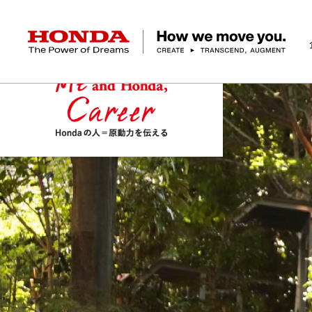
HONDA The Power of Dreams
企業情報 トップ
事業 トップ
テクノロジー/イノベーション トップ
サステナビリティ トップ
投資家情報 トップ
ニュースルーム
Discover Honda
社長メッセージ
クルマ
研究開発
ESGレポート
経営方針
ニュースルーム
Discover Honda
バイク
テクノロジー
IR資料室
Honda Report
経営方針
パワープロダクツ
財務・業績情報
デザイン
会社概要
環境
オープンイノベーショ
マリン
社会
株式・債券情報
ヒストリー
その他事
ガバナン
コ