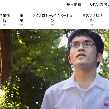
採用情報
Q&A・お問
企業情
事
テクノロジー/イノベーショ
サステナビリ
報
業
ン
ティ
ン
業
ス
ーポレートブランド
IRカレンダー
安全への取り組み
個人投資家の皆様へ
企業スポーツ
品質への取り組み
モータースポーツ
Honda Report