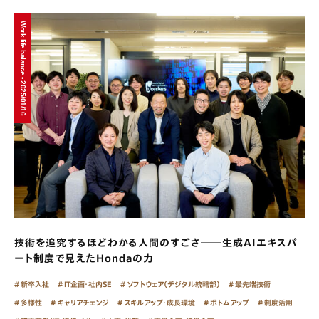
Work life balance - 2025/01/16
技術を追究するほどわかる人間のすごさ──生成AIエキスパ
ート制度で見えたHondaの力
新卒入社
IT企画・社内SE
ソフトウェア（デジタル統轄部）
最先端技術
多様性
キャリアチェンジ
スキルアップ・成長環境
ボトムアップ
制度活用