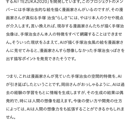
するAI「TEZUKA2020」を開発しています。このプロジェクトのメン
バーには手塚治虫的な絵を描く漫画家さんがいるのですが、その漫
画家さんが真似る手塚 治虫“らしさ”には、やはり本人のクセや視点
が介入します。言い換えれば、現存する漫画家さんたちが描く手塚治
虫像は、手塚治虫さん本人の特徴をすべて網羅することはできませ
ん。そういった現状をふまえて、AIが描く手塚治虫風の絵を漫画家さ
んに見せてみると、漫画家さんすら想像しなかった手塚治虫っぽさを
出す描写ポイントを発見できたそうです。
つまり、これは漫画家さんが見ていた手塚治虫の空間的特徴を、AI
が引き延ばしたということです。岡田さんがおっしゃるように、AIは過
去の経験の学習をもとに情報を生成しますが、その生成の結果は偶
発的で、時には人間の想像を超えます。今後の使い方や開発の仕方
によっては、AIは人間の想像力をも拡張することができるかもしれま
せん。