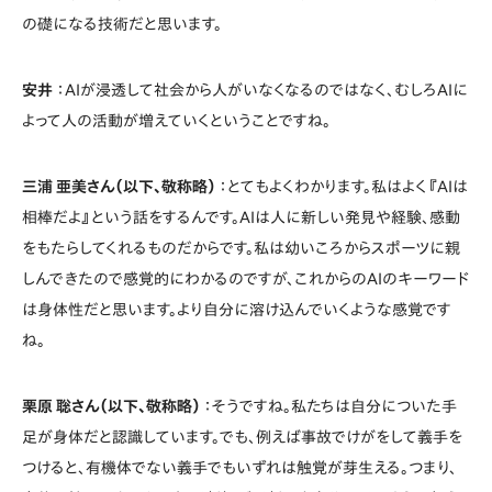
の礎になる技術だと思います。
安井
：AIが浸透して社会から人がいなくなるのではなく、むしろAIに
よって人の活動が増えていくということですね。
三浦 亜美さん（以下、敬称略）
：とてもよくわかります。私はよく『AIは
相棒だよ』という話をするんです。AIは人に新しい発見や経験、感動
をもたらしてくれるものだからです。私は幼いころからスポーツに親
しんできたので感覚的にわかるのですが、これからのAIのキーワード
は身体性だと思います。より自分に溶け込んでいくような感覚です
ね。
栗原 聡さん（以下、敬称略）
：そうですね。私たちは自分についた手
足が身体だと認識しています。でも、例えば事故でけがをして義手を
つけると、有機体でない義手でもいずれは触覚が芽生える。つまり、