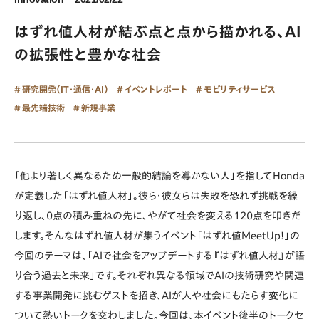
はずれ値人材が結ぶ点と点から描かれる、AI
の拡張性と豊かな社会
研究開発（IT・通信・AI）
イベントレポート
モビリティサービス
最先端技術
新規事業
「他より著しく異なるため一般的結論を導かない人」を指してHonda
が定義した「はずれ値人材」。彼ら・彼女らは失敗を恐れず挑戦を繰
り返し、0点の積み重ねの先に、やがて社会を変える120点を叩きだ
します。そんなはずれ値人材が集うイベント「はずれ値MeetUp!」の
今回のテーマは、「AIで社会をアップデートする『はずれ値人材』が語
り合う過去と未来」です。それぞれ異なる領域でAIの技術研究や関連
する事業開発に挑むゲストを招き、AIが人や社会にもたらす変化に
ついて熱いトークを交わしました。今回は、本イベント後半のトークセ