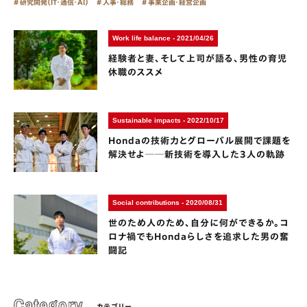
研究開発（IT・通信・AI）
人事・総務
事業企画・経営企画
Work life balance - 2021/04/26
経験者と妻、そして上司が語る、男性の育児
休職のススメ
Sustainable impacts - 2022/10/17
Hondaの技術力とグローバル展開で課題を
解決せよ──新技術を導入した3人の軌跡
Social contributions - 2020/08/31
世のため人のため、自分に何ができるか。コ
ロナ禍でもHondaらしさを追求した男の奮
闘記
カテゴリー