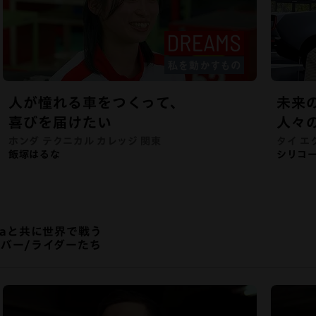
人が憧れる車をつくって、
未来
喜びを届けたい
人々
ホンダ テクニカル カレッジ 関東
タイ 
飯塚はるな
シリコ
daと共に世界で戦う
バー/ライダーたち