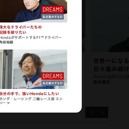
偉大なドライバーたちの
記録を破りたい
HondaがサポートするF1™ドライバー
角田裕毅
力を世界で磨き、
世界一にな
ムを日本一に
日々進み続
aソフトボールチーム ホンダリヴェルタ
Honda協賛Golf
由
笹生優花
自分の手で、強いHondaに
したい
ホンダ・レーシング 二輪レース部 エン
ジニア
中山涼