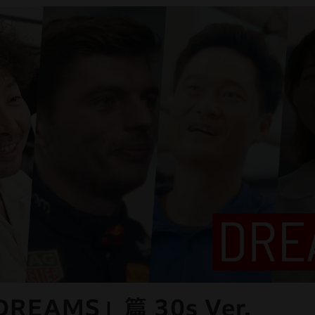
REAMS」篇 30s Ver.