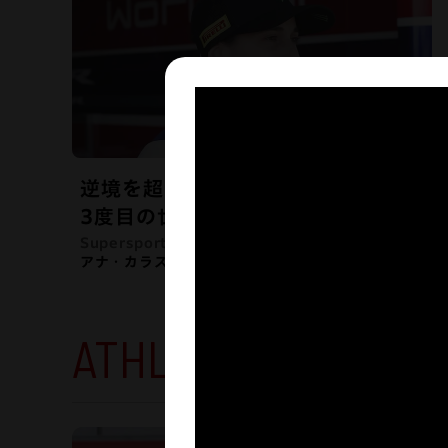
逆境を超えて、
3度目の世界一に挑む
Supersport ライダー
アナ・カラスコ
ATHLETES
Hondaと共に歩むア