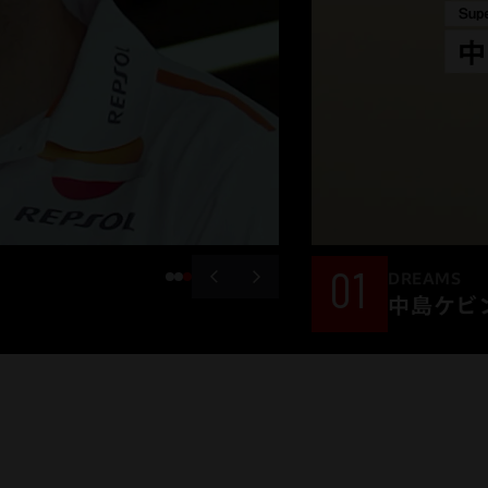
01
DREAMS
中島ケビ