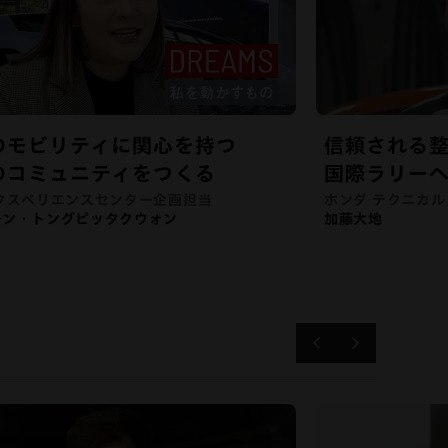
のモビリティに関心を持つ
信頼される
のコミュニティをつくる
国際ラリー
エクスペリエンスセンター企画担当
ホンダ テクニカル
ーン・トングピッタクウォン
加藤大地