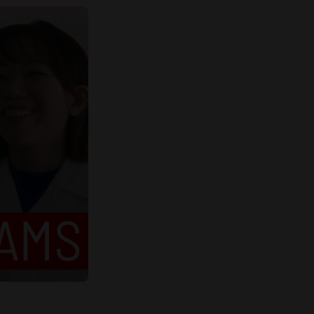
信頼される整備士になるため、
国際ラリーへ挑戦する
ホンダ テクニカル カレッジ 関東
加藤大地
誰からも応援され続け、
憧れられるような
野球選手になる
Honda 鈴鹿硬式野球部OB
森⽥駿哉