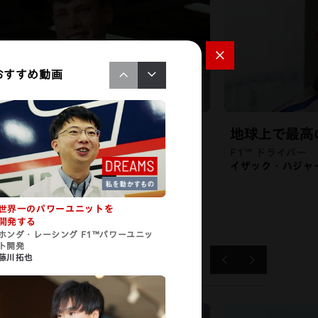
おすすめ動画
チャンピオンになるまで、
地球上で最高
られない
F1™ ドライバー
イザック・ハジャ
 ライダー
エル・マルセリ
世界一のパワーユニットを
開発する
ホンダ・レーシング F1™パワーユニッ
ト開発
藤川拓也