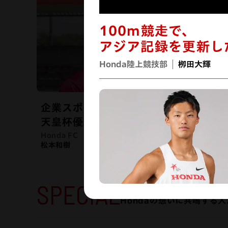
100m競走で、
アジア記録を更新し
Honda陸上競技部
栁田大輝
企業スポーツチームで
天皇杯優勝を目指す
Honda FC
松本和樹
SPECIAL
Hondaの想いに共鳴する