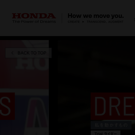
HONDA The Power of Dreams
グローバル企業広告
グローバルブランド
企業情報 トップ
事業 トップ
テクノロジー/イノベーション トップ
サステナビリティ トップ
投資家情報 トップ
ニュースルーム
Discover Honda
BACK TO TOP
社長メッセージ
クルマ
研究開発
ESGレポート
経営方針
ニュースルーム
Discover Honda
バイク
テクノロジー
IR資料室
Honda Report
経営方針
パワープロダクツ
財務・業績情報
デザイン
会社概要
環境
オープンイノベーショ
マリン
社会
株式・債券情報
ヒストリー
その他事
ガバナン
コ