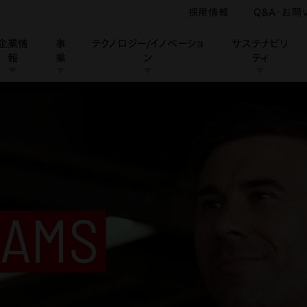
採用情報
Q&A・お問
企業情
事
テクノロジー/イノベーショ
サステナビリ
報
業
ン
ティ
スローガンに込めた想いを世界に届けます。
ン
業
ス
ーポレートブランド
IRカレンダー
安全への取り組み
個人投資家の皆様へ
企業スポーツ
品質への取り組み
モータースポーツ
Honda Report