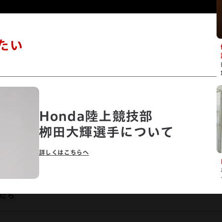
たい
100m競走で、
個の
Honda陸上競技部
アジア記録を更新したい
チー
栁田大輝選手について
Honda陸上競技部
Hond
栁田大輝
大川茉
詳しくはこちらへ
人たち