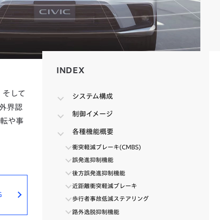
INDEX
INDEX
、そして
システム構成
た外界認
制御イメージ
運転や事
各種機能概要
衝突軽減ブレーキ(CMBS)
誤発進抑制機能
後方誤発進抑制機能
近距離衝突軽減ブレーキ
G
歩行者事故低減ステアリング
路外逸脱抑制機能