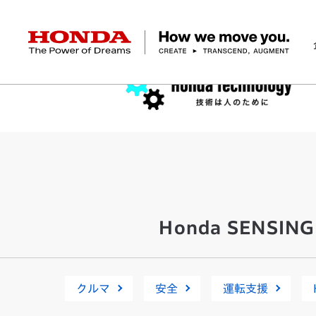
HONDA The Power of Dreams
企業情報 トップ
事業 トップ
テクノロジー/イノベーション トップ
サステナビリティ トップ
投資家情報 トップ
ニュースルーム
Discover Honda
社長メッセージ
クルマ
研究開発
ESGレポート
経営方針
ニュースルーム
Discover Honda
バイク
テクノロジー
IR資料室
Honda Report
経営方針
パワープロダクツ
財務・業績情報
デザイン
会社概要
環境
オープンイノベーショ
マリン
社会
株式・債券情報
ヒストリー
その他事
ガバナン
コ
Honda SENSING
クルマ
安全
運転支援