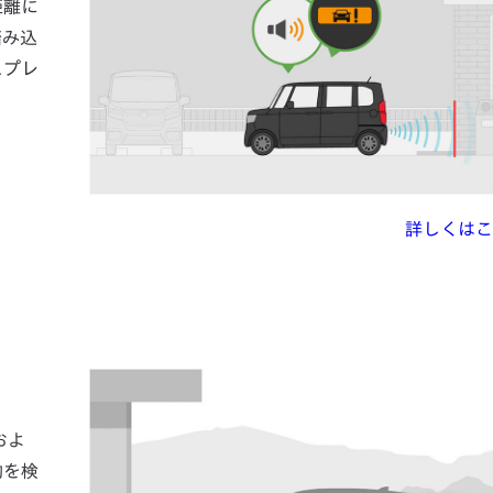
距離に
踏み込
スプレ
詳しくはこ
およ
物を検