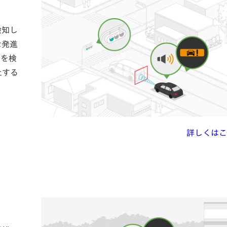
検知し
な発進
物を検
止する
詳しくはこ