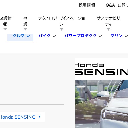
採用情報
Q&A・お問
企業情
事
テクノロジー/イノベーショ
サステナビリ
報
業
ン
ティ
クルマ
バイク
パワープロダクツ
マリン
ン
業
ス
ーポレートブランド
IRカレンダー
安全への取り組み
個人投資家の皆様へ
企業スポーツ
品質への取り組み
モータースポーツ
Honda Report
Honda SENSING