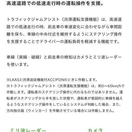
高速道路での低速走行時の運転操作
を支援。
トラフィックジャムアシスト（渋滞運転支援機能）は、高速道
路での低速走行の時、前走車の車速変化に合わせながら車間距
離を保ち、車線の中央付近を維持するようにステアリング操作
を支援することでドライバーの運転負荷を軽減する機能です。
車線（実線・破線）と前走車の検知はカメラとミリ波レーダー
を使います。
※LKASと渋滞追従機能付ACCがONのときに作動します。
※トラフィックジャムアシスト〈渋滞運転支援機能〉は、約0～65km/hで
作動します。運転者のステアリング操作に代わるものではありません。運
転者がステアリングから手を放した状態や、運転者が意図的に車線を越え
るようなステアリング操作をしているとシステムが判断した場合、また、
方向指示器（ウィンカー）を作動させている場合には作動しません。