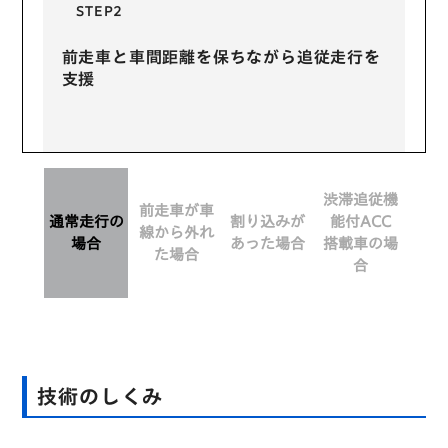
STEP2
前走車と車間距離を保ちながら追従走行を
支援
渋滞追従機
前走車が車
通常走行の
割り込みが
能付ACC
線から
外れ
場合
あった場合
搭載車の場
た場合
合
技術のしくみ