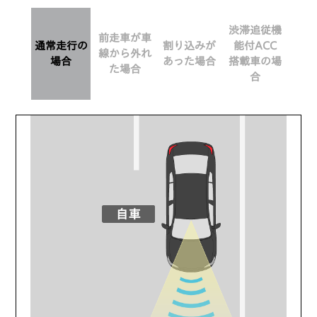
渋滞追従機
前走車が車
通常走行の
割り込みが
能付ACC
線から
外れ
場合
あった場合
搭載車の場
た場合
合