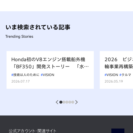
いま検索されている記事
Trending Stories
Honda初のV8エンジン搭載船外機
2026 ビ
「BF350」開発ストーリー 「水上
輪事業再構築
を走るもの、水を汚すべからず」を
技術は人のために
VISION
VISION
クルマ
受け継ぐ挑戦
2026.07.17
2026.05.19
1
2
3
4
5
公式アカウント・関連サイト