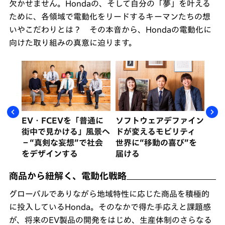
欠かせません。Hondaの、そして自分の「夢」を叶える
ために、各領域で電動化をリードするキーマンたちの想
いやこだわりとは？ その本音から、Hondaの電動化に
向けた取り組みの真意に迫ります。
燃料
EV・FCEVを「普通に
ソフトウェアデファイン
未
環境
街中で見かける」風景へ
ドが変えるモビリティ
生
－“真剣な妄想”で社会
世界に“移動の喜び”を
減
をデザインする
届ける
商品から紐解く、電動化戦略
グローバルでありながら地域特性に応じた商品を積極的
に投入しているHonda。そのなかで得た手応えと課題感
が、将来のEV製品の開発をはじめ、生産体制のさらなる