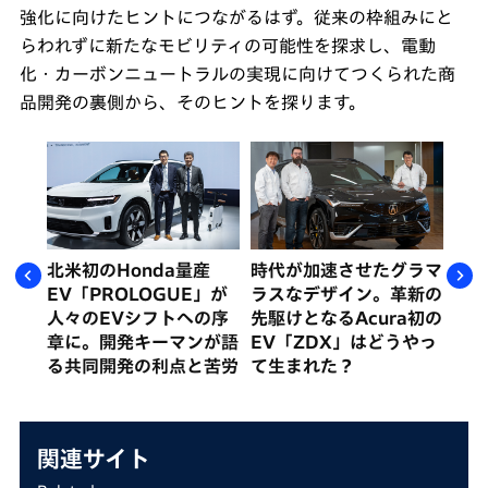
強化に向けたヒントにつながるはず。従来の枠組みにと
らわれずに新たなモビリティの可能性を探求し、電動
化・カーボンニュートラルの実現に向けてつくられた商
品開発の裏側から、そのヒントを探ります。
る
北米初のHonda量産
時代が加速させたグラマ
新
事業
EV「PROLOGUE」が
ラスなデザイン。革新の
し
ラル
人々のEVシフトへの序
先駆けとなるAcura初の
「
大の
章に。開発キーマンが語
EV「ZDX」はどうやっ
e:
る共同開発の利点と苦労
て生まれた？
す「
は
関連サイト