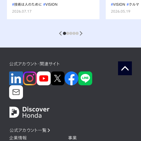
を走るもの、水を汚すべからず」を
技術は人のために
VISION
VISION
クルマ
受け継ぐ挑戦
2026.07.17
2026.05.19
1
2
3
4
5
公式アカウント・関連サイト
公式アカウント一覧
企業情報
事業