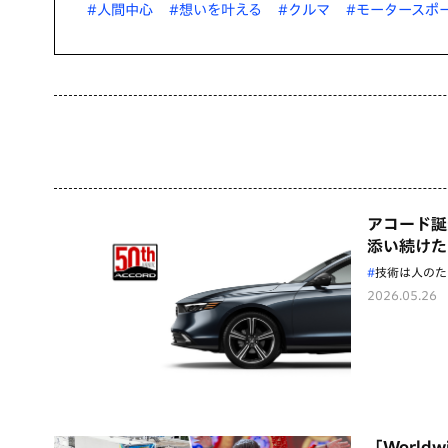
#人間中心
#想いを叶える
#クルマ
#モータースポ
アコード誕
添い続けた
技術は人のた
2026.05.26
「World