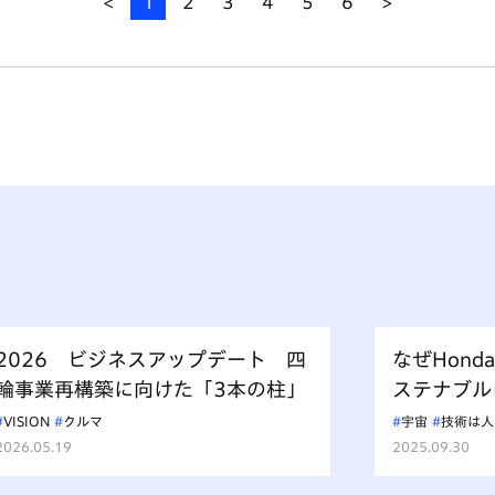
<
1
2
3
4
5
6
>
2026 ビジネスアップデート 四
なぜHon
輪事業再構築に向けた「3本の柱」
ステナブル
成功の舞台
VISION
クルマ
宇宙
技術は人
夢
2026.05.19
2025.09.30