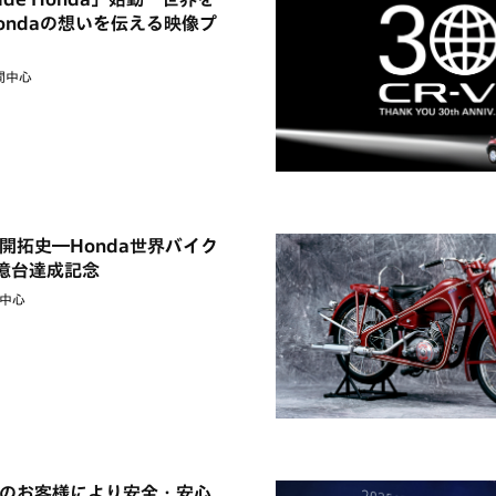
ondaの想いを伝える映像プ
間中心
開拓史―Honda世界バイク
億台達成記念
中心
のお客様により安全・安心