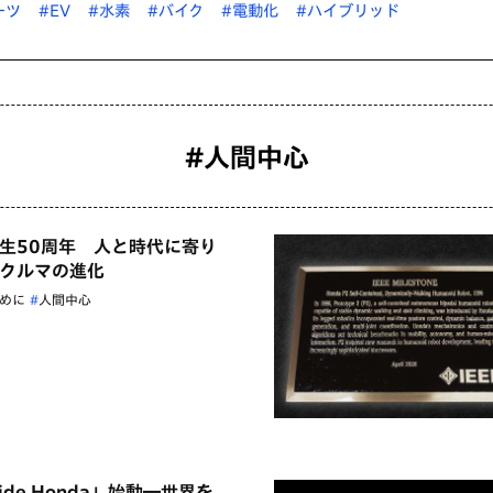
ーツ
#EV
#水素
#バイク
#電動化
#ハイブリッド
#人間中心
生50周年 人と時代に寄り
クルマの進化
めに
人間中心
wide Honda」始動―世界を