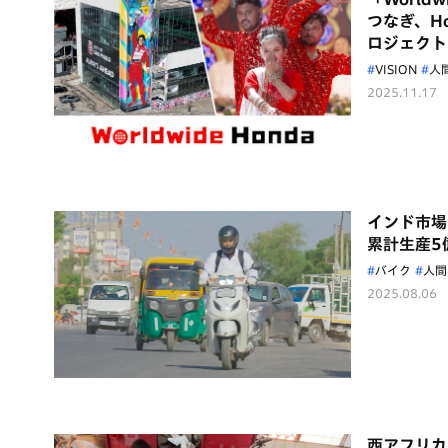
つなぎ、H
ロジェクト
VISION
人
2025.11.17
インド市場
累計生産5
バイク
人間
2025.08.06
西アフリカ