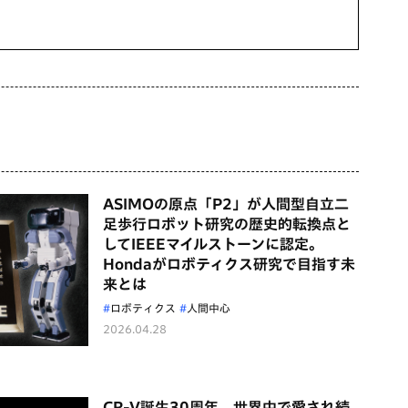
ASIMOの原点「P2」が人間型自立二
足歩行ロボット研究の歴史的転換点と
してIEEEマイルストーンに認定。
Hondaがロボティクス研究で目指す未
来とは
ロボティクス
人間中心
2026.04.28
CR-V誕生30周年 世界中で愛され続