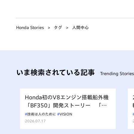
Honda Stories
タグ
人間中心
いま検索されている記事
Trending Stories
発
Honda初のV8エンジン搭載船外機
「BF350」開発ストーリー 「水
る
上を走るもの、水を汚すべからず」
技術は人のために
VISION
を受け継ぐ挑戦
2026.07.17