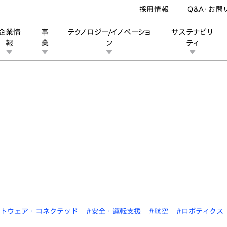
採用情報
Q&A・お問
企業情
事
テクノロジー/イノベーショ
サステナビリ
報
業
ン
ティ
ン
業
ス
ーポレートブランド
IRカレンダー
安全への取り組み
個人投資家の皆様へ
企業スポーツ
品質への取り組み
モータースポーツ
Honda Report
フトウェア・コネクテッド
#安全・運転支援
#航空
#ロボティクス