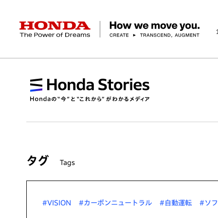
HONDA The Power of Dreams
企業情報 トップ
事業 トップ
テクノロジー/イノベーション トップ
サステナビリティ トップ
投資家情報 トップ
ニュースルーム
Discover Honda
社長メッセージ
クルマ
研究開発
ESGレポート
経営方針
ニュースルーム
Discover Honda
バイク
テクノロジー
IR資料室
Honda Report
経営方針
パワープロダクツ
財務・業績情報
デザイン
会社概要
環境
オープンイノベーショ
マリン
社会
株式・債券情報
ヒストリー
その他事
ガバナン
コ
タグ
Tags
#VISION
#カーボンニュートラル
#自動運転
#ソ