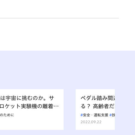
daは宇宙に挑むのか。サ
ペダル踏み間違い事故
ロケット実験機の離着陸
る？ 高齢者だけじゃ
裏と、技術者たちが描く
セル抑制機能」の必要
のために
安全・運転支援
技術は人のた
2022.09.22