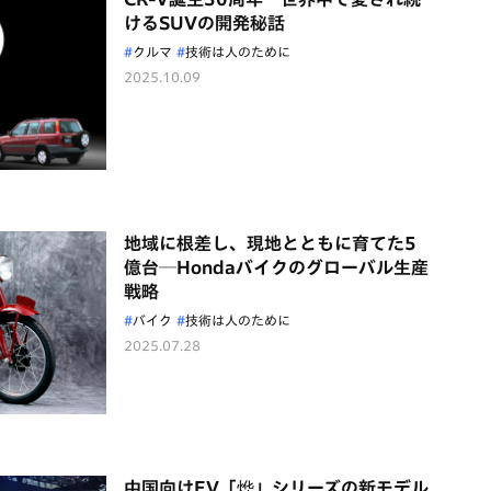
けるSUVの開発秘話
クルマ
技術は人のために
2025.10.09
地域に根差し、現地とともに育てた5
億台─Hondaバイクのグローバル生産
戦略
バイク
技術は人のために
2025.07.28
中国向けEV「烨」シリーズの新モデル