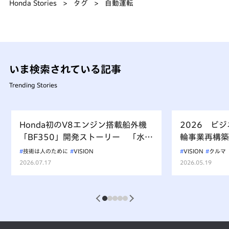
Honda Stories
タグ
自動運転
いま検索されている記事
Trending Stories
Honda初のV8エンジン搭載船外機
2026 ビ
「BF350」開発ストーリー 「水上
輪事業再構築
を走るもの、水を汚すべからず」を
技術は人のために
VISION
VISION
クルマ
受け継ぐ挑戦
2026.07.17
2026.05.19
1
2
3
4
5