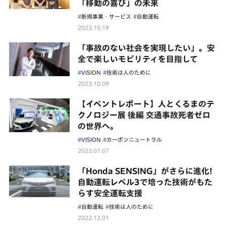
「移動の喜び」の未来
新規事業・サービス
自動運転
2023.10.19
「事故のない社会を実現したい」。安
全で楽しいモビリティを目指して
VISION
技術は人のために
2023.10.09
【イベントレポート】人とくるまのテ
クノロジー展 後編 交通事故死者ゼロ
の世界へ。
VISION
カーボンニュートラル
2023.07.07
「Honda SENSING」がさらに進化!
自動運転レベル3で培った技術がもた
らす安全運転支援
自動運転
技術は人のために
2022.12.01