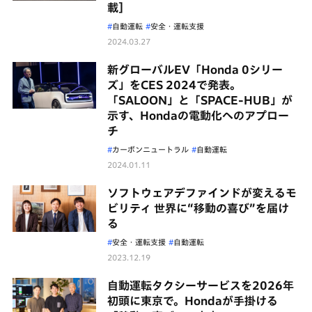
載］
自動運転
安全・運転支援
2024.03.27
新グローバルEV「Honda 0シリー
ズ」をCES 2024で発表。
「SALOON」と「SPACE-HUB」が
示す、Hondaの電動化へのアプロー
チ
カーボンニュートラル
自動運転
2024.01.11
ソフトウェアデファインドが変えるモ
ビリティ 世界に“移動の喜び”を届け
る
安全・運転支援
自動運転
2023.12.19
自動運転タクシーサービスを2026年
初頭に東京で。Hondaが手掛ける