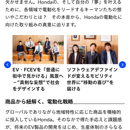
欠かせません。Hondaの、そして自分の「夢」を叶える
ために、各領域で電動化をリードするキーマンたちの想
いやこだわりとは？ その本音から、Hondaの電動化に
向けた取り組みの真意に迫ります。
燃料
EV・FCEVを「普通に
ソフトウェアデファイン
未
環境
街中で見かける」風景へ
ドが変えるモビリティ
生
－“真剣な妄想”で社会
世界に“移動の喜び”を
減
をデザインする
届ける
商品から紐解く、電動化戦略
グローバルでありながら地域特性に応じた商品を積極的
に投入しているHonda。そのなかで得た手応えと課題感
が、将来のEV製品の開発をはじめ、生産体制のさらなる