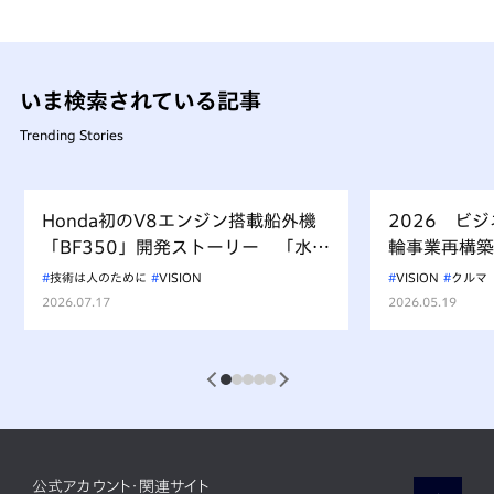
いま検索されている記事
Trending Stories
Honda初のV8エンジン搭載船外機
2026 ビ
「BF350」開発ストーリー 「水上
輪事業再構築
を走るもの、水を汚すべからず」を
技術は人のために
VISION
VISION
クルマ
受け継ぐ挑戦
2026.07.17
2026.05.19
1
2
3
4
5
公式アカウント・関連サイト