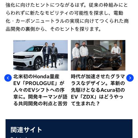
強化に向けたヒントにつながるはず。従来の枠組みにと
らわれずに新たなモビリティの可能性を探求し、電動
化・カーボンニュートラルの実現に向けてつくられた商
品開発の裏側から、そのヒントを探ります。
る
北米初のHonda量産
時代が加速させたグラマ
新
事業
EV「PROLOGUE」が
ラスなデザイン。革新の
し
ラル
人々のEVシフトへの序
先駆けとなるAcura初の
「
大の
章に。開発キーマンが語
EV「ZDX」はどうやっ
e:
る共同開発の利点と苦労
て生まれた？
す「
は
関連サイト